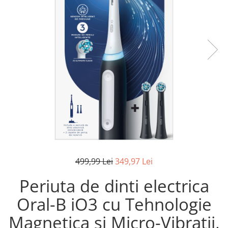
Pistoale de lipit
Perii de par electrice
Termometre bucatarie
Uscatoare de par
Tigai si Seturi
Unelte si aparate de masura
Uscatoare Rufe
Veioze si Lampi
Vopsele si Pigmenti
499,99 Lei
349,97 Lei
Periuta de dinti electrica
Oral-B iO3 cu Tehnologie
Magnetica si Micro-Vibratii,