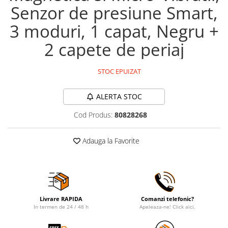
Senzor de presiune Smart,
3 moduri, 1 capat, Negru +
2 capete de periaj
STOC EPUIZAT
ALERTA STOC
Cod Produs:
80828268
Adauga la Favorite
Livrare RAPIDA
Comanzi telefonic?
In termen de 24 / 48 h
Apeleaza-ne! Click aici.