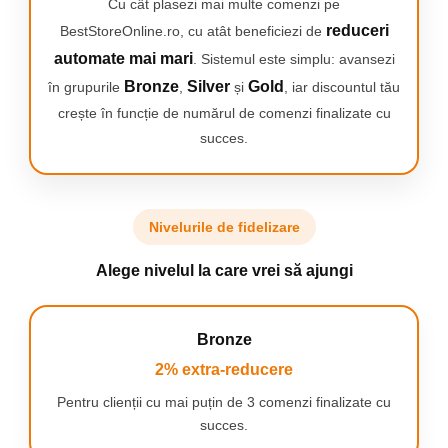
Cu cât plasezi mai multe comenzi pe
reduceri
BestStoreOnline.ro, cu atât beneficiezi de
automate mai mari
. Sistemul este simplu: avansezi
SENZATIONAL
Bronze
Silver
Gold
în grupurile
,
și
, iar discountul tău
Combina capatul unic al periei rotunde de la
Oral-B cu micro-vibratii delicate pentru o
crește în funcție de numărul de comenzi finalizate cu
senzatie de gura proaspata si curata si gingii
succes.
mai sanatoase, prin comparatie cu o periuta
de dinti manuala obisnuita.
Nivelurile de fidelizare
SCHIMBATI CAPATUL DE PERIAJ IN MOD
Alege nivelul la care vrei să ajungi
REGULAT
Schimbati capatul de periaj Oral-B iO la fiecare
3 luni pentru a obtine cele mai bune rezultate.
Bronze
2% extra-reducere
Pentru clienții cu mai puțin de 3 comenzi finalizate cu
succes.