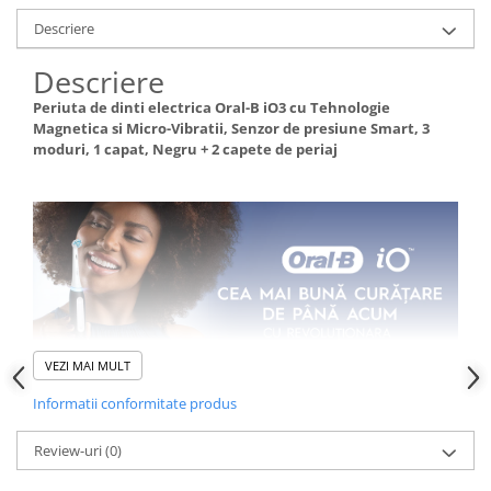
Descriere
Descriere
Periuta de dinti electrica Oral-B iO3 cu Tehnologie
Magnetica si Micro-Vibratii, Senzor de presiune Smart, 3
moduri, 1 capat, Negru + 2 capete de periaj
VEZI MAI MULT
Informatii conformitate produs
Review-uri
(0)