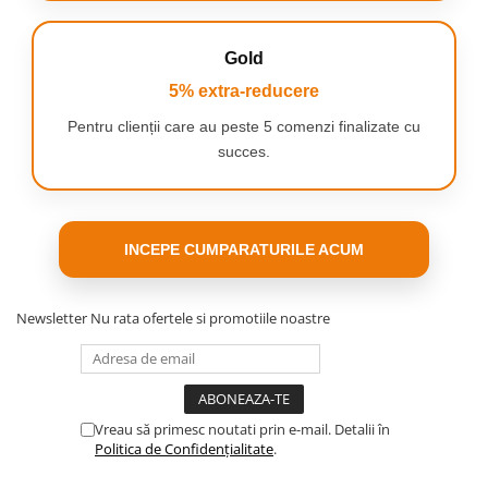
Gold
5% extra-reducere
Pentru clienții care au peste 5 comenzi finalizate cu
succes.
INCEPE CUMPARATURILE ACUM
Newsletter
Nu rata ofertele si promotiile noastre
Funcții inteligente pentru o
rutină de periaj mai bună cu
Oral-B iO Series 2 Black
Vreau să primesc noutati prin e-mail. Detalii în
Politica de Confidențialitate
.
Cronometrul încorporat de 2 minute al periuței de dinți
Oral-B iO 2 black vă ghidează în rutina de periaj. La