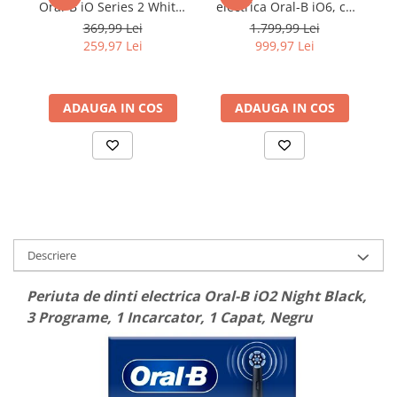
Oral-B iO Series 2 White,
electrica Oral-B iO6, cu
3 moduri de curățare,
Tehnologie Magnetica si
HX
369,99 Lei
1.799,99 Lei
senzor presiune, timer 2
Micro-Vibratii, Inteligenta
259,97 Lei
999,97 Lei
minute, tehnologie iO,
artificiala, Display led
baterie Li-Ion, 2 Capete,
interactiv, Senzor de
Alb
presiune Smart, Timer
ADAUGA IN COS
vizibil, 5 moduri, 1 capat,
ADAUGA IN COS
pe
N
in
Descriere
Periuta de dinti electrica Oral-B iO2 Night Black,
3 Programe, 1 Incarcator, 1 Capat, Negru