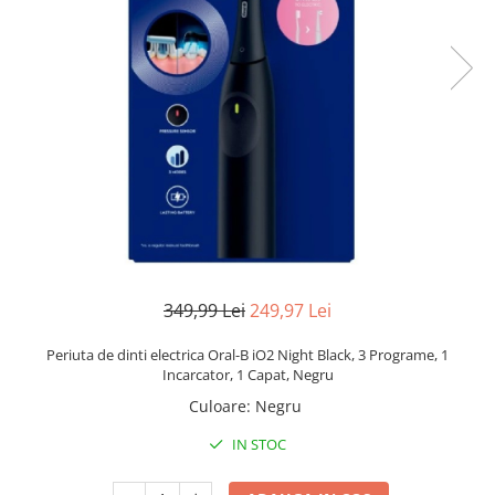
Pistoale de lipit
Perii de par electrice
Termometre bucatarie
Uscatoare de par
Tigai si Seturi
Unelte si aparate de masura
Uscatoare Rufe
Veioze si Lampi
Vopsele si Pigmenti
349,99 Lei
249,97 Lei
Periuta de dinti electrica Oral-B iO2 Night Black, 3 Programe, 1
Incarcator, 1 Capat, Negru
Culoare
:
Negru
IN STOC