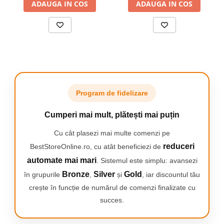
ADAUGA IN COS
vizibil, 5 moduri, 1 capat, N
ADAUGA IN COS
Program de fidelizare
Cumperi mai mult, plătești mai puțin
Cu cât plasezi mai multe comenzi pe
reduceri
BestStoreOnline.ro, cu atât beneficiezi de
Delicat cu gingiile, eficient cu
automate mai mari
. Sistemul este simplu: avansezi
placa bacteriană
Bronze
Silver
Gold
în grupurile
,
și
, iar discountul tău
crește în funcție de numărul de comenzi finalizate cu
Tehnologia unică iO2 nu este doar puternică, ci și
succes.
delicată cu gura. Capul de periuță curăță temeinic fără
abraziune. Acest lucru asigură o curățare eficientă a