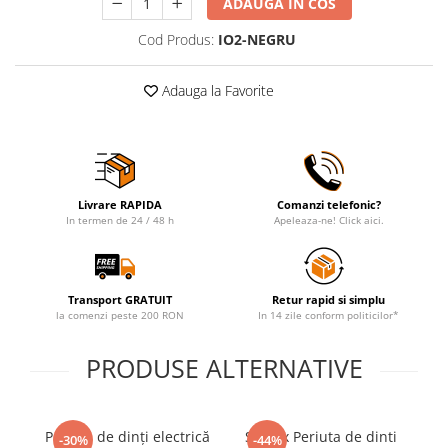
ADAUGA IN COS
Cod Produs:
IO2-NEGRU
Adauga la Favorite
Livrare RAPIDA
Comanzi telefonic?
In termen de 24 / 48 h
Apeleaza-ne! Click aici.
Transport GRATUIT
Retur rapid si simplu
la comenzi peste 200 RON
In 14 zile conform politicilor*
PRODUSE ALTERNATIVE
Periuță de dinți electrică
Set 2 x Periuta de dinti
Pe
-30%
-44%