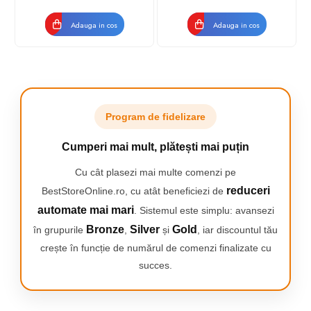
interactiv, Senzor de
presiune Smart, Timer
Adauga in cos
Adauga in cos
vizibil, 5 moduri, 1 capat,
N
Program de fidelizare
Cumperi mai mult, plătești mai puțin
Curățare dinte cu dinte, fără
Cu cât plasezi mai multe comenzi pe
reduceri
BestStoreOnline.ro, cu atât beneficiezi de
efort
automate mai mari
. Sistemul este simplu: avansezi
Bronze
Silver
Gold
în grupurile
,
și
, iar discountul tău
Periuța de dinți electrică Oral-B iO 2 White este alegerea ideală
crește în funcție de numărul de comenzi finalizate cu
pentru cei care își doresc o curățare eficientă, fără setări
succes.
complicate sau accesorii inutile.
Tehnologia iO acționează precis: micro-vibrațiile îndepărtează
eficient placa bacteriană, rămânând în același timp delicate cu