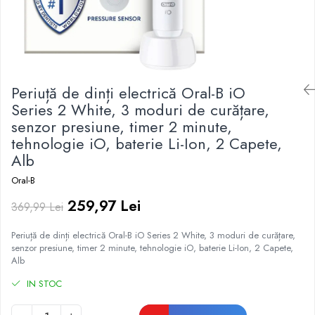
Irigatoare Bucale
Pistoale de lipit
Perii de par electrice
Termometre bucatarie
Uscatoare de par
Tigai si Seturi
Unelte si aparate de masura
Periuță de dinți electrică Oral-B iO
Uscatoare Rufe
Series 2 White, 3 moduri de curățare,
senzor presiune, timer 2 minute,
Veioze si Lampi
tehnologie iO, baterie Li-Ion, 2 Capete,
Vopsele si Pigmenti
Alb
Oral-B
259,97 Lei
369,99 Lei
Periuță de dinți electrică Oral-B iO Series 2 White, 3 moduri de curățare,
senzor presiune, timer 2 minute, tehnologie iO, baterie Li-Ion, 2 Capete,
Alb
IN STOC