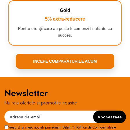
profesională, acasă
Gold
Modelul Oral-B iO 2 Laboratory White utilizează micro-vibrații
5% extra-reducere
pentru a îndepărta placa bacteriană fără a agresa cavitatea bucală.
Pentru clienții care au peste 5 comenzi finalizate cu
Vei simți diferența chiar de la prima utilizare:
dinți mai netezi, respirație proaspătă și acea senzație familiară de
succes.
„abia ieșit de la dentist”.
Totul în mai puțin de două minute.
INCEPE CUMPARATURILE ACUM
Newsletter
Nu rata ofertele si promotiile noastre
Vreau să primesc noutati prin e-mail. Detalii în
Politica de Confidențialitate
.