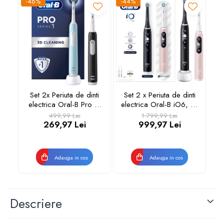
-46%
-44%
-4
Set 2x Periuta de dinti
Set 2 x Periuta de dinti
S
electrica Oral-B Pro 1,
electrica Oral-B iO6, cu
e
Curatare 3D, 3
Tehnologie Magnetica
499,99 Lei
1.799,99 Lei
programe, 1 capat de
si Micro-Vibratii,
269,97 Lei
999,97 Lei
periaj, Negru/Albastru
Inteligenta artificiala,
Display led interactiv,
Senzor de presiune
Adauga in cos
Adauga in cos
Smart, Timer vizibil, 5
moduri, 1 capat, N
Descriere