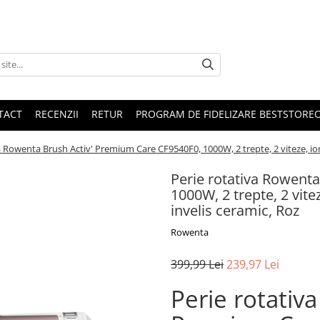
TACT
RECENZII
RETUR
PROGRAM DE FIDELIZARE BESTSTORE
a Rowenta Brush Activ' Premium Care CF9540F0, 1000W, 2 trepte, 2 viteze, ioni
Perie rotativa Rowent
1000W, 2 trepte, 2 vite
invelis ceramic, Roz
Rowenta
399,99 Lei
239,97 Lei
Perie rotativ