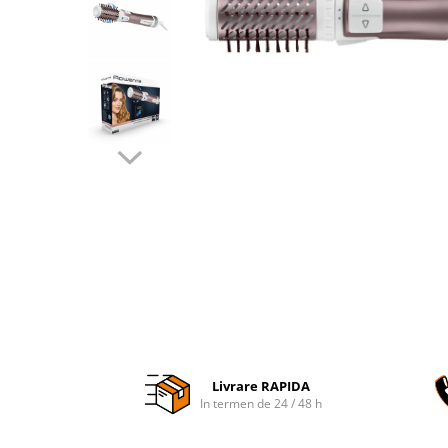
Accesorii auto interioare
Aspiratoare Auto
Produse Cosmetica Auto
Scule auto
Casa, Gradina & Bricolaj
Accesorii mese si scaune
Accesorii prize si intrerupatoare
Becuri
Clesti si Patenti
Corpuri de iluminat interior
Covorase Baie
Dulapuri Textile
Echipamente protectia muncii
Livrare RAPIDA
Folii si pungi alimentare
In termen de 24 / 48 h
Frapiere si Clesti Gheata