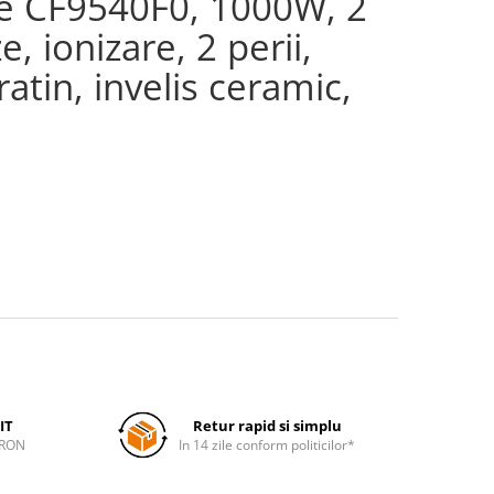
e CF9540F0, 1000W, 2
e, ionizare, 2 perii,
tin, invelis ceramic,
IT
Retur rapid si simplu
 RON
In 14 zile conform politicilor*