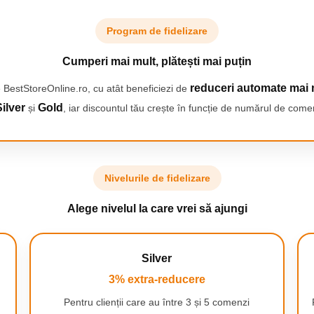
Program de fidelizare
Cumperi mai mult, plătești mai puțin
Peria rotativa Rowenta te ajuta sa obtii
reduceri automate mai 
 BestStoreOnline.ro, cu atât beneficiezi de
rezultate profesionale, usor si fara efort, chiar la
ilver
Gold
și
, iar discountul tău crește în funcție de numărul de comen
tine acasa. Datorita perilor din par natural, ii
ofera parului tau cea mai buna ingrijire, fara a-l
agresa, acesta devenind mai stralucitor si mai
matasos. Puternica, asigura o uscare eficienta
si rapida chiar si in cazul parului lung, iar
datorita rotatiei automate si a celor doua setari
Nivelurile de fidelizare
de viteza si temperatura, parul este uscat si
coafat in acelasi timp, obtinand o coafura
Alege nivelul la care vrei să ajungi
perfecta, ca la salon.
Silver
IAR LA TINE ACASA!
3% extra-reducere
r la tine acasa, Brush Activ' Premium Care usuca si
Pentru clienții care au între 3 și 5 comenzi
alon in confortul casei tale! Generatorul dublu de