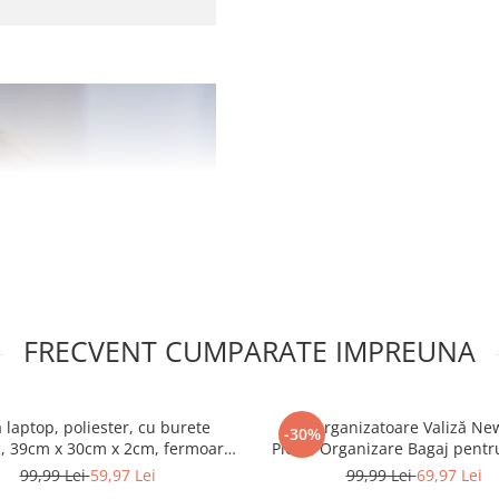
FRECVENT CUMPARATE IMPREUNA
 laptop, poliester, cu burete
Set Organizatoare Valiză Ne
-30%
c, 39cm x 30cm x 2cm, fermoar,
Piese, Organizare Bagaj pentr
14"-15.6", Negru
Încălțăminte și Cosmetice, S
99,99 Lei
59,97 Lei
99,99 Lei
69,97 Lei
Depozitare pentru Călătorii, Va