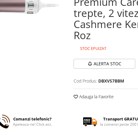
Premium Car
trepte, 2 vitez
Cashmere Kera
Roz
STOC EPUIZAT
ALERTA STOC
Cod Produs:
DBXVS7BBM
Adauga la Favorite
Comanzi telefonic?
Transport GRATU
Apeleaza-ne! Click aici.
la comenzi peste 200