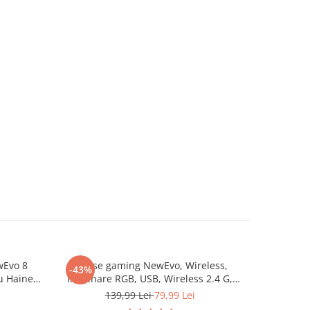
wEvo 8
Mouse gaming NewEvo, Wireless,
Set Boxa
-43%
-47%
u Haine,
Iluminare RGB, USB, Wireless 2.4 G,
Microfoan
aci de
FastCharge, Design ergonomic, 2
Copii Ne
139,99 Lei
79,99 Lei
canțe și
Butoane Programabile, Negru
Spectacole