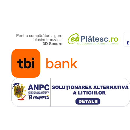
automat in jurul
periei printr-o
miscare lina,
fiind uscata si
stilizata in
acelasi timp,
pentru un
rezultat
profesional.
USOR DE
UTILIZAT
Buton pentru
schimbarea
sensului de
rotatie