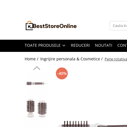
Toate Produsele
Accesorii aparate climatizare
Accesorii console gaming
Accesorii si Piese Aspiratoare
TOATE PRODUSELE
REDUCERI
NOUTATI
CON
Aspiratoare Universale
Home /
Ingrijire personala & Cosmetice /
Perie rotativ
Dyson
iRobot Roomba
-40%
Karcher Parkside
Philips
Tefal Rowenta X-Force Flex
Xiaomi Roborock
Aspiratoare
Auto Moto