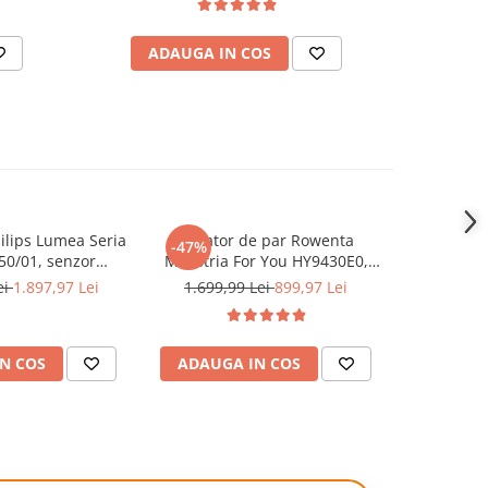
MicroS
ADAUGA IN COS
AD
hilips Lumea Seria
Uscator de par Rowenta
Periuta de 
-47%
-29%
50/01, senzor
Maestria For You HY9430E0,
iO2 Calm 
 conectare la
1800W, 3 trepte de viteza si
Incarcator,
ei
1.897,97 Lei
1.699,99 Lei
899,97 Lei
349,9
 functia Skin AI,
temperatura, concentrator Air
u fara fir, 450.000
Smooth Pro, accesoriu Root
sorii: fata, corp,
Lifter, difuzor pentru volum,
N COS
ADAUGA IN COS
ADAUG
Gold/Alb
generator de ioni, ecran LCD,
func