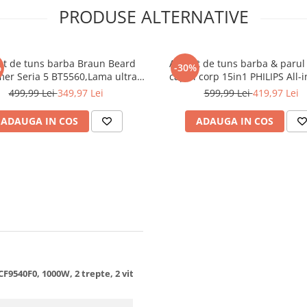
PRODUSE ALTERNATIVE
at de tuns barba Braun Beard
Aparat de tuns barba & parul
%
-30%
er Seria 5 BT5560,Lama ultra
cap si corp 15in1 PHILIPS All-
ta, Accesorii: 5 Piepteni,1 Mini
MG9531/15 +OneBlade, autono
499,99 Lei
349,97 Lei
599,99 Lei
419,97 Lei
 ras,1 Saculet,1 Perie curatare,
min, 27 setari de lungime: 0
tita de precizie si buton de
OneBlade & 0,5-20 mm All-in-
ADAUGA IN COS
ADAUGA IN COS
blocare,40 Setari de lun
capete trimmer speciali
9540F0, 1000W, 2 trepte, 2 viteze, ionizare, 2