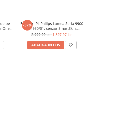
 de pe
Epilator IPL Philips Lumea Seria 9900
Rezerve apara
-37%
-44%
in-One
BRI950/01, senzor SmartSkin,
mie 120
conectare la aplicatia cu functia Skin
2.999,99 Lei
1.897,97 Lei
159
,2 mm
AI, utilizare cu sau fara fir, 450.000
One, 2
impusuri, accesorii: fata, corp, Rose
ADAUGA IN COS
ADAU
z
Gold/Alb