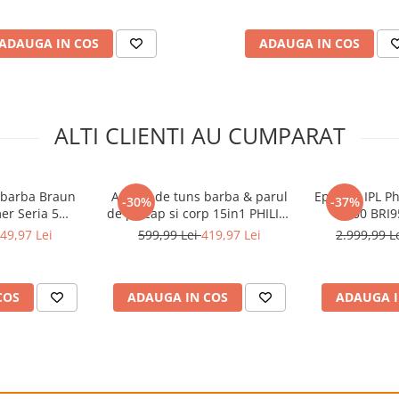
Avion, Negru
ADAUGA IN COS
ADAUGA IN COS
ALTI CLIENTI AU CUMPARAT
 barba Braun
Aparat de tuns barba & parul
Epilator IPL P
-30%
-37%
er Seria 5
de pe cap si corp 15in1 PHILIPS
9900 BRI9
tra ascutita,
All-in-One MG9531/15
SmartSkin,
49,97 Lei
599,99 Lei
419,97 Lei
2.999,99 L
teni,1 Mini cap
+OneBlade, autonomie 120
aplicatia cu
let,1 Perie
min, 27 setari de lungime: 0,2
utilizare cu sa
de precizie si
mm OneBlade & 0,5-20 mm All-
impusuri, acce
COS
ADAUGA IN COS
ADAUGA I
e,40 Setari de
in-One, 2 capete trimmer
Rose 
n
specializ