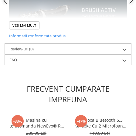
VEZI MAI MULT
Informatii conformitate produs
Review-uri
(0)
FAQ
FRECVENT CUMPARATE
IMPREUNA
Mașină cu
Set Boxa Bluetooth 5.3
-33%
-47%
telecomanda NewEvo® RC
Karaoke Cu 2 Microfoane
Buggy Off-Road 1:16,
Wireless, Pentru Adulti si
239,99 Lei
149,99 Lei