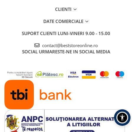
CLIENTI
Stilizare versatila
DATE COMERCIALE
2 perii rotative
(40/50 mm) si o
SUPORT CLIENTI
LUNI-VINERI 9.00 - 15.00
perie de 30 mm
pentru toate
tipurile de par,
contact@beststoreonline.ro
pentru un aspect
SOCIAL
URMARESTE-NE IN SOCIAL MEDIA
nemaipomenit si
versatilitate
excelenta — cu o
perie paddle
pentru rezultate
mai netede.