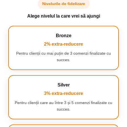
aer cald de mare
Nivelurile de fidelizare
performanta
recreeaza tehnicile
Alege nivelul la care vrei să ajungi
profesioniste de
coafat pentru
uscare a parului cu
un plus de volum.
Bronze
2% extra-reducere
Pentru clienții cu mai puțin de 3 comenzi finalizate cu
succes.
Silver
Rapida si
puternica
3% extra-reducere
Puterea de 1000 W
asigura o cantitate
Pentru clienții care au între 3 și 5 comenzi finalizate cu
suficienta de
succes.
caldura fara
deteriorarea
parului pentru