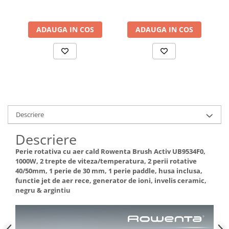
Cap de ras + Pieptene,
Cap de ras + Pieptene,
Cap pentru incepatori,
Cap pentru exfoliere, Cap
co
Saculet de voiaj, Roz
pentru masaj, Saculet de
Pr
ADAUGA IN COS
ADAUGA IN COS
voiaj, Alb/Gri
ge
Descriere
Descriere
Perie rotativa cu aer cald Rowenta Brush Activ UB9534F0,
1000W, 2 trepte de viteza/temperatura, 2 perii rotative
40/50mm, 1 perie de 30 mm, 1 perie paddle, husa inclusa,
functie jet de aer rece, generator de ioni, invelis ceramic,
negru & argintiu