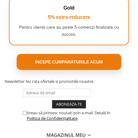
uscat rapid si
Gold
eficient.
5% extra-reducere
Pentru clienții care au peste 5 comenzi finalizate cu
Design
succes.
ergonomic
Obtine fara efort
rezultate de
eliminare a cutelor
cu 50% mai
INCEPE CUMPARATURILE ACUM
rapide*** datorita
tehnologiei
inovatoare, pentru
Newsletter
Nu rata ofertele si promotiile noastre
o camasa perfect
calcata in mai putin
de 3 minute. (***vs
DR82 de la TEFAL)
Vreau să primesc noutati prin e-mail. Detalii în
Politica de Confidențialitate
.
MAGAZINUL MEU