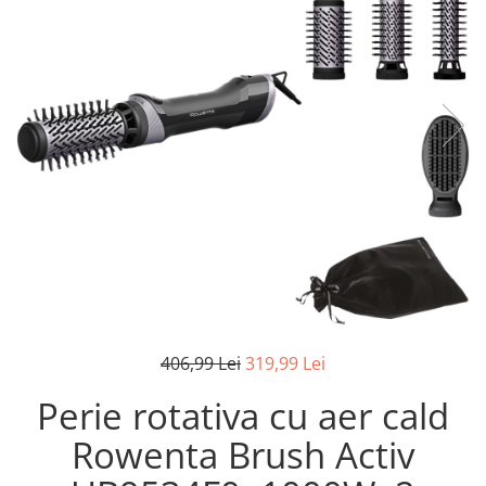
Pistoale de lipit
Perii de par electrice
Termometre bucatarie
Uscatoare de par
Tigai si Seturi
Unelte si aparate de masura
Uscatoare Rufe
Veioze si Lampi
Vopsele si Pigmenti
406,99 Lei
319,99 Lei
Perie rotativa cu aer cald
Rowenta Brush Activ