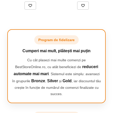
Realizeaza coafuri profesionale acasa, cu usurinta, folosind
peria rotativa cu aer cald ROWENTA
Par frumos si volum din plin obtinute cu usurinta chiar la tine
acasa! Cu noua perie rotativa cu aer cald ROWENTA Brush Activ
obtii rezultate ca la salon chiar la tine acasa. Aceasta perie de
Program de fidelizare
coafat versatila ofera un pachet complet de stilizare cu tot ce ai
nevoie pentru look-uri superbe: rotatie automata, invelis ceramic
Cumperi mai mult, plătești mai puțin
si functie ionica pentru stralucire si reducerea riscului de
electrizare a parului si trei perii pentru toate lungimile de par.
Cu cât plasezi mai multe comenzi pe
reduceri
BestStoreOnline.ro, cu atât beneficiezi de
automate mai mari
. Sistemul este simplu: avansezi
Bronze
Silver
Gold
în grupurile
,
și
, iar discountul tău
crește în funcție de numărul de comenzi finalizate cu
succes.
Uscare cu plus de
volum
Peria rotativa cu