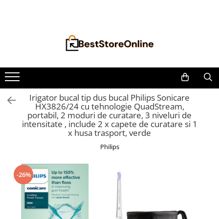
Toate Produsele
Accesorii aparate climatizare
Accesorii console gaming
Accesorii si Piese Aspiratoare
Aspiratoare Universale
Irigator bucal tip dus bucal Philips Sonicare
HX3826/24 cu tehnologie QuadStream,
Dyson
portabil, 2 moduri de curatare, 3 niveluri de
iRobot Roomba
intensitate , include 2 x capete de curatare si 1
x husa trasport, verde
Karcher Parkside
Philips
Philips
Tefal Rowenta X-Force Flex
-26%
Xiaomi Roborock
Aspiratoare
Auto Moto