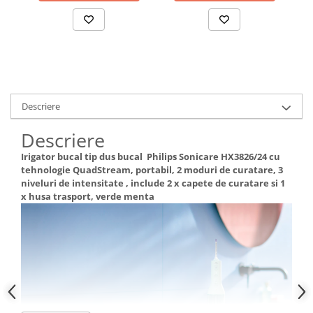
trasport, alb
incarcator, culoare negru
ge
Dispozitive si Accesorii medicale
de uz casnic
Epilatoare
Irigatoare Bucale
Perii de par electrice
Descriere
Uscatoare de par
Ingrijire tesaturi
Descriere
Produse Mercerie
Irigator bucal tip dus bucal Philips Sonicare HX3826/24 cu
Jucarii, Copii & Bebe
tehnologie QuadStream, portabil, 2 moduri de curatare, 3
niveluri de intensitate , include 2 x capete de curatare si 1
Jucarii Creative
x husa trasport, verde menta
Lampi de Veghe Copii
Seturi Pictura si Desen
Vehicule si jucarii cu telecomanda
Laptop, Tablete & Telefoane
Genti laptop