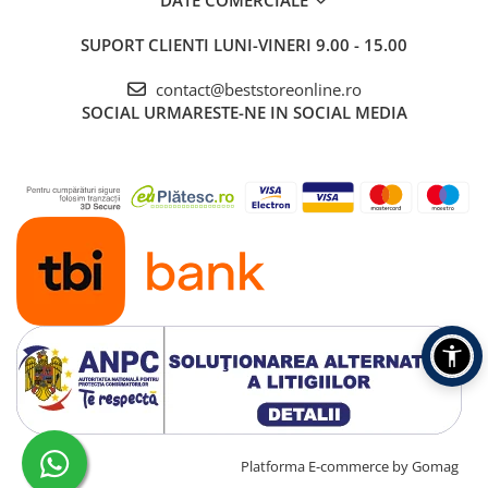
DATE COMERCIALE
SUPORT CLIENTI
LUNI-VINERI 9.00 - 15.00
contact@beststoreonline.ro
jeturile delicate de apa curata si te
Incarcare convenabila
SOCIAL
URMARESTE-NE IN SOCIAL MEDIA
ghideaza de la un dinte la altul in
cu USB-A la cablul cu
modul Deep Clean, pentru o curatare
fisa mica. Va puteti
perfecta de fiecare data.
peria pana la 14 zile cu
doar o incarcare.
Capete standard pentru o curatare e cienta
Creat cu ❤ și cu 🧠 de TrifanDan.ro
Platforma E-commerce by Gomag