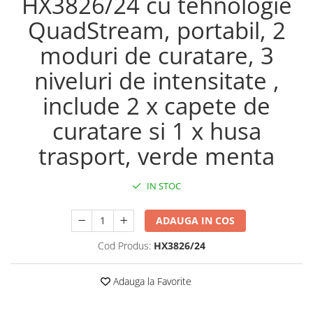
HX3826/24 cu tehnologie
Maturi, mopuri si galeti
QuadStream, portabil, 2
Organizare si depozitare
moduri de curatare, 3
Pistoale de lipit
niveluri de intensitate ,
Termometre bucatarie
include 2 x capete de
Tigai si Seturi
Unelte si aparate de masura
curatare si 1 x husa
Uscatoare Rufe
trasport, verde menta
Veioze si Lampi
Vopsele si Pigmenti
IN STOC
Console, Jocuri & Accesorii
ADAUGA IN COS
Electrocasnice & Climatizare
Aparate de vidat
Cod Produs:
HX3826/24
Aspiratoare
Adauga la Favorite
Blendere & Tocatoare
Fiare, statii & aparate de calcat cu