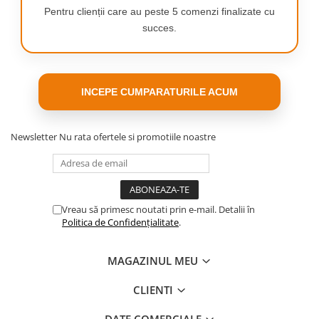
Pentru clienții care au peste 5 comenzi finalizate cu
succes.
Cu capul de curatare care se roteste
Doar orienteaza, apasa
INCEPE CUMPARATURILE ACUM
360 de grade poti sa ajungi in zonele
si curata pentru o
greu accesibile si poti utiliza irigatorul
curatare interdentara
in orice directie. Obtine o curatare
mai eficienta. Indreapt
Newsletter
Nu rata ofertele si promotiile noastre
360° profunda in doar 60 de secunde.
capul de curatare pe
zonele dintre dinti si de
a lungul liniei gingiilor si
lasa-l sa faca toata
treaba in locul tau!
Vreau să primesc noutati prin e-mail. Detalii în
Politica de Confidențialitate
.
Tehnologie Pulse Wave
Incarcare rapida cu USB
A la cablul cu sa mica
MAGAZINUL MEU
CLIENTI