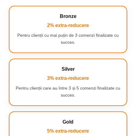
gingivala
Bronze
2% extra-reducere
Pentru clienții cu mai puțin de 3 comenzi finalizate cu
succes.
Capacitatea rezervorului de apa de
Tehnologia Quadstrea
250 ml este suficienta pentru o
elimina pana la 99% din
Silver
curatare recomandata de 60 de
placa bacteriana din
secunde. Rasuceste si scoate sau
pungile parodontale
3% extra-reducere
foloseste capacul lateral de umplere
adanci de 6 mm.
pentru reumplere usoara.
Pentru clienții care au între 3 și 5 comenzi finalizate cu
succes.
Curatare completa in 60 de secunde
Tehnica fara efort
Gold
5% extra-reducere