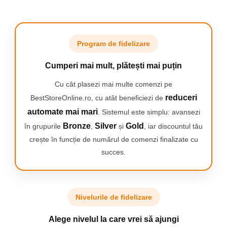
Program de fidelizare
Cumperi mai mult, plătești mai puțin
Capul unic Quad Stream in forma de X
Alege curatarea care se
separa debitul in 4 jeturi de apa, care
potriveste zambetului
Cu cât plasezi mai multe comenzi pe
acopera o zona mai mare intre dinti si
tau. Modul Clean
reduceri
BestStoreOnline.ro, cu atât beneficiezi de
de-a lungul liniei gingiilor. Obtine o
asigura un jet continuu
curatare mai rapida si mai profunda
pentru o curatare zilnic
automate mai mari
. Sistemul este simplu: avansezi
fara complicatiile atei dentare.
eficienta. Jeturile Deep
Bronze
Silver
Gold
în grupurile
,
și
, iar discountul tău
Clean ofera o curatare
mai temeinica. Nivelul
crește în funcție de numărul de comenzi finalizate cu
reglabil de intensitate s
succes.
adapteaza pentru
confort.
Nivelurile de fidelizare
Alege nivelul la care vrei să ajungi
Rezervor de 250 mlRezervor de 250 ml
Curata de sub linia