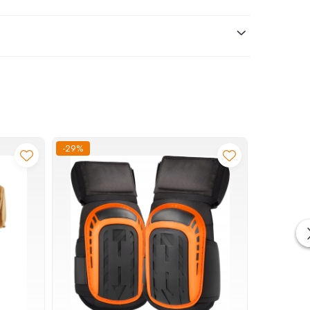
-29%
-43%