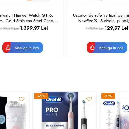
rtwatch Huawei Watch GT 6,
Uscator de rufe vertical pentru
, Gold Stainless Steel Case,
NewEvo®, 3 nivele, pliabil
Gold Milanese Strap
suporturi pentru umerase, mo
1.399,97 Lei
129,97 Lei
.199,99 Lei
179,99 Lei
roti, Alb
Adauga in cos
Adauga in cos
epte.
-42%
-37%
 apa inainte de a ajunge la duza.