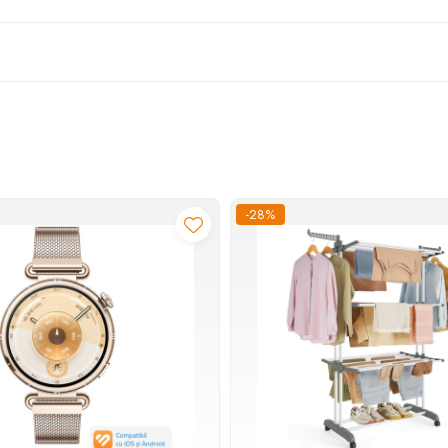
-28%
robule pentru a ataca bacteriile care cauzeaza placa
reduce semnificativ problemele cu gingiile atunci cand