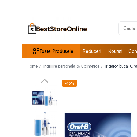
Toate Produsele
Accesorii aparate climatizare
Accesorii console gaming
Accesorii si Piese Aspiratoare
Toate Produsele
Reduceri
Noutati
Con
Aspiratoare Universale
Home /
Ingrijire personala & Cosmetice /
Irigator bucal Ora
Dyson
iRobot Roomba
-46%
Karcher Parkside
Philips
Tefal Rowenta X-Force Flex
Xiaomi Roborock
Aspiratoare
Auto Moto