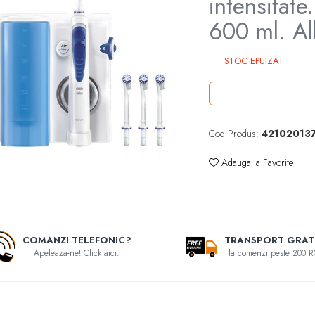
intensitate
600 ml. A
STOC EPUIZAT
Cod Produs:
42102013
Adauga la Favorite
COMANZI TELEFONIC?
TRANSPORT GRAT
Apeleaza-ne! Click aici.
la comenzi peste 200 