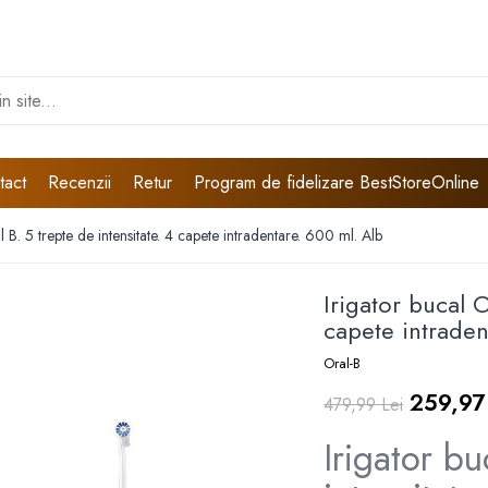
tact
Recenzii
Retur
Program de fidelizare BestStoreOnline
l B. 5 trepte de intensitate. 4 capete intradentare. 600 ml. Alb
Irigator bucal O
capete intraden
Oral-B
259,97
479,99 Lei
Irigator bu