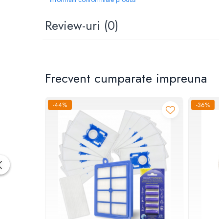
Dispozitive si Accesorii medicale
de uz casnic
Review-uri
(0)
Epilatoare
Irigatoare Bucale
Perii de par electrice
Frecvent cumparate impreuna
Uscatoare de par
Ingrijire tesaturi
Produse Mercerie
-44%
-36%
Jucarii, Copii & Bebe
Jucarii Creative
Lampi de Veghe Copii
Seturi Pictura si Desen
Caracteristici si beneficii
Vehicule si jucarii cu telecomanda
Irigatorul OxyJet de la Oral-B foloseste tehnologia cu mic
bacteriana. Amesteca aer si apa in forma microbulelor si 
Laptop, Tablete & Telefoane
este folosita impreuna cu o pasta de dinti specializata.
Genti laptop