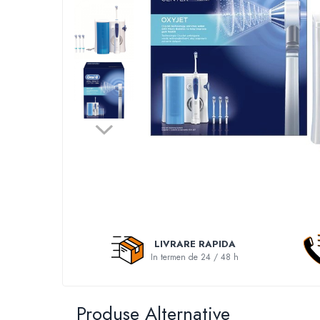
Accesorii auto interioare
Aspiratoare Auto
Produse Cosmetica Auto
Scule auto
Casa, Gradina & Bricolaj
Accesorii mese si scaune
Accesorii prize si intrerupatoare
Becuri
Clesti si Patenti
Corpuri de iluminat interior
Covorase Baie
LIVRARE RAPIDA
Dulapuri Textile
In termen de 24 / 48 h
Echipamente protectia muncii
Folii si pungi alimentare
Produse Alternative
Frapiere si Clesti Gheata