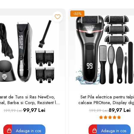
-55%
arat de Tuns si Ras NewEvo,
Set Pila electrica pentru talpi
nal, Barba si Corp, Rezistent la
calcaie PROtone, Display digi
, cu Lumina Led, cu Stand de
Acumulator 1200 mAh, 2 vit
99,97 Lei
89,97 Lei
199,99 Lei
199,99 Lei
rcare, cu Afisaj LED, Portabil,
2000 rot/min, 3 Capete inclus
care USB, Baterie Reincarcabila
lanterna, Accesorii incluse
2000mAh, Autonomie 90min
Indepartare piele moarta, Inde
Adauga in cos
Adauga in cos