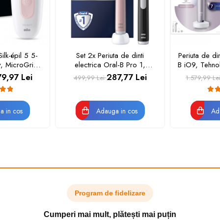
ilk-épil 5 5-
Set 2x Periuta de dinti
Periuta de din
, MicroGrip,
electrica Oral-B Pro 1,
B iO9, Tehno
de pensete, 2
Curatare 3D, 1 program, 1
Micro-Vibra
9,97 Lei
287,77 Lei
499,99 Lei
1.579,99 Le
 Alb
capat de periaj, Negru/Roz
artificiala, D
de presiune
moduri, 1
a in cos
Adauga in cos
rezerve, In
Ad
Program de fidelizare
Cumperi mai mult, plătești mai puțin