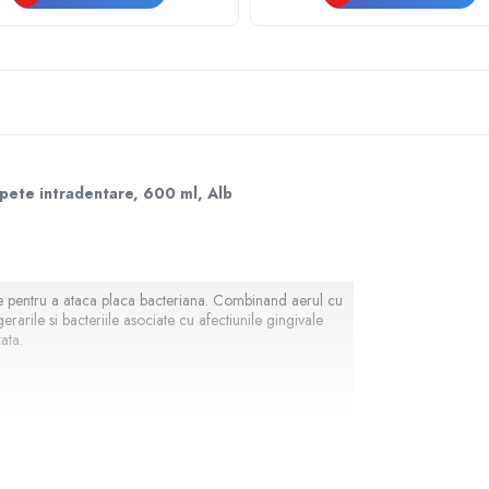
capete intradentare, 600 ml, Alb
le pentru a ataca placa bacteriana. Combinand aerul cu
arile si bacteriile asociate cu afectiunile gingivale
ata.
 o senzatie de curatenie proaspata;
forma microbule care ataca placa bacteriana.