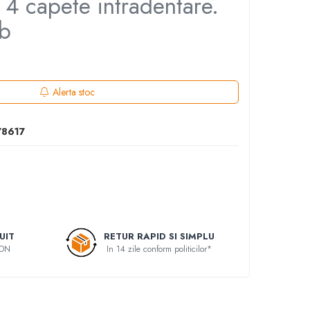
. 4 capete intradentare.
lb
Alerta stoc
78617
UIT
RETUR RAPID SI SIMPLU
RON
In 14 zile conform politicilor*