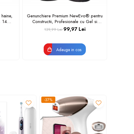
 haine,
Genunchiere Premium NewEvo® pentru
Set 10 S
, 14
Constructii, Profesionale cu Gel si
Aspirato
bil pe
Spuma, Curele Velcro Reglabile si
99,97 Lei
139,99 Lei
1
Antiderapante, Carcasa ABS, Confort
Ergonomic,pentru Munca Santier,
Gradinarit, Montaj Gresie,
Adauga in cos
-37%
-30%