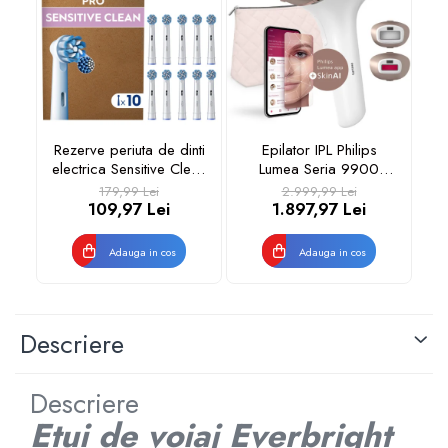
Rezerve periuta de dinti
Epilator IPL Philips
Re
electrica Sensitive Clean
Lumea Seria 9900
Oral-B Pro, 10 buc
BRI950/01, senzor
179,99 Lei
2.999,99 Lei
SmartSkin, conectare la
109,97 Lei
1.897,97 Lei
aplicatia cu functia Skin
s
AI, utilizare cu sau fara
Adauga in cos
Adauga in cos
fir, 450.000 impusuri,
accesorii: fata, corp,
Rose Gold/Alb
Descriere
Descriere
Etui de voiaj Everbright