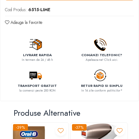
Cod Produs:
6515-LIME
Adauga la Favorite
LIVRARE RAPIDA
COMANZI TELEFONIC?
In termen de 24 / 48 h
Apeleaza-ne! Click aici.
TRANSPORT GRATUIT
RETUR RAPID SI SIMPLU
la comenzi peste 200 RON
In 14 zile conform politicilor*
Produse Alternative
-39%
-37%
-4