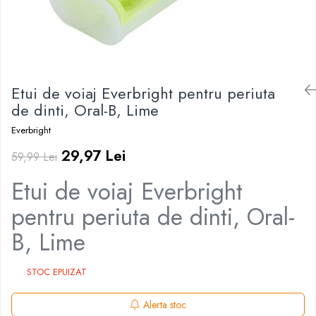
Irigatoare Bucale
Pistoale de lipit
Perii de par electrice
Termometre bucatarie
Uscatoare de par
Tigai si Seturi
Unelte si aparate de masura
Etui de voiaj Everbright pentru periuta
Uscatoare Rufe
de dinti, Oral-B, Lime
Veioze si Lampi
Everbright
Vopsele si Pigmenti
29,97 Lei
59,99 Lei
Etui de voiaj Everbright
pentru periuta de dinti, Oral-
B, Lime
STOC EPUIZAT
Alerta stoc