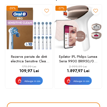
-39%
-37%
Rezerve periuta de dinti
Epilator IPL Philips Lumea
electrica Sensitive Clean
Seria 9900 BRI950/01,
Oral-B Pro, 10 buc
senzor SmartSkin,
179,99 Lei
2.999,99 Lei
conectare la aplicatia cu
109,97 Lei
1.897,97 Lei
functia Skin AI, utilizare cu
sau fara fir, 450.000
Adauga in cos
Adauga in cos
impusuri, accesorii: fata,
corp, Rose Gold/Alb