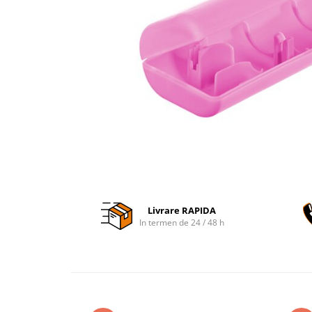
Accesorii auto interioare
Aspiratoare Auto
Produse Cosmetica Auto
Scule auto
Casa, Gradina & Bricolaj
Accesorii mese si scaune
Accesorii prize si intrerupatoare
Becuri
Clesti si Patenti
Corpuri de iluminat interior
Livrare RAPIDA
Covorase Baie
In termen de 24 / 48 h
Dulapuri Textile
Echipamente protectia muncii
Folii si pungi alimentare
Frapiere si Clesti Gheata