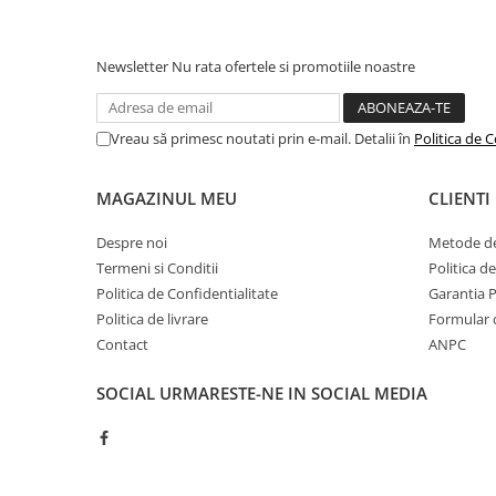
Camping
Centuri de Slabit
Newsletter
Nu rata ofertele si promotiile noastre
Componente si Piese Biciclete
Huse protectie biciclete
Vreau să primesc noutati prin e-mail. Detalii în
Politica de C
Lumini bicicleta
Rucsacuri
MAGAZINUL MEU
CLIENTI
TV, Audio-Video & Foto
Despre noi
Metode de
Accesorii foto & video
Termeni si Conditii
Politica d
Binocluri
Politica de Confidentialitate
Garantia 
Politica de livrare
Formular 
Boxe Portabile
Contact
ANPC
Casti Wireless
SOCIAL
URMARESTE-NE IN SOCIAL MEDIA
Dispozitive Spionaj
Videoproiectoare