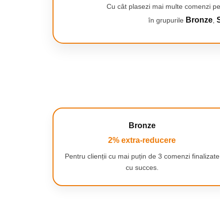
Smartwatch-uri
Cu cât plasezi mai multe comenzi pe
PC, Periferice & Software
Bronze
S
în grupurile
,
Dispozitive Spionaj
Hub-uri
Mini Imprimante
Organizatorare Cabluri
Periferice
Mouse
Mousepad
Bronze
Tastaturi
2% extra-reducere
Unitati optice externe
Rack Hard-disk
Pentru clienții cu mai puțin de 3 comenzi finalizate
cu succes.
Sport & Travel
Antifurt bicicleta
Aparate vibromasaj
Articole voiaj