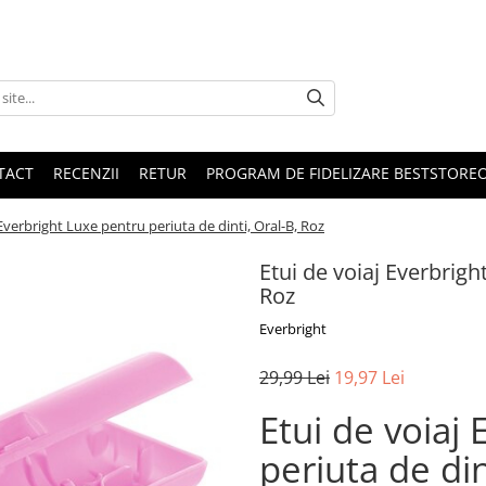
TACT
RECENZII
RETUR
PROGRAM DE FIDELIZARE BESTSTORE
 Everbright Luxe pentru periuta de dinti, Oral-B, Roz
Etui de voiaj Everbrigh
Roz
Everbright
29,99 Lei
19,97 Lei
Etui de voiaj
periuta de din