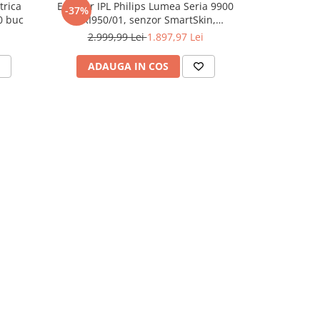
trica
Epilator IPL Philips Lumea Seria 9900
Rezerve periu
-37%
-42%
0 buc
BRI950/01, senzor SmartSkin,
B iO Ultimat
conectare la aplicatia cu functia Skin
cu ser
2.999,99 Lei
1.897,97 Lei
239,
AI, utilizare cu sau fara fir, 450.000
impusuri, accesorii: fata, corp, Rose
ADAUGA IN COS
ADAU
Gold/Alb