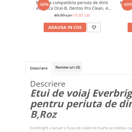
Rezerva compatibila periuta de dinti
Rezerv
-60%
-60
Maturi, mopuri si galeti
electrica Oral-B, Dentos Pro Clean, 4
elec
bucati, Alb
Organizare si depozitare
49,99 Lei
19,97 Lei
Pistoale de lipit
ADAUGA IN COS
Termometre bucatarie
Tigai si Seturi
Unelte si aparate de masura
Uscatoare Rufe
Review-uri
(0)
Descriere
Veioze si Lampi
Vopsele si Pigmenti
Descriere
Console, Jocuri & Accesorii
Etui de voiaj Everbri
Electrocasnice & Climatizare
pentru periuta de din
Aparate de vidat
B,Roz
Aspiratoare
Blendere & Tocatoare
Everbright a lansat o husa de calatorie foarte accesibila, c
Fiare, statii & aparate de calcat cu