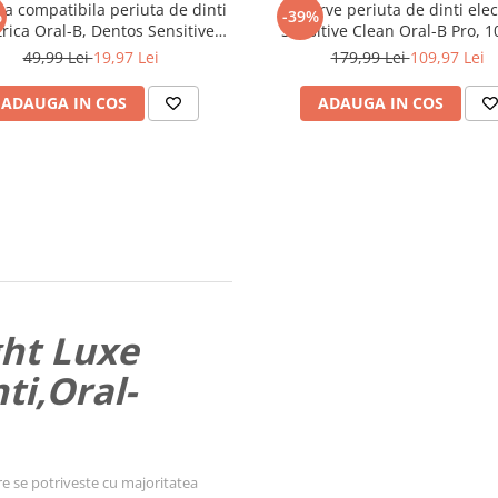
a compatibila periuta de dinti
Rezerve periuta de dinti elec
%
-39%
trica Oral-B, Dentos Sensitive
Sensitive Clean Oral-B Pro, 1
Clean, 4 bucati, Alb
49,99 Lei
19,97 Lei
179,99 Lei
109,97 Lei
ADAUGA IN COS
ADAUGA IN COS
ght Luxe
ti,Oral-
are se potriveste cu majoritatea