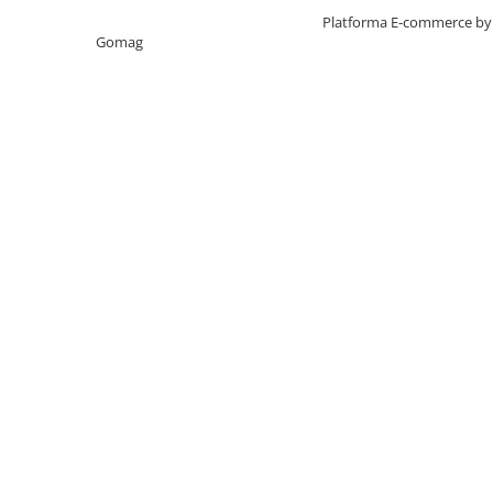
Creat cu ❤ și cu 🧠 de TrifanDan.ro
Platforma E-commerce by
Gomag