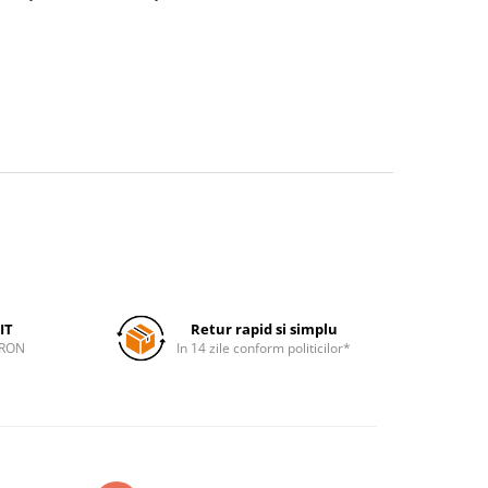
IT
Retur rapid si simplu
 RON
In 14 zile conform politicilor*