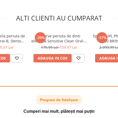
ALTI CLIENTI AU CUMPARAT
ila periuta de
Rezerve periuta de dinti
Epilator IPL P
-39%
-37%
Oral-B, Dentos
electrica Sensitive Clean Oral-B
9900 BRI9
 4 bucati, Alb
Pro, 10 buc
SmartSkin,
9,97 Lei
179,99 Lei
109,97 Lei
2.999,99 L
aplicatia cu
utilizare cu sa
COS
ADAUGA IN COS
ADAUGA I
impusuri, acce
Rose 
Program de fidelizare
Cumperi mai mult, plătești mai puțin