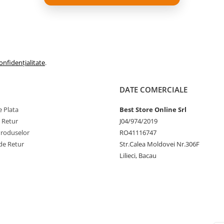
onfidențialitate
.
DATE COMERCIALE
 Plata
Best Store Online Srl
e Retur
J04/974/2019
Produselor
RO41116747
de Retur
Str.Calea Moldovei Nr.306F
Lilieci, Bacau