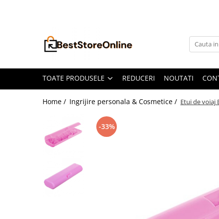
Toate Produsele
Accesorii aparate climatizare
Accesorii console gaming
Accesorii si Piese Aspiratoare
TOATE PRODUSELE
REDUCERI
NOUTATI
CON
Aspiratoare Universale
Home /
Ingrijire personala & Cosmetice /
Etui de voiaj
Dyson
iRobot Roomba
-33%
Karcher Parkside
Philips
Tefal Rowenta X-Force Flex
Xiaomi Roborock
Aspiratoare
Auto Moto