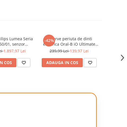
hilips Lumea Seria
Rezerve periuta de dinti
Rezerve
-42%
-40%
50/01, senzor
electrica Oral-B iO Ultimate
electrica
 conectare la
Clean, compatibile doar cu
Clean, c
ei
1.897,97 Lei
239,99 Lei
139,97 Lei
299,9
 functia Skin AI,
seria iO, Negru, 6 buc
seria 
u fara fir, 450.000
N COS
ADAUGA IN COS
ADAUG
sorii: fata, corp,
Gold/Alb