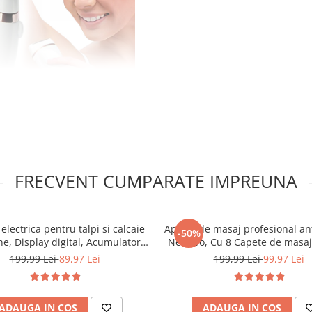
FRECVENT CUMPARATE IMPREUNA
 electrica pentru talpi si calcaie
Aparat de masaj profesional anti
-50%
e, Display digital, Acumulator
NewEvo, Cu 8 Capete de masaj
mAh, 2 viteze, 2000 rot/min, 3
Tonifiere, Relaxare si Slabit, In
199,99 Lei
89,97 Lei
199,99 Lei
99,97 Lei
incluse, LED lanterna, Accesorii
Infrarosu, Putere 28W, Alb
se, Indepartare piele moarta,
Indeparta
ADAUGA IN COS
ADAUGA IN COS