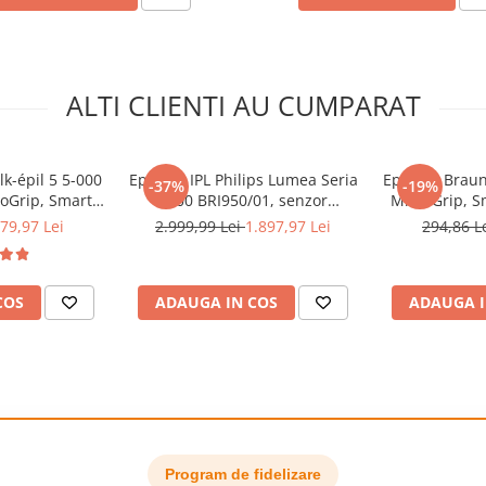
cioare, corp,zona
ALTI CLIENTI AU CUMPARAT
lk-épil 5 5-000
Epilator IPL Philips Lumea Seria
Epilator Braun
-37%
-19%
roGrip, Smart
9900 BRI950/01, senzor
MicroGrip, Sm
ete, 2 viteze,
SmartSkin, conectare la
pensete, Cap d
79,97 Lei
2.999,99 Lei
1.897,97 Lei
294,86 L
b
aplicatia cu functia Skin AI,
2 vi
utilizare cu sau fara fir, 450.000
impusuri, accesorii: fata, corp,
COS
ADAUGA IN COS
ADAUGA I
Rose Gold/Alb
Program de fidelizare