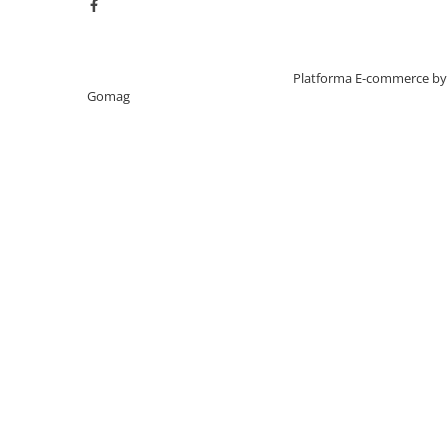
Creat cu ❤ și cu 🧠 de TrifanDan.ro
Platforma E-commerce by
Gomag