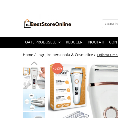
Toate Produsele
Accesorii aparate climatizare
Accesorii console gaming
Accesorii si Piese Aspiratoare
TOATE PRODUSELE
REDUCERI
NOUTATI
CON
Aspiratoare Universale
Home /
Ingrijire personala & Cosmetice /
Epilator Umed
Dyson
iRobot Roomba
-32%
Karcher Parkside
Philips
Tefal Rowenta X-Force Flex
Xiaomi Roborock
Aspiratoare
Auto Moto