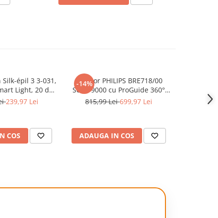
 Silk-épil 3 3-031,
Epilator PHILIPS BRE718/00
Epilator Br
-14%
-28%
art Light, 20 de
Seria 9000 cu ProGuide 360°
SkinSpa, W
e ras + Pieptene,
pentru epilare precisa, pensete
Smart Ligh
ei
239,97 Lei
815,99 Lei
699,97 Lei
864,2
teze, Roz
ceramice, perie exfoliere corp,
viteze, Ca
cap ras, pieptene tuns+ alte
Cap pent
accesorii, lumina LED,
pentru masa
N COS
ADAUGA IN COS
ADAUG
autonomie 60 min