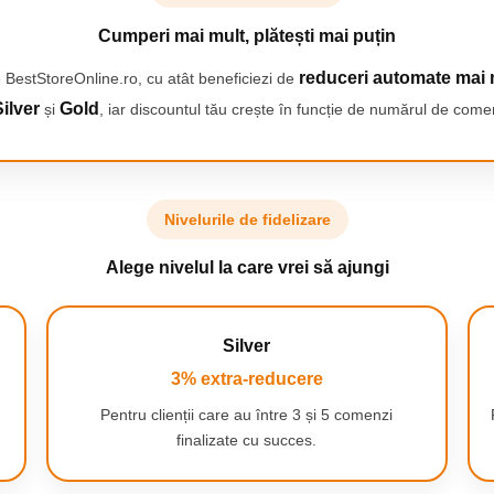
Cumperi mai mult, plătești mai puțin
reduceri automate mai 
 BestStoreOnline.ro, cu atât beneficiezi de
ilver
Gold
și
, iar discountul tău crește în funcție de numărul de comen
Nivelurile de fidelizare
Alege nivelul la care vrei să ajungi
Silver
3% extra-reducere
Pentru clienții care au între 3 și 5 comenzi
u de epilat 3 în 1, puteți
finalizate cu succes.
ozitivul este echipat cu
 singur cap!