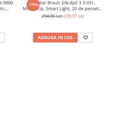
ia 9900
Epilator Braun Silk-épil 3 3-031,
Epilator PHI
-19%
-14%
in,
MicroGrip, Smart Light, 20 de pensete,
cu ProGui
ia Skin
Cap de ras + Pieptene, 2 viteze, Roz
precisa, p
294,86 Lei
239,97 Lei
815,
50.000
exfoliere cor
, Rose
alte accesor
ADAUGA IN COS
ADAU