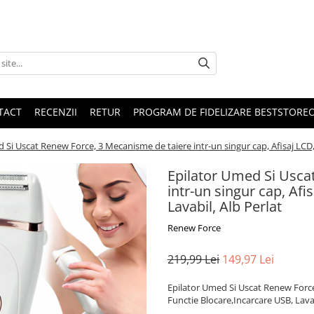
TACT
RECENZII
RETUR
PROGRAM DE FIDELIZARE BESTSTORE
 Si Uscat Renew Force, 3 Mecanisme de taiere intr-un singur cap, Afisaj LCD, 
Epilator Umed Si Usca
intr-un singur cap, Afi
Lavabil, Alb Perlat
Renew Force
219,99 Lei
149,97 Lei
Epilator Umed Si Uscat Renew Force,
Functie Blocare,Incarcare USB, Lavab