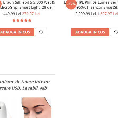
or Braun Silk-épil 5 5-000 Wet &
Epilator IPL Philips Lumea Ser
%
-37%
 MicroGrip, Smart Light, 28 de
BRI950/01, senzor SmartSk
pensete, 2 viteze, Alb
conectare la aplicatia cu funct
449,99 Lei
279,97 Lei
2.999,99 Lei
1.897,97 Lei
AI, utilizare cu sau fara fir, 4
impusuri, accesorii: fata, corp
Gold/Alb
ADAUGA IN COS
ADAUGA IN COS
nisme de taiere intr-un
rcare USB, Lavabil, Alb