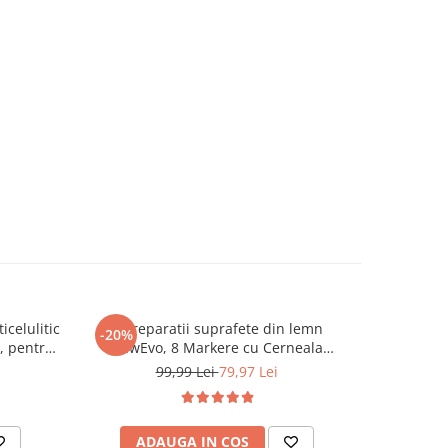
celulitic
Kit reparatii suprafete din lemn
Set Pila el
-20%
-55%
, pentru
NewEvo, 8 Markere cu Cerneala
NewEvo®, 
calzire cu
Uleioasa, 8 Creioane Cerate, 12 Tuburi
1200 mAh
99,99 Lei
79,97 Lei
/Negru
Vopsea, 12 Pensule, Ascutitoare
Capete inc
incluse
ADAUGA IN COS
AD