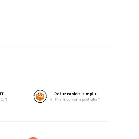
IT
Retur rapid si simplu
 RON
In 14 zile conform politicilor*