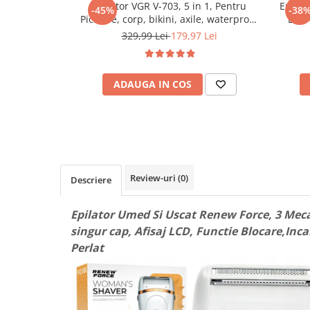
Epilator VGR V-703, 5 in 1, Pentru
Epilat
-45%
-38
Maturi, mopuri si galeti
Picioare, corp, bikini, axile, waterproof
Dry,
IPX 4, acumulator 1400mAh, Lumina
Organizare si depozitare
329,99 Lei
179,97 Lei
LED, 2 Viteze, Alb
Pistoale de lipit
Termometre bucatarie
ADAUGA IN COS
Tigai si Seturi
Unelte si aparate de masura
Uscatoare Rufe
Veioze si Lampi
Review-uri
(0)
Descriere
Vopsele si Pigmenti
Console, Jocuri & Accesorii
Epilator Umed Si Uscat Renew Force, 3 Meca
Electrocasnice & Climatizare
singur cap, Afisaj LCD, Functie Blocare,Inca
Aparate de vidat
Perlat
Aspiratoare
Blendere & Tocatoare
Fiare, statii & aparate de calcat cu