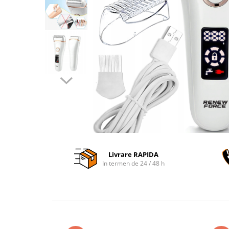
Accesorii auto interioare
Aspiratoare Auto
Produse Cosmetica Auto
Scule auto
Casa, Gradina & Bricolaj
Accesorii mese si scaune
Accesorii prize si intrerupatoare
Becuri
Clesti si Patenti
Corpuri de iluminat interior
Livrare RAPIDA
Covorase Baie
In termen de 24 / 48 h
Dulapuri Textile
Echipamente protectia muncii
Folii si pungi alimentare
Frapiere si Clesti Gheata