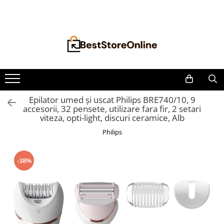
Toate Produsele
Accesorii aparate climatizare
Accesorii console gaming
Accesorii si Piese Aspiratoare
Aspiratoare Universale
Epilator umed și uscat Philips BRE740/10, 9
accesorii, 32 pensete, utilizare fara fir, 2 setari
Dyson
viteza, opti-light, discuri ceramice, Alb
iRobot Roomba
Philips
Karcher Parkside
Philips
-38%
Tefal Rowenta X-Force Flex
Xiaomi Roborock
Aspiratoare
Auto Moto