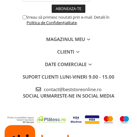
Vreau să primesc noutati prin e-mail. Detalii în
Politica de Confidențialitate
.
MAGAZINUL MEU
CLIENTI
DATE COMERCIALE
SUPORT CLIENTI
LUNI-VINERI 9.00 - 15.00
Discuri ceramice cu 50% mai late.
Capul de epilare extralat acopera o zona mai mare cu fiecare
contact@beststoreonline.ro
miscare, pentru indepartarea mai rapida a parului.
Epilare eficienta, in doar cateva minute.
SOCIAL
URMARESTE-NE IN SOCIAL MEDIA
Folosire usoara zi de zi
Umed & Uscat
Conceput cu un maner anti-