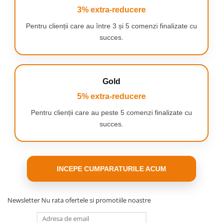
3% extra-reducere
Pentru clienții care au între 3 și 5 comenzi finalizate cu
succes.
Gold
5% extra-reducere
Pentru clienții care au peste 5 comenzi finalizate cu
succes.
Se simte bine pe piele, spun 91% dintre femei.
Epilatorul Philips seria 8000 ofera epilare puternica si totusi
delicata, cu o penseta imbunatatita si peste 70.000 de actiuni de
prindere a firelor de par pe minut. Aceasta inseamna ca poti
INCEPE CUMPARATURILE ACUM
acoperi mai multa piele si obtine o netezime ireprosabila timp de
pana la 4 saptamani.
Trateaza gambele in doar 10 minute!
Newsletter
Nu rata ofertele si promotiile noastre