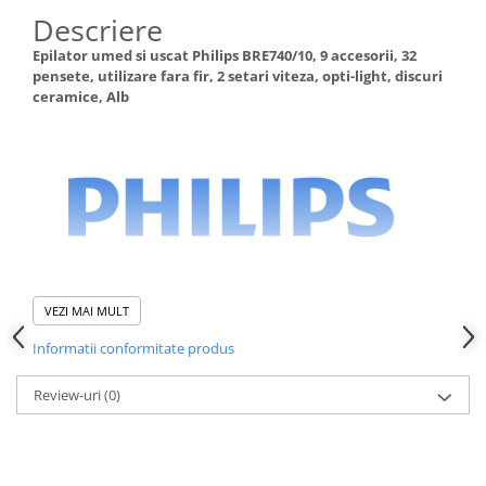
Dispozitive si Accesorii medicale
Descriere
de uz casnic
Epilator umed si uscat Philips BRE740/10, 9 accesorii, 32
Epilatoare
pensete, utilizare fara fir, 2 setari viteza, opti-light, discuri
ceramice, Alb
Irigatoare Bucale
Perii de par electrice
Uscatoare de par
Ingrijire tesaturi
Produse Mercerie
Jucarii, Copii & Bebe
Jucarii Creative
VEZI MAI MULT
Lampi de Veghe Copii
Informatii conformitate produs
Seturi Pictura si Desen
Vehicule si jucarii cu telecomanda
Review-uri
(0)
Laptop, Tablete & Telefoane
Genti laptop