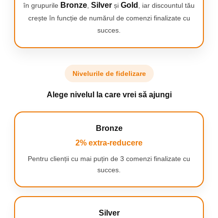
Bronze
Silver
Gold
în grupurile
,
și
, iar discountul tău
crește în funcție de numărul de comenzi finalizate cu
succes.
Nivelurile de fidelizare
Alege nivelul la care vrei să ajungi
Bronze
2% extra-reducere
Pentru clienții cu mai puțin de 3 comenzi finalizate cu
succes.
Piele fina timp de pana la 4 saptamani
Ai nevoie doar de cateva minute ca sa te bucuri de o piele fina si
ingrijita pana la 4 saptamani. Mai mult decat epilare, epilatorul
Philips seria 8000 iti aduce un set complet de ingrijire.
Silver