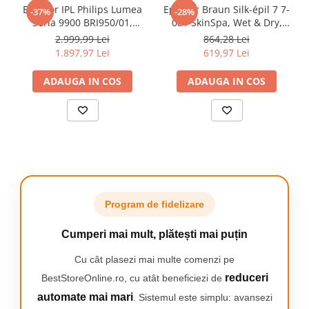
sau la dus.
Epilator IPL Philips Lumea
Epilator Braun Silk-épil 7 7-
-37%
-28%
Camping
Seria 9900 BRI950/01,
081 SkinSpa, Wet & Dry,
Centuri de Slabit
senzor SmartSkin,
MicroGrip, Smart Light, 40
2.999,99 Lei
864,28 Lei
conectare la aplicatia cu
de pensete, 2 viteze, Cap de
1.897,97 Lei
619,97 Lei
Componente si Piese Biciclete
Cap special pentru zonele delicate.
functia Skin AI, utilizare cu
ras + Pieptene, Cap pentru
sau fara fir, 450.000
exfoliere, Cap pentru
Huse protectie biciclete
ADAUGA IN COS
ADAUGA IN COS
impusuri, accesorii: fata,
masaj, Saculet de voiaj,
Lumini bicicleta
corp, Rose Gold/Alb
Alb/Gri
Rucsacuri
+9 accesorii pentru toate provocarile epilatului.
TV, Audio-Video & Foto
Accesorii foto & video
Binocluri
Boxe Portabile
Program de fidelizare
Casti Wireless
Cumperi mai mult, plătești mai puțin
Dispozitive Spionaj
Cu cât plasezi mai multe comenzi pe
Videoproiectoare
reduceri
BestStoreOnline.ro, cu atât beneficiezi de
automate mai mari
. Sistemul este simplu: avansezi