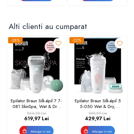
albastru & gri
moarta,
Alti clienti au cumparat
-28%
-22%
Epilator Braun Silk-épil 7 7-
Epilator Braun Silk-épil 5
081 SkinSpa, Wet & Dry,
5-050 Wet & Dry,
MicroGrip, Smart Light,
MicroGrip, Smart Light, 28
864,28 Lei
549,99 Lei
40 de pensete, 2 viteze,
de pensete, 2 viteze, Cap
619,97 Lei
429,97 Lei
Cap de ras + Pieptene,
de ras + Pieptene, Cap
Cap pentru exfoliere, Cap
pentru incepatori, Saculet
Adauga in cos
Adauga in cos