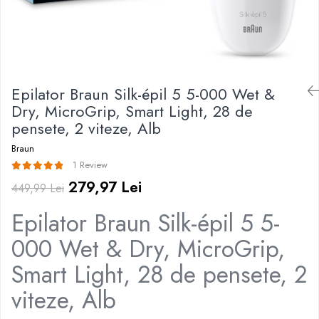
Irigatoare Bucale
Pistoale de lipit
Perii de par electrice
Termometre bucatarie
Uscatoare de par
Tigai si Seturi
Unelte si aparate de masura
Epilator Braun Silk-épil 5 5-000 Wet &
Uscatoare Rufe
Dry, MicroGrip, Smart Light, 28 de
pensete, 2 viteze, Alb
Veioze si Lampi
Vopsele si Pigmenti
Braun
1 Review
279,97 Lei
449,99 Lei
Epilator Braun Silk-épil 5 5-
000 Wet & Dry, MicroGrip,
Smart Light, 28 de pensete, 2
viteze, Alb