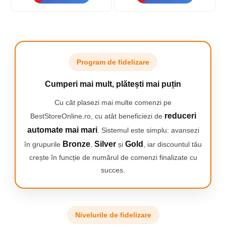
pentru masaj, Saculet de
de voiaj, Roz
voiaj, Alb/Gri
Program de fidelizare
Cumperi mai mult, plătești mai puțin
Cu cât plasezi mai multe comenzi pe
Resimti mai putina senzatie de durere
datorita capacului cu rola de masaj.
Spune
reduceri
BestStoreOnline.ro, cu atât beneficiezi de
adio disconfortului de a astepta cresterea firelor, ca
automate mai mari
. Sistemul este simplu: avansezi
in cazul altor produse de indepartare a parului, cum
ar fi ceara. Epilatorul fara fir Braun Silk-épil 5000
Bronze
Silver
Gold
în grupurile
,
și
, iar discountul tău
este conceput pentru confort si elimina nevoia sau
crește în funcție de numărul de comenzi finalizate cu
programari la salonul de infrumusetare.
succes.
Pentru reducerea senzatiei de durere, epileaza-te in
cada sau la dus, sub apa calda.
Nivelurile de fidelizare