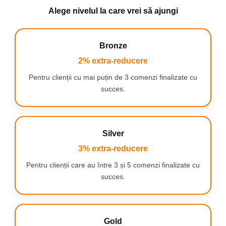
Alege nivelul la care vrei să ajungi
Scapa de griji si de ceara si alege
confortul
:
Bronze
Nu este nevoie sa astepti ca parul sa creasca
din niu
2% extra-reducere
Fara ceara lipicioasa, fara murdarie
Pentru clienții cu mai puțin de 3 comenzi finalizate cu
Fara substante chimice
succes.
Delicat cu pielea
Cumperi o singura data, nu necesita cheltuieli
ulterioare
Silver
3% extra-reducere
Pentru clienții care au între 3 și 5 comenzi finalizate cu
Continutul pachetului:
succes.
1 x Epilator Braun Silk-épil 5000
Gold