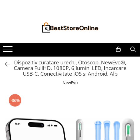
Toate Produsele
Accesorii aparate climatizare
Accesorii console gaming
Accesorii si Piese Aspiratoare
Aspiratoare Universale
Dispozitiv curatare urechi, Otoscop, NewEvo®,
Camera FullHD, 1080P, 6 lumini LED, Incarcare
Dyson
USB-C, Conectivitate iOS si Android, Alb
iRobot Roomba
NewEvo
Karcher Parkside
Philips
-36%
Tefal Rowenta X-Force Flex
Xiaomi Roborock
Aspiratoare
Auto Moto