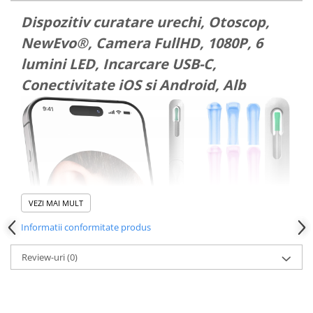
Dispozitive si Accesorii medicale
Dispozitiv curatare urechi, Otoscop,
de uz casnic
NewEvo®, Camera FullHD, 1080P, 6
Epilatoare
lumini LED, Incarcare USB-C,
Irigatoare Bucale
Conectivitate iOS si Android, Alb
Perii de par electrice
Uscatoare de par
Ingrijire tesaturi
Produse Mercerie
Jucarii, Copii & Bebe
Jucarii Creative
VEZI MAI MULT
Lampi de Veghe Copii
Informatii conformitate produs
Seturi Pictura si Desen
Vehicule si jucarii cu telecomanda
Review-uri
(0)
Laptop, Tablete & Telefoane
Genti laptop