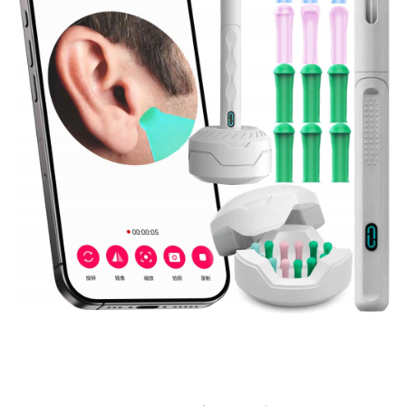
Accesorii auto interioare
Aspiratoare Auto
Produse Cosmetica Auto
Scule auto
Casa, Gradina & Bricolaj
Accesorii mese si scaune
Accesorii prize si intrerupatoare
Becuri
Clesti si Patenti
Corpuri de iluminat interior
Covorase Baie
Dulapuri Textile
Echipamente protectia muncii
Folii si pungi alimentare
Frapiere si Clesti Gheata