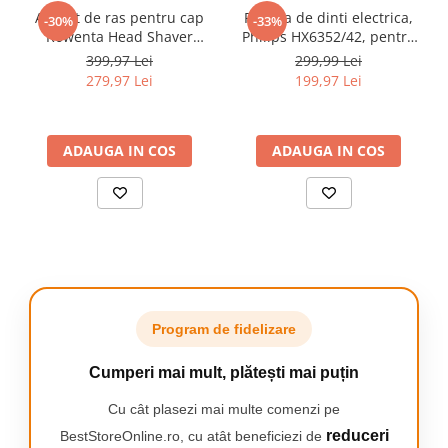
gingiilor.
Aparat de ras pentru cap
Periuta de dinti electrica,
Camping
-30%
-33%
Probleme dermatologice
- un otoscop ajută la detectarea la
Rowenta Head Shaver
Philips HX6352/42, pentru
timp a oricăror leziuni ale pielii, infecții sau paraziți.
Centuri de Slabit
TN3110E0, pana la 80
copii, 2 programe de
399,97 Lei
299,99 Lei
Curățarea urechilor animalelor
minute autonomie, 7300
curatare, Roz
279,97 Lei
199,97 Lei
Componente si Piese Biciclete
Verificarea stării părului și a scalpului
RPM, 5 capete flexibile cu
Huse protectie biciclete
invelis din titan, precizie de
0.1 mm, tehnologia
Lumini bicicleta
GentleSkin, Wet & Dry, husa
ADAUGA IN COS
ADAUGA IN COS
inclus
Rucsacuri
TV, Audio-Video & Foto
Accesorii foto & video
Binocluri
Boxe Portabile
Casti Wireless
Program de fidelizare
Dispozitive Spionaj
Cumperi mai mult, plătești mai puțin
Videoproiectoare
Cu cât plasezi mai multe comenzi pe
reduceri
BestStoreOnline.ro, cu atât beneficiezi de