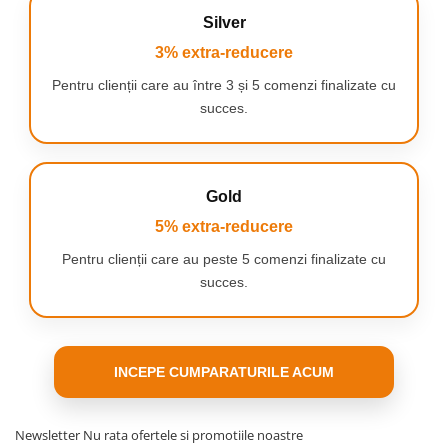
Silver
3% extra-reducere
Pentru clienții care au între 3 și 5 comenzi finalizate cu
succes.
Gold
5% extra-reducere
DE CE SĂ UTILIZAȚI UN OTOSCOP?
Pentru clienții care au peste 5 comenzi finalizate cu
În primul rând,
veți detecta rapid și în siguranță orice
nereguli din corpul dumneavoastră
- ceea ce poate fi
succes.
crucial în implementarea ulterioară a tratamentului.
Monitorizează eficient
sănătatea
ta și a celor dragi.
Utilizarea versatilă
a otoscopului permite examinarea
diferitelor zone greu accesibile ale corpului, cum ar fi nasul sau
INCEPE CUMPARATURILE ACUM
cavitatea bucală.
Îndepărtare
precisă și confortabilă a cerumenului.
Diagnosticarea regulată
vă va economisi timp și bani.
Newsletter
Nu rata ofertele si promotiile noastre