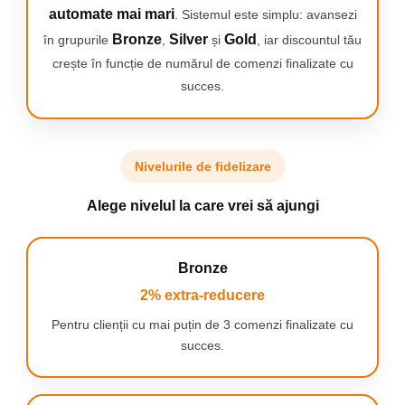
automate mai mari
. Sistemul este simplu: avansezi
Bronze
Silver
Gold
în grupurile
,
și
, iar discountul tău
SPECIFICAȚII
crește în funcție de numărul de comenzi finalizate cu
Rezoluție cameră:
1080P HD
succes.
Diametrul lentilei:
3,5 mm
Unghi de vizualizare:
panoramic la 360°
Iluminare:
6 LED-uri încorporate
Conectivitate:
aplicație iOS/Android
Încărcare:
USB tip C
Nivelurile de fidelizare
Timp de funcționare:
până la 90 de minute de utilizare
continuă
Alege nivelul la care vrei să ajungi
Capsule din silicon sigure și înlocuibile incluse în set:
5
bucăți
Bronze
2% extra-reducere
Pentru clienții cu mai puțin de 3 comenzi finalizate cu
succes.