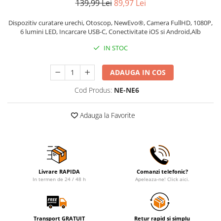
139,99 Lei
89,97 Lei
Maturi, mopuri si galeti
Dispozitiv curatare urechi, Otoscop, NewEvo®, Camera FullHD, 1080P,
Organizare si depozitare
6 lumini LED, Incarcare USB-C, Conectivitate iOS si Android,Alb
Pistoale de lipit
IN STOC
Termometre bucatarie
Tigai si Seturi
ADAUGA IN COS
Unelte si aparate de masura
Cod Produs:
NE-NE6
Uscatoare Rufe
Adauga la Favorite
Veioze si Lampi
Vopsele si Pigmenti
Console, Jocuri & Accesorii
Electrocasnice & Climatizare
Aparate de vidat
Livrare RAPIDA
Comanzi telefonic?
In termen de 24 / 48 h
Apeleaza-ne! Click aici.
Aspiratoare
Blendere & Tocatoare
Fiare, statii & aparate de calcat cu
Transport GRATUIT
Retur rapid si simplu