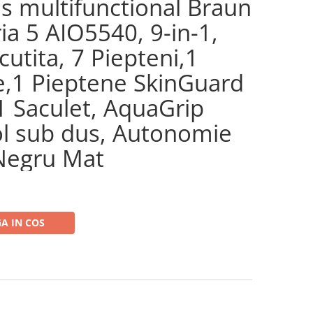
s multifunctional Braun
ia 5 AIO5540, 9-in-1,
cutita, 7 Piepteni,1
e,1 Pieptene SkinGuard
1 Saculet, AquaGrip
ol sub dus, Autonomie
Negru Mat
A IN COS