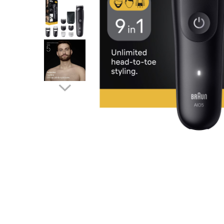
Accesorii auto interioare
Aspiratoare Auto
Produse Cosmetica Auto
Scule auto
Casa, Gradina & Bricolaj
Accesorii mese si scaune
Accesorii prize si intrerupatoare
Becuri
Clesti si Patenti
Corpuri de iluminat interior
Covorase Baie
Dulapuri Textile
Echipamente protectia muncii
Folii si pungi alimentare
Frapiere si Clesti Gheata