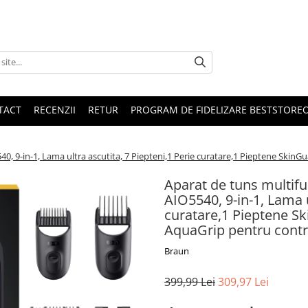
TACT
RECENZII
RETUR
PROGRAM DE FIDELIZARE BESTSTORE
40, 9-in-1, Lama ultra ascutita, 7 Piepteni,1 Perie curatare,1 Pieptene SkinG
Aparat de tuns multifu
AIO5540, 9-in-1, Lama u
curatare,1 Pieptene Sk
AquaGrip pentru contr
Braun
399,99 Lei
309,97 Lei