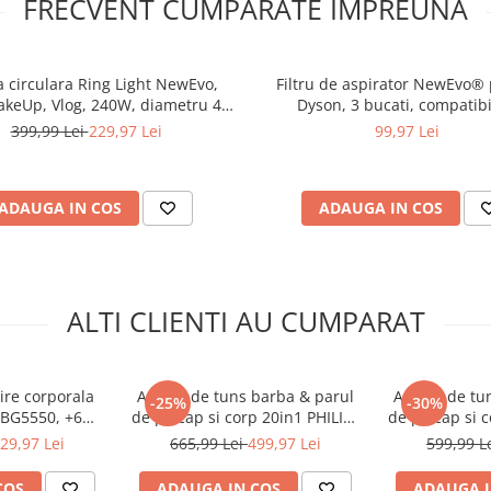
FRECVENT CUMPARATE IMPREUNA
 circulara Ring Light NewEvo,
Filtru de aspirator NewEvo®
akeUp, Vlog, 240W, diametru 45
Dyson, 3 bucati, compatibi
mina rece, calda si neutra, 10
aspiratorul Dyson V10 V11 V1
399,99 Lei
229,97 Lei
99,97 Lei
i de ajustare, cu trepied 210cm
Lavabil, Violet
+ Telecomanda selfie bluetooth
pentru telefoa
ADAUGA IN COS
ADAUGA IN COS
ALTI CLIENTI AU CUMPARAT
ire corporala
Aparat de tuns barba & parul
Aparat de tu
-25%
-30%
 BG5550, +6
de pe cap si corp 20in1 PHILIPS
de pe cap si c
ngrijire: 3
All-in-One MG9557/15
All-in-O
29,97 Lei
665,99 Lei
499,97 Lei
599,99 L
p de ras, 1
+OneBlade, autonomie 120
+OneBlade,
 de curatare,
min, 27 setari lungime: 0,2 mm
min, 27 setar
COS
ADAUGA IN COS
ADAUGA I