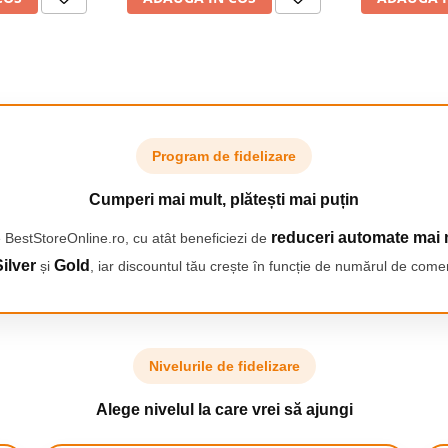
Guard, Delicat
OneBlade& 0,5-20 mm All-in-
mm OneBlade 
sensibile,
One, capete trimmer
in-One, 2 
ascutita ofera precizie,
omie
specializate (d
sp
ea intregului corp.
bile: ingrijire corporala cu
pentru siguranta si confort
e ale corpului.
Program de fidelizare
Cumperi mai mult, plătești mai puțin
reduceri automate mai 
 BestStoreOnline.ro, cu atât beneficiezi de
nt la apa cu AquaGrip, pentru
terie Li-Ion durabila, pentru o
ilver
Gold
și
, iar discountul tău crește în funcție de numărul de comen
 pana la 120 de minute.
Nivelurile de fidelizare
Alege nivelul la care vrei să ajungi
n picioare: aparatul
de accesorii selectate pentru