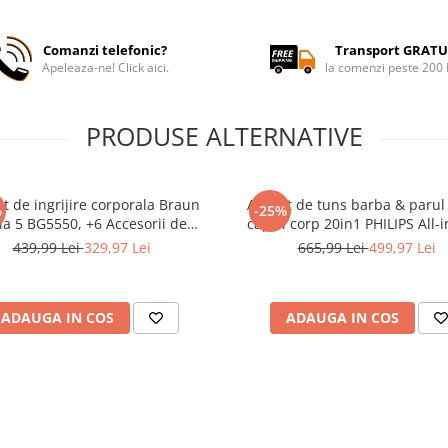
Comanzi telefonic?
Transport GRATU
Apeleaza-ne! Click aici.
la comenzi peste 200
PRODUSE ALTERNATIVE
t de ingrijire corporala Braun
Aparat de tuns barba & parul
%
-25%
ia 5 BG5550, +6 Accesorii de
cap si corp 20in1 PHILIPS All-
jire: 3 Piepteni, 1 Cap de ras, 1
MG9557/15 +OneBlade, autono
439,99 Lei
329,97 Lei
665,99 Lei
499,97 Lei
aculet, 1 Perie de curatare,
min, 27 setari lungime: 0,
ogie SkinGuard, Delicat pentru
OneBlade& 0,5-20 mm All-in
zone sensibile, Autonomie
capete trimmer specializat
ADAUGA IN COS
ADAUGA IN COS