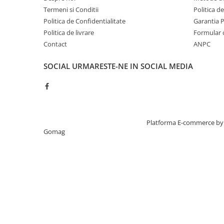
Termeni si Conditii
Politica d
Politica de Confidentialitate
Garantia 
Politica de livrare
Formular 
Contact
ANPC
SOCIAL
URMARESTE-NE IN SOCIAL MEDIA
Creat cu ❤ și cu 🧠 de TrifanDan.ro
Platforma E-commerce by
Gomag