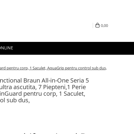
0,00
ONLINE
uard pentru corp, 1 Saculet, AquaGrip pentru control sub dus,
nctional Braun All-in-One Seria 5
ltra ascutita, 7 Piepteni,1 Perie
inGuard pentru corp, 1 Saculet,
ol sub dus,