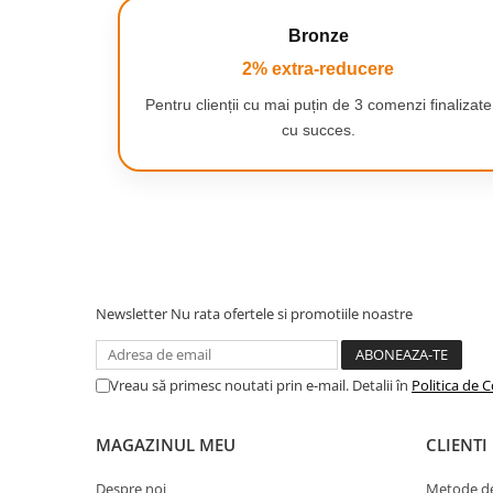
ingrijirea barbii, tunderea parului
Camping
intregul corp.
Bronze
Centuri de Slabit
2% extra-reducere
Componente si Piese Biciclete
Pentru clienții cu mai puțin de 3 comenzi finalizate
Huse protectie biciclete
cu succes.
Lumini bicicleta
Rucsacuri
TV, Audio-Video & Foto
Accesorii foto & video
Binocluri
Newsletter
Nu rata ofertele si promotiile noastre
Boxe Portabile
Casti Wireless
Vreau să primesc noutati prin e-mail. Detalii în
Politica de C
Dispozitive Spionaj
Videoproiectoare
MAGAZINUL MEU
CLIENTI
Despre noi
Metode de