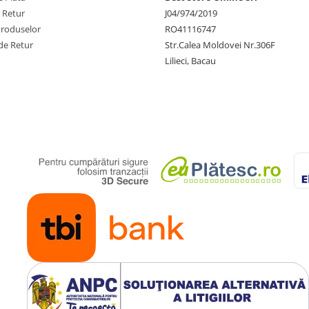
e Retur
J04/974/2019
Produselor
RO41116747
de Retur
Str.Calea Moldovei Nr.306F
Lilieci, Bacau