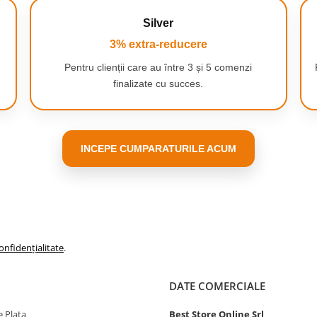
 si indepartarea parului de pe
Silver
3% extra-reducere
Pentru clienții care au între 3 și 5 comenzi
finalizate cu succes.
INCEPE CUMPARATURILE ACUM
onfidențialitate
.
DATE COMERCIALE
 Plata
Best Store Online Srl