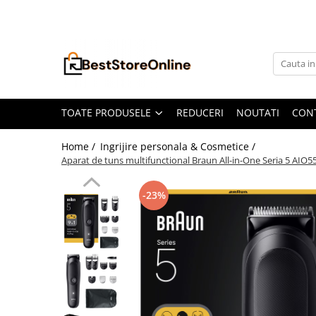
Toate Produsele
Accesorii aparate climatizare
Accesorii console gaming
Accesorii si Piese Aspiratoare
TOATE PRODUSELE
REDUCERI
NOUTATI
CON
Aspiratoare Universale
Home /
Ingrijire personala & Cosmetice /
Dyson
Aparat de tuns multifunctional Braun All-in-One Seria 5 AIO55
iRobot Roomba
-23%
Karcher Parkside
Philips
Tefal Rowenta X-Force Flex
Xiaomi Roborock
Aspiratoare
Auto Moto