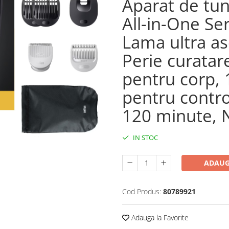
Aparat de tun
All-in-One Ser
Lama ultra as
Perie curatar
pentru corp, 
pentru contr
120 minute, 
IN STOC
ADAUG
Cod Produs:
80789921
Adauga la Favorite