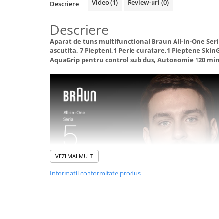
Video
(1)
Review-uri
(0)
Descriere
abur
Generatoare Ozon
Descriere
Prajitoare de paine
Aparat de tuns multifunctional Braun All-in-One Seria
ascutita, 7 Piepteni,1 Perie curatare,1 Pieptene Skin
Sandwich-maker
AquaGrip pentru control sub dus, Autonomie 120 mi
Ghiozdane si genti
Ingrijire personala & Cosmetice
Periute de dinti electrice
Accesorii Periute de Dinti Electrice
Accesorii aparate de ras clasice
Accesorii aparate de ras electrice
Aparate cosmetice
VEZI MAI MULT
Aparate de ras si tuns
Informatii conformitate produs
Aparate masaj
Aparate pentru manichiura
pedichiura