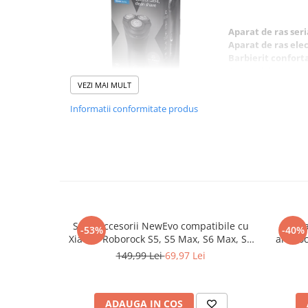
abur
Generatoare Ozon
Aparat de ras ser
Aparat de ras ele
Prajitoare de paine
Barbierit confort
Aparatul de ras elec
Sandwich-maker
umed si uscat ofera 
VEZI MAI MULT
Ghiozdane si genti
complet si de buna 
Informatii conformitate produs
PowerCut cu auto-as
Ingrijire personala & Cosmetice
uscata si dispozitiv
Periute de dinti electrice
aparatul de ras este
fiabil.
Accesorii Periute de Dinti Electrice
Accesorii aparate de ras clasice
Accesorii aparate de ras electrice
Barbierit confortabil, complet
Cu tehnologia SkinProtect
Aparate cosmetice
Lame PowerCut
Set 9 accesorii NewEvo compatibile cu
Husa
-53%
-40%
Barbiereste uscat si umed
Aparate de ras si tuns
Xiaomi Roborock S5, S5 Max, S6 Max, S6
antiso
Sistem de barbierit anti-coroziune
MaxV, S60, S65, 1 perie tambur, 2 perii
149,99 Lei
69,97 Lei
Aparate masaj
Capete flexibile care se deplaseaza in 4 directii
laterale, 2 filtre Hepa, 2 filtre pentru
rezervorul de apa, 2 mop de microfibra
Aparate pentru manichiura
pedichiura
ADAUGA IN COS