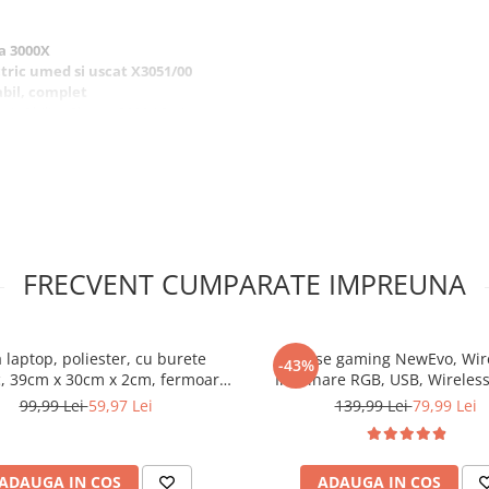
ia 3000X
ctric umed si uscat X3051/00
abil, complet
tric Philips Shaver 3000X Series
un barbierit confortabil,
calitate. Cu 27 de lame
cutire, utilizare umeda si
ul de tuns percoane cu arc,
 usor de utilizat si intotdeauna
FRECVENT CUMPARATE IMPREUNA
 laptop, poliester, cu burete
Mouse gaming NewEvo, Wire
-43%
c, 39cm x 30cm x 2cm, fermoar,
Iluminare RGB, USB, Wireless
14"-15.6", Negru
FastCharge, Design ergonom
99,99 Lei
59,97 Lei
139,99 Lei
79,99 Lei
Butoane Programabile, N
ADAUGA IN COS
ADAUGA IN COS