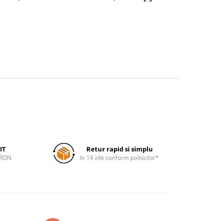
IT
Retur rapid si simplu
 RON
In 14 zile conform politicilor*