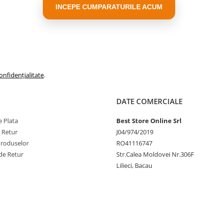
INCEPE CUMPARATURILE ACUM
onfidențialitate
.
DATE COMERCIALE
 Plata
Best Store Online Srl
e Retur
J04/974/2019
Produselor
RO41116747
de Retur
Str.Calea Moldovei Nr.306F
Lilieci, Bacau
rbierit fara fir dupa 1 ora