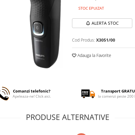
STOC EPUIZAT
ALERTA STOC
Cod Produs:
X3051/00
Adauga la Favorite
Comanzi telefonic?
Transport GRATU
Apeleaza-ne! Click aici.
la comenzi peste 200
PRODUSE ALTERNATIVE