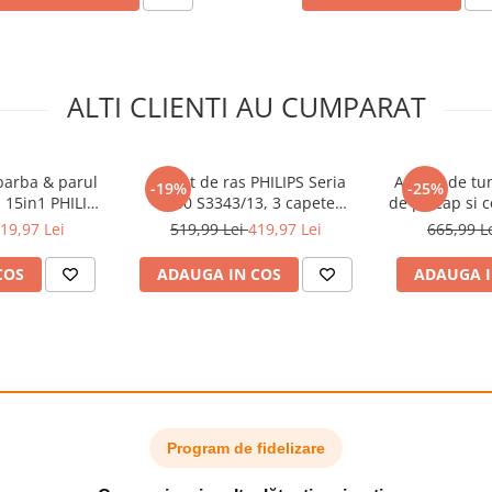
ALTI CLIENTI AU CUMPARAT
barba & parul
Aparat de ras PHILIPS Seria
Aparat de tu
-19%
-25%
p 15in1 PHILIPS
3000 S3343/13, 3 capete
de pe cap si c
MG9531/15
rotative 5D Flex, ras
All-in-O
19,97 Lei
519,99 Lei
419,97 Lei
665,99 L
tonomie 120
umed&uscat, trimmer pop-up
+OneBlade,
e lungime: 0,2
pentru perciuni/cioc,
min, 27 setar
COS
ADAUGA IN COS
ADAUGA I
,5-20 mm All-
autonomie 60 min /1h
OneBlade& 0,
ete trimmer
incarcare, maner ergonomic,
One, cap
liz
suport vertical, complet lav
speci
uscat la chiuveta sau la dus
uscat confortabil sau utilizati-l
de barbierit preferat pentru un
Program de fidelizare
itor, chiar si sub dus.