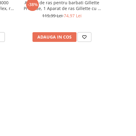
 3000
Aparat de ras pentru barbati Gillette
Aparat de i
-38%
-25%
lex, ras
ProGlide, 1 Aparat de ras Gillette cu 5
Seria 5 B
pentru
lame, Rezerve aparat de ras, cu maner
ingrijire: 3
119,99 Lei
74,97 Lei
439,
in /1h
FlexBall si Trimmer de precizie pentru
Saculet,
suport
o apropiere incredibila si confort
Tehnologie S
zone s
ADAUGA IN COS
ADAU