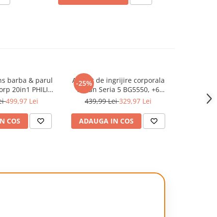
ns barba & parul
Aparat de ingrijire corporala
-25%
orp 20in1 PHILIPS
Braun Seria 5 BG5550, +6
ne MG9557/15
Accesorii de ingrijire: 3
ei
499,97 Lei
439,99 Lei
329,97 Lei
 autonomie 120
Piepteni, 1 Cap de ras, 1
i lungime: 0,2 mm
Saculet, 1 Perie de curatare,
N COS
ADAUGA IN COS
5-20 mm All-in-
Tehnologie SkinGuard, Delicat
ete trimmer
pentru zone sensibile,
alizate (d
Autonomie