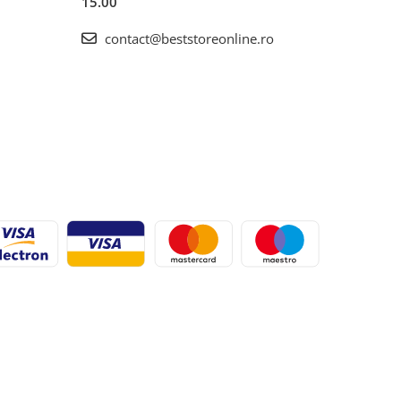
15.00
contact@beststoreonline.ro