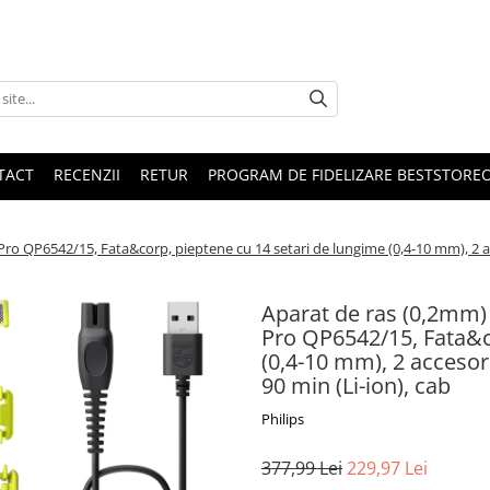
TACT
RECENZII
RETUR
PROGRAM DE FIDELIZARE BESTSTORE
 QP6542/15, Fata&corp, pieptene cu 14 setari de lungime (0,4-10 mm), 2 acces
Aparat de ras (0,2mm)
Pro QP6542/15, Fata&c
(0,4-10 mm), 2 accesori
90 min (Li-ion), cab
Philips
377,99 Lei
229,97 Lei