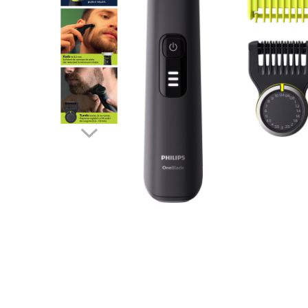
Accesorii auto interioare
Aspiratoare Auto
Produse Cosmetica Auto
Scule auto
Casa, Gradina & Bricolaj
Accesorii mese si scaune
Accesorii prize si intrerupatoare
Becuri
Clesti si Patenti
Corpuri de iluminat interior
Covorase Baie
Dulapuri Textile
Echipamente protectia muncii
Folii si pungi alimentare
Frapiere si Clesti Gheata