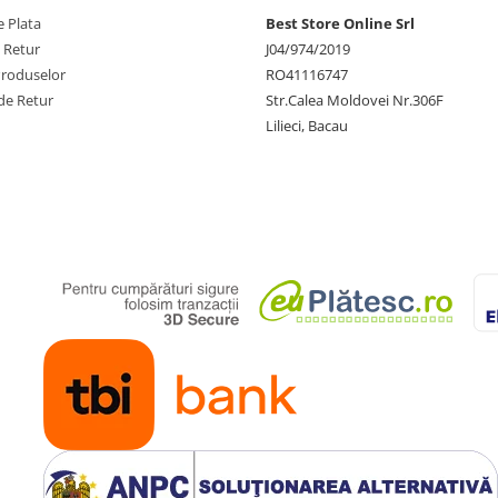
 Plata
Best Store Online Srl
e Retur
J04/974/2019
Produselor
RO41116747
de Retur
Str.Calea Moldovei Nr.306F
Lilieci, Bacau
ontrol
arbieresti usor si confortabil
stiliza contururile si a crea linii