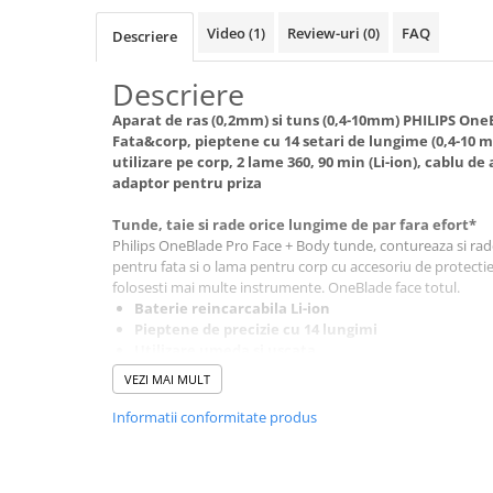
abur
Video
(1)
Review-uri
(0)
FAQ
Descriere
Generatoare Ozon
Prajitoare de paine
Descriere
Sandwich-maker
Aparat de ras (0,2mm) si tuns (0,4-10mm) PHILIPS One
Fata&corp, pieptene cu 14 setari de lungime (0,4-10 m
Ghiozdane si genti
utilizare pe corp, 2 lame 360, 90 min (Li-ion), cablu d
Ingrijire personala & Cosmetice
adaptor pentru priza
Periute de dinti electrice
Tunde, taie si rade orice lungime de par fara efort*
Accesorii Periute de Dinti Electrice
Philips OneBlade Pro Face + Body tunde, contureaza si rade
pentru fata si o lama pentru corp cu accesoriu de protectie 
Accesorii aparate de ras clasice
folosesti mai multe instrumente. OneBlade face totul.
Baterie reincarcabila Li-ion
Accesorii aparate de ras electrice
Pieptene de precizie cu 14 lungimi
Aparate cosmetice
Utilizare umeda si uscata
Indicator baterie
Aparate de ras si tuns
VEZI MAI MULT
Aparate masaj
Informatii conformitate produs
Aparate pentru manichiura
pedichiura