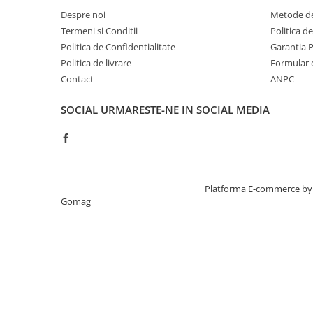
Despre noi
Metode de
Termeni si Conditii
Politica d
Politica de Confidentialitate
Garantia 
Politica de livrare
Formular 
Contact
ANPC
SOCIAL
URMARESTE-NE IN SOCIAL MEDIA
Lama cu doua taisuri: proiectata pentru precizie si c
OneBlade urmareste contururile fetei, permitandu-ti sa-ti b
toate zonele fetei. Foloseste lama cu doua taisuri pentru a-ti 
bine definite deplasand lama in orice directie.
Creat cu ❤ și cu 🧠 de TrifanDan.ro
Platforma E-commerce by
Gomag