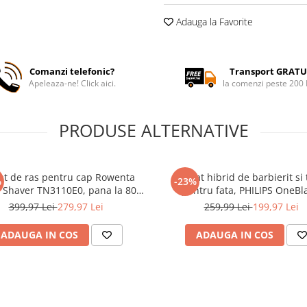
Adauga la Favorite
Comanzi telefonic?
Transport GRATU
Apeleaza-ne! Click aici.
la comenzi peste 200
PRODUSE ALTERNATIVE
at de ras pentru cap Rowenta
Aparat hibrid de barbierit si 
%
-23%
 Shaver TN3110E0, pana la 80
pentru fata, PHILIPS OneBl
 autonomie, 7300 RPM, 5 capete
QP2724/31, 2 lame 360, cu pi
399,97 Lei
279,97 Lei
259,99 Lei
199,97 Lei
e cu invelis din titan, precizie de
(1,3,5 mm), autonomie 45 min 
, tehnologia GentleSkin, Wet &
saculet pentru transport/depo
ADAUGA IN COS
ADAUGA IN COS
Dry, husa inclus
cablu de alimentare USB