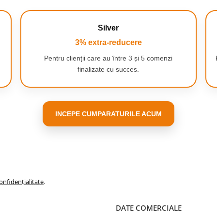
Silver
3% extra-reducere
Pentru clienții care au între 3 și 5 comenzi
bieri in orice directie pentru a
taiat. Perfectioneaza-ti stilul in
finalizate cu succes.
INCEPE CUMPARATURILE ACUM
onfidențialitate
.
nala, pielea ta fiind astfel
ade usor parul de orice lungime.
DATE COMERCIALE