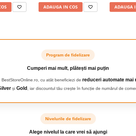
lis din titan,
curatare,1 Pieptene SkinGuard
de ras,1 S
in acelasi timp controlul in
COS
ADAUGA IN COS
ADAUGA I
mm, tehnologia
pentru corp, 1 Saculet,
curatare, Rot
cele mai greu accesibile, cu mai
t & Dry, husa
AquaGrip pentru control sub
buton de bloc
us
dus,
Program de fidelizare
Cumperi mai mult, plătești mai puțin
reduceri automate mai 
 BestStoreOnline.ro, cu atât beneficiezi de
ilver
Gold
și
, iar discountul tău crește în funcție de numărul de comen
 a obtine o barba de lungime
ngime pentru a obtine orice, de la
lunga.
Nivelurile de fidelizare
Alege nivelul la care vrei să ajungi