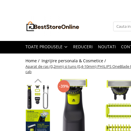
Toate Produsele
Accesorii aparate climatizare
Accesorii console gaming
Accesorii si Piese Aspiratoare
TOATE PRODUSELE
REDUCERI
NOUTATI
CON
Aspiratoare Universale
Home /
Ingrijire personala & Cosmetice /
Dyson
Aparat de ras (0,2mm) si tuns (0,4-10mm) PHILIPS OneBlade Pro
cab
iRobot Roomba
Karcher Parkside
-39%
Philips
Tefal Rowenta X-Force Flex
Xiaomi Roborock
Aspiratoare
Auto Moto