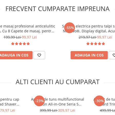
FRECVENT CUMPARATE IMPREUNA
e masaj profesional anticelulitic
Set Pila electrica pentru talpi s
-55%
 Cu 8 Capete de masaj, pentru
NewEvo®, Display digital, Ac
pentru ingrijirea fetei. Poate sa
e, Relaxare si Slabit, Incalzire cu
1200 mAh, 2 viteze, 2400 rot
199,99 Lei
99,97 Lei
219,97 Lei
99,97 Lei
rotectie, un strat de alunecare
arosu, Putere 28W, Alb/Negru
Capete incluse, LED lanterna, 
r si mai confortabil. Tehnologia
incluse, Indepartare piele m
apide (12000 pe minut), astfel
Indeparta
ADAUGA IN COS
ADAUGA IN COS
ALTI CLIENTI AU CUMPARAT
 pentru cap
Aparat de tuns multifunctional
Aparat de t
-23%
-30%
ad Shaver
Braun All-in-One Seria 5
Beard Tri
 la 80 minute
AIO5540, 9-in-1, Lama ultra
BT5560,Lama 
79,97 Lei
399,99 Lei
309,97 Lei
499,99 L
 RPM, 5 capete
ascutita, 7 Piepteni,1 Perie
Accesorii: 5 P
aza la fiecare contur al fetei