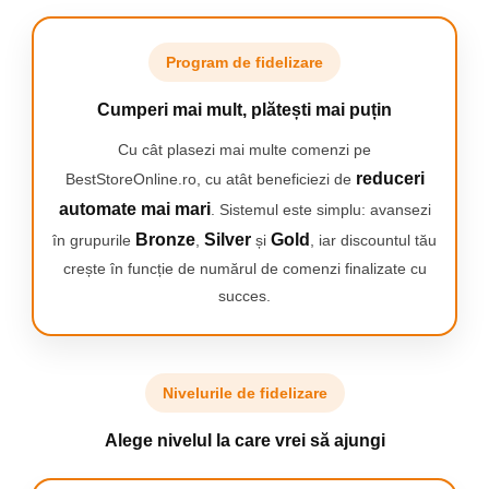
ras SmoothShave asigura un confort
maxim al pielii si eficienta crescuta
(comparativ cu aparatele de tuns Braun
Program de fidelizare
anterioare).
Cumperi mai mult, plătești mai puțin
Cu cât plasezi mai multe comenzi pe
reduceri
BestStoreOnline.ro, cu atât beneficiezi de
automate mai mari
. Sistemul este simplu: avansezi
Bronze
Silver
Gold
în grupurile
,
și
, iar discountul tău
crește în funcție de numărul de comenzi finalizate cu
succes.
Nivelurile de fidelizare
Alege nivelul la care vrei să ajungi