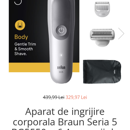
Pistoale de lipit
Perii de par electrice
Termometre bucatarie
Uscatoare de par
Tigai si Seturi
Unelte si aparate de masura
Uscatoare Rufe
Veioze si Lampi
Vopsele si Pigmenti
439,99 Lei
329,97 Lei
Aparat de ingrijire
corporala Braun Seria 5