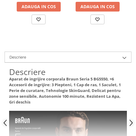
SkinGuard pentru corp, 1
mm OneBlade & 0,5-20
O
Saculet, AquaGrip pentru
ADAUGA IN COS
mm All-in-One, 2 capete
ADAUGA IN COS
control sub dus,
trimmer specializ
t
Descriere
Descriere
Aparat de ingrijire corporala Braun Seria 5 BG5550, +6
Accesorii de ingrijire: 3 Piepteni, 1 Cap de ras, 1 Saculet, 1
Perie de curatare, Tehnologie SkinGuard, Delicat pentru
zone sensibile, Autonomie 100 minute, Rezistent La Apa,
Gri deschis