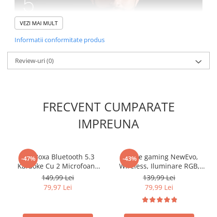
VEZI MAI MULT
Informatii conformitate produs
Review-uri
(0)
FRECVENT CUMPARATE
IMPREUNA
Set Boxa Bluetooth 5.3
Mouse gaming NewEvo,
-47%
-43%
Karaoke Cu 2 Microfoane
Wireless, Iluminare RGB,
Wireless, Pentru Adulti si
USB, Wireless 2.4 G,
149,99 Lei
139,99 Lei
Copii NewEvo®, Pentru
FastCharge, Design
79,97 Lei
79,99 Lei
Petreceri Si Spectacole,
ergonomic, 2 Butoane
Lumini RGB, 4 Efecte
Programabile, Negru
Vocale, MicroSD Card, Type-