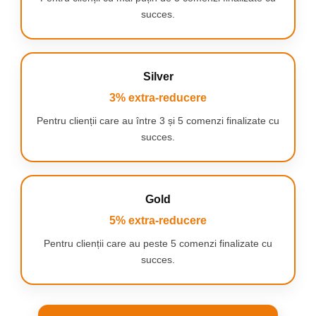
succes.
Difuzie optima a caldurii
Gratarul a fost proiectat atat
pentru cei ce iubesc sa
Silver
gateasca, cat si pentru
3% extra-reducere
incepatori, suprafata de
gatire fiind ideala pentru
Pentru clienții care au între 3 și 5 comenzi finalizate cu
rezultate omogene indiferent
succes.
de preparat.
Gold
5% extra-reducere
Usor de curatat
Placa cu invelis antiaderent
Pentru clienții care au peste 5 comenzi finalizate cu
este compatibila cu masina
succes.
de spalat vase pentru
confort sporit (cu exceptia
componentelor electronice).