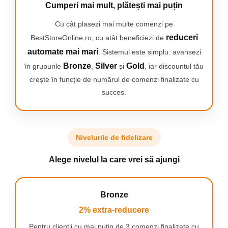
Cumperi mai mult, plătești mai puțin
Cu cât plasezi mai multe comenzi pe
reduceri
BestStoreOnline.ro, cu atât beneficiezi de
automate mai mari
. Sistemul este simplu: avansezi
Suprafata mare de gatire
Bronze
Silver
Gold
în grupurile
,
și
, iar discountul tău
Aceasta este ideala pentru a
gati preparate delicioase
crește în funcție de numărul de comenzi finalizate cu
pentru 6-8 persoane zi de zi.
succes.
Nivelurile de fidelizare
Termostat ajustabil
Alege nivelul la care vrei să ajungi
Acesta dispune de 5 trepte si
este ideal pentru a prepara
orice tip de preparat, de la
Bronze
fripturi de mari dimensiuni si
peste la oua, legume si chiar
2% extra-reducere
fructe.
Pentru clienții cu mai puțin de 3 comenzi finalizate cu