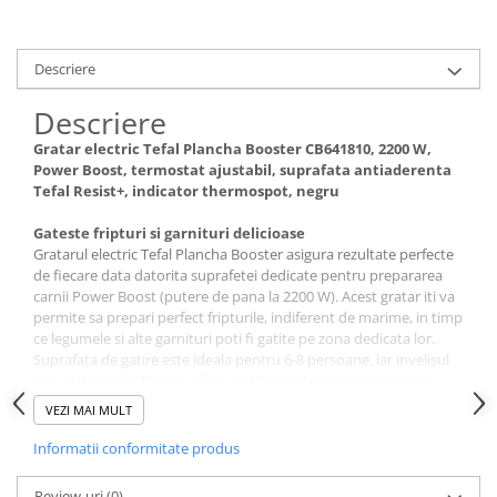
Descriere
Descriere
Gratar electric Tefal Plancha Booster CB641810, 2200 W,
Power Boost, termostat ajustabil, suprafata antiaderenta
Tefal Resist+, indicator thermospot, negru
Gateste fripturi si garnituri delicioase
Gratarul electric Tefal Plancha Booster asigura rezultate perfecte
de fiecare data datorita suprafetei dedicate pentru prepararea
carnii Power Boost (putere de pana la 2200 W). Acest gratar iti va
permite sa prepari perfect fripturile, indiferent de marime, in timp
ce legumele si alte garnituri poti fi gatite pe zona dedicata lor.
Suprafata de gatire este ideala pentru 6-8 persoane, iar invelisul
sau antiaderent Resist+ ofera o utilizare si curatare usoara in
fiecare zi.​
VEZI MAI MULT
Gratarul electric Tefal Plancha Booster: Treci la nivelul
Informatii conformitate produs
urmator in materie de gratar
Descopera gratarul electric Tefal Plancha Booster ce va duce
Review-uri
(0)