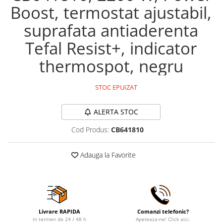
Boost, termostat ajustabil,
suprafata antiaderenta
Tefal Resist+, indicator
thermospot, negru
STOC EPUIZAT
ALERTA STOC
Cod Produs:
CB641810
Adauga la Favorite
Livrare RAPIDA
Comanzi telefonic?
In termen de 24 / 48 h
Apeleaza-ne! Click aici.