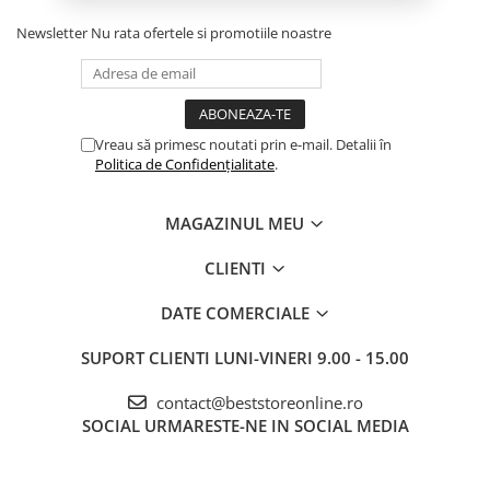
combinatia ideala pentru o
alunecare perfecta.
Newsletter
Nu rata ofertele si promotiile noastre
Vreau să primesc noutati prin e-mail. Detalii în
Functie antipicurare
Politica de Confidențialitate
.
Aceasta functie iti va proteja
tesaturile impotriva petelor.
MAGAZINUL MEU
CLIENTI
DATE COMERCIALE
SUPORT CLIENTI
LUNI-VINERI 9.00 - 15.00
Important! Pentru a preveni
contact@beststoreonline.ro
scurgerea apei, aparatul
SOCIAL
URMARESTE-NE IN SOCIAL MEDIA
trebuie sa ajunga la
temperatura maxima inainte
de utilizare.