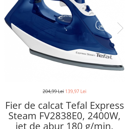
Pistoale de lipit
Perii de par electrice
Termometre bucatarie
Uscatoare de par
Tigai si Seturi
Unelte si aparate de masura
Uscatoare Rufe
Veioze si Lampi
Vopsele si Pigmenti
204,99 Lei
139,97 Lei
Fier de calcat Tefal Express
Steam FV2838E0, 2400W,
jet de abur 180 g/min,