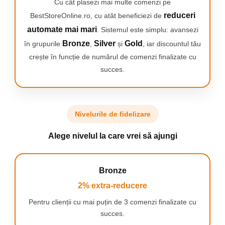
Cu cât plasezi mai multe comenzi pe
reduceri
BestStoreOnline.ro, cu atât beneficiezi de
automate mai mari
. Sistemul este simplu: avansezi
Bronze
Silver
Gold
în grupurile
,
și
, iar discountul tău
Jet de abur puternic
crește în funcție de numărul de comenzi finalizate cu
Fierul de calcat dispune de
succes.
un jet de abur puternic, de
pana la 180 g/min, pentru a
indeparta pana si cele mai
dificile cute.
Nivelurile de fidelizare
Alege nivelul la care vrei să ajungi
Rezultate eficiente
Bronze
Aburul variabil de pana la 40
g/min ofera rezultate rapide
2% extra-reducere
intr-un timp scurt.
Pentru clienții cu mai puțin de 3 comenzi finalizate cu
succes.