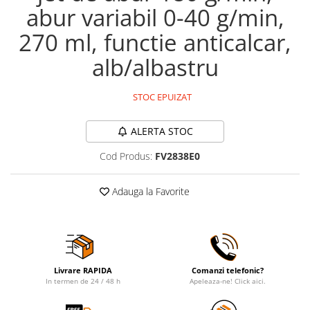
abur variabil 0-40 g/min,
270 ml, functie anticalcar,
alb/albastru
STOC EPUIZAT
ALERTA STOC
Cod Produs:
FV2838E0
Adauga la Favorite
Livrare RAPIDA
Comanzi telefonic?
In termen de 24 / 48 h
Apeleaza-ne! Click aici.