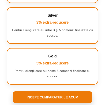
Silver
3% extra-reducere
Recipient pentru apa de
mare capacitate
Pentru clienții care au între 3 și 5 comenzi finalizate cu
Acesta ofera o capacitate de
succes.
270 ml si este usor de
alimentat chiar si in timpul
sesiunii de calcat.
Gold
5% extra-reducere
Pentru clienții care au peste 5 comenzi finalizate cu
Talpa Ceramica pentru
succes.
alunecare usoara
Aceasta talpa a beneficiat de
atentie speciala in
dezvoltarea sa: marginile
finisate cu grija si invelisul
INCEPE CUMPARATURILE ACUM
ceramic formeaza