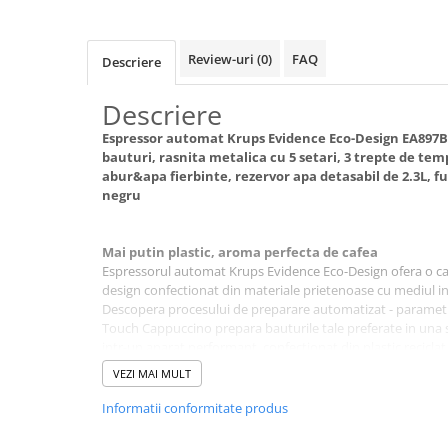
abur
Generatoare Ozon
Review-uri
(0)
FAQ
Descriere
Prajitoare de paine
Descriere
Sandwich-maker
Ghiozdane si genti
Espressor automat Krups Evidence Eco-Design EA897B10
bauturi, rasnita metalica cu 5 setari, 3 trepte de te
Ingrijire personala & Cosmetice
abur&apa fierbinte, rezervor apa detasabil de 2.3L,
Periute de dinti electrice
negru
Accesorii Periute de Dinti Electrice
Accesorii aparate de ras clasice
Mai putin plastic, aroma perfecta de cafea
Espressorul automat Krups Evidence Eco-Design ofera o ca
Accesorii aparate de ras electrice
design confectionat din materiale prietenoase cu mediul i
Descopera procesului de preparare automatizat - parametrii
Aparate cosmetice
Touch Cappuccino prepara bauturile tale preferate in una 
Aparate de ras si tuns
intr-un aparat performant, confectionat din plastic recicla
fiind reciclabil in proportie de pana la 90%.
VEZI MAI MULT
Aparate masaj
Aparate pentru manichiura
Informatii conformitate produs
pedichiura