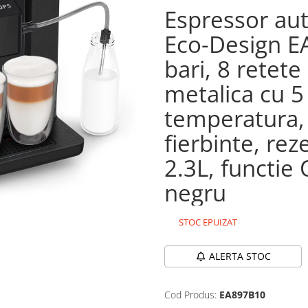
Espressor au
Eco-Design E
bari, 8 retete
metalica cu 5 
temperatura,
fierbinte, rez
2.3L, functi
negru
STOC EPUIZAT
ALERTA STOC
Cod Produs:
EA897B10