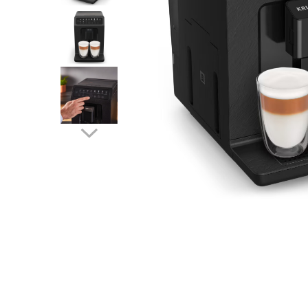
Accesorii auto interioare
Aspiratoare Auto
Produse Cosmetica Auto
Scule auto
Casa, Gradina & Bricolaj
Accesorii mese si scaune
Accesorii prize si intrerupatoare
Becuri
Clesti si Patenti
Corpuri de iluminat interior
Covorase Baie
Dulapuri Textile
Echipamente protectia muncii
Folii si pungi alimentare
Frapiere si Clesti Gheata