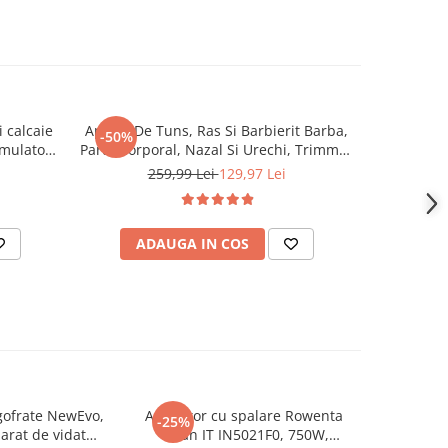
i calcaie
Aparat De Tuns, Ras Si Barbierit Barba,
Periuta e
-50%
-40%
umulator
Parul Corporal, Nazal Si Urechi, Trimmer
WhySmile C
/min, 6
Sprancene, Perciuni, NewEvo®
moduri 
259,99 Lei
129,97 Lei
Accesorii
SilkTouch Electric, 4 Pieptani,
periere, 
oarta,
Reincarcabil, Rezistent La Apa, Afisaj
Digital LED, Negru
ADAUGA IN COS
AD
gofrate NewEvo,
Aspirator cu spalare Rowenta
Fier de c
-25%
-24%
arat de vidat
Clean IT IN5021F0, 750W,
Steam FV28