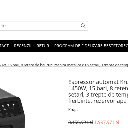
TACT
RECENZII
RETUR
PROGRAM DE FIDELIZARE BESTSTORE
 15 bari, 8 retete de bauturi, rasnita metalica cu 5 setari, 3 trepte de tem
Espressor automat Kr
1450W, 15 bari, 8 retet
setari, 3 trepte de te
fierbinte, rezervor apa
Krups
3.156,99 Lei
1.997,97 Lei