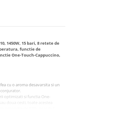
, 1450W, 15 bari, 8 retete de
mperatura, functie de
 functie One-Touch-Cappuccino,
fea cu o aroma desavarsita si un
nconjurator.
 optimizati si functia One-
sau doua cesti, toate acestea
t in proportie de 62%, aparatul