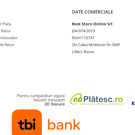
e cu o simpla atingere datorita
DATE COMERCIALE
para pana la 2 bauturi in
 Plata
Best Store Online Srl
e Retur
J04/974/2019
are a bauturilor tale: ajusteaza
Produselor
RO41116747
spresso si memoreaza pana la 2
de Retur
Str.Calea Moldovei Nr.306F
Lilieci, Bacau