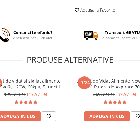
Adauga la Favorite
Comanzi telefonic?
Transport GRATU
Apeleaza-ne! Click aici.
la comenzi peste 200
PRODUSE ALTERNATIVE
at de vidat si sigilat alimente
Aparat de Vidat Alimente Ne
%
-35%
vo®, 120W, 60kpa, 5 functii
135W, Putere de Aspirare 70
e umed/uscata/soft, panou de
Vacuum si Sigilare Automata 
199,99 Lei
119,97 Lei
369,99 Lei
239,97 Lei
a tactil, 30 cm bara de lipire,
Functie Sous-Vide, Cutter Integ
Incorporat, Functie de Sigilare si
Folie Inclus
Vidare Automata, G
ADAUGA IN COS
ADAUGA IN COS