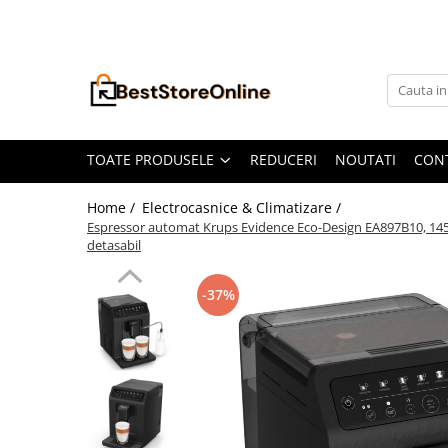
Toate Produsele
Accesorii aparate climatizare
Accesorii console gaming
Accesorii si Piese Aspiratoare
TOATE PRODUSELE
REDUCERI
NOUTATI
CON
Aspiratoare Universale
Home /
Electrocasnice & Climatizare /
Dyson
Espressor automat Krups Evidence Eco-Design EA897B10, 1450W,
detasabil
iRobot Roomba
Karcher Parkside
-37%
Philips
Tefal Rowenta X-Force Flex
Xiaomi Roborock
Aspiratoare
Auto Moto