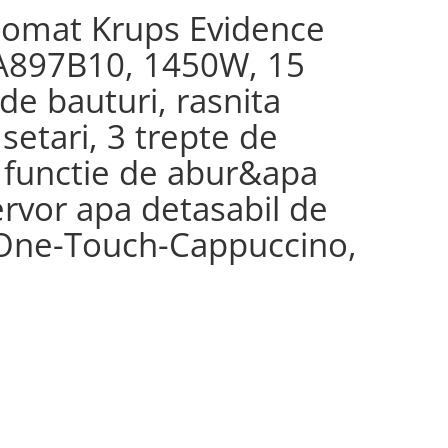
tomat Krups Evidence
A897B10, 1450W, 15
 de bauturi, rasnita
setari, 3 trepte de
 functie de abur&apa
ervor apa detasabil de
e One-Touch-Cappuccino,