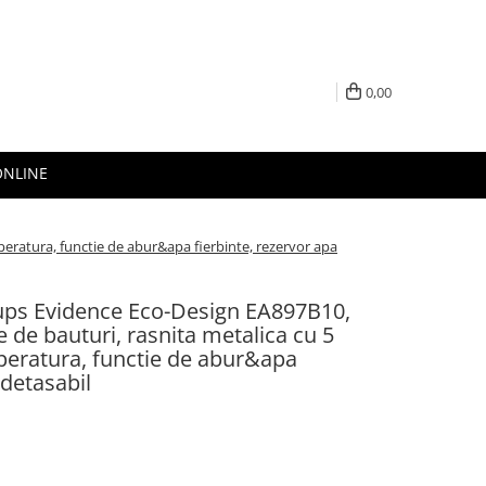
0,00
ONLINE
peratura, functie de abur&apa fierbinte, rezervor apa
ups Evidence Eco-Design EA897B10,
e de bauturi, rasnita metalica cu 5
mperatura, functie de abur&apa
 detasabil