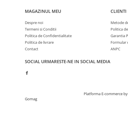
Sistem One -Touch Cappuccino
Prepara cappuccino si latte macchiato perfect
MAGAZINUL MEU
CLIENTI
tehnologiei Milk Advanced. Aceasta poate pre
acelasi timp.
Despre noi
Metode de
Termeni si Conditii
Politica d
Personalizeaza-ti bauturile
Espressorul ofera multe optiuni de personaliz
Politica de Confidentialitate
Garantia 
taria, cantitatea, adauga un extra shot de e
Politica de livrare
Formular 
retete favorite.
Contact
ANPC
SOCIAL
URMARESTE-NE IN SOCIAL MEDIA
Creat cu ❤ și cu 🧠 de TrifanDan.ro
Platforma E-commerce by
Gomag