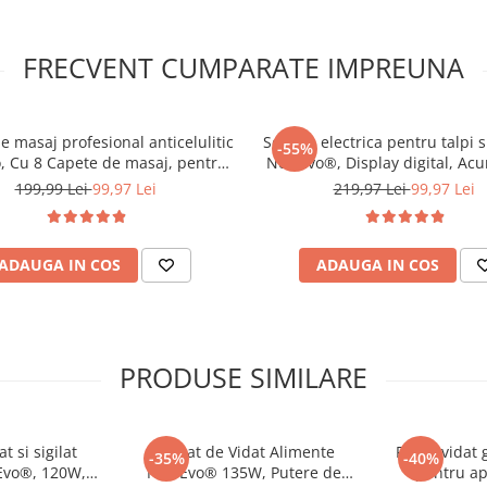
FRECVENT CUMPARATE IMPREUNA
e masaj profesional anticelulitic
Set Pila electrica pentru talpi s
-55%
 Cu 8 Capete de masaj, pentru
NewEvo®, Display digital, Ac
e, Relaxare si Slabit, Incalzire cu
1200 mAh, 2 viteze, 2400 rot
199,99 Lei
99,97 Lei
219,97 Lei
99,97 Lei
arosu, Putere 28W, Alb/Negru
Capete incluse, LED lanterna, 
incluse, Indepartare piele m
Indeparta
ADAUGA IN COS
ADAUGA IN COS
putin plastic, aroma perfecta
PRODUSE SIMILARE
automat ce combina aroma
design prietenos cu mediul
impact redus asupra mediului
tic reciclat in proportie de
t si sigilat
Aparat de Vidat Alimente
Pungi vidat 
misiile de CO2 si resursele
-35%
-40%
Evo®, 120W,
NewEvo® 135W, Putere de
pentru ap
ciclabil in proportie de pana la