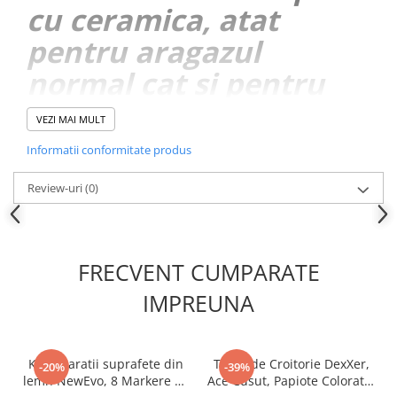
cu ceramica, atat
pentru aragazul
normal cat si pentru
cel vitroceramic si
VEZI MAI MULT
electric, Dimensiune
Informatii conformitate produs
tigaie 26 cm,
Review-uri
(0)
Dimensiune clatita 7.5
cm, Negru
FRECVENT CUMPARATE
IMPREUNA
PECIFICAȚII
Material:
oțel cu acoperiT CU CERAMICA
Diametru tigaie:
26 cm
Kit reparatii suprafete din
Trusa de Croitorie DexXer,
-20%
Adâncime tigaie:
0,7 cm
-39%
lemn NewEvo, 8 Markere cu
Ace Cusut, Papiote Colorate,
Lungime totala cu maner:
47 cm