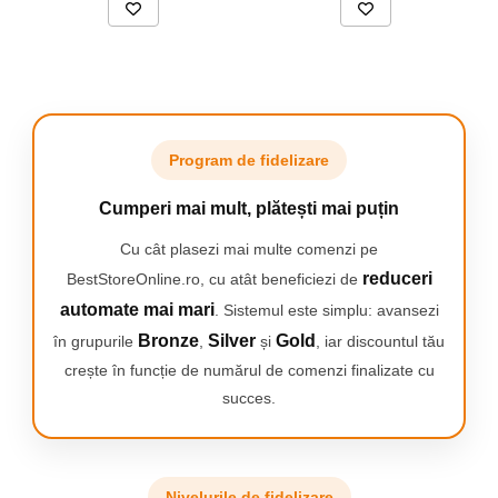
Roțile special gofrate vă vor ajuta să pregătiți
clătite perfect în formă și să împiedicați să se
reverse peste tot în tigaie.
O tigaie pentru clatite este un accesoriu esential in fiecare
bucatarie! Datorită acestuia, puteți prăji rapid mâncărurile
preferate. Clătitele și clătitele tale vor fi întotdeauna perfect
uniforme. Acoperirea antiaderență înseamnă că puteți folosi
Program de fidelizare
până la 80% mai puțină grăsime pentru coacere! Datorită acestui
lucru, veți pregăti feluri de mâncare nu numai rapid, ci și sănătos.
Cumperi mai mult, plătești mai puțin
Creați rețete noi sau gătiți ceea ce vă place mai mult.
Cu cât plasezi mai multe comenzi pe
reduceri
BestStoreOnline.ro, cu atât beneficiezi de
automate mai mari
. Sistemul este simplu: avansezi
Bronze
Silver
Gold
în grupurile
,
și
, iar discountul tău
crește în funcție de numărul de comenzi finalizate cu
succes.
Nivelurile de fidelizare