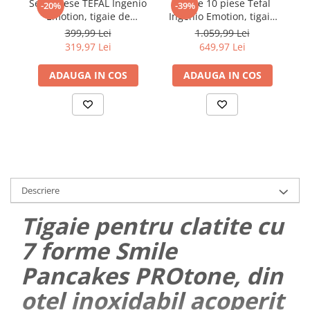
Set 4 piese TEFAL Ingenio
Set de 10 piese Tefal
-20%
-39%
Emotion, tigaie de
Ingenio Emotion, tigaie
22/24/28 cm, maner
22/26 cm, cratita 24 cm,
399,99 Lei
1.059,99 Lei
detasabil, invelis
craticioare 16/20 cm,
an
319,97 Lei
649,97 Lei
antiaderent, Thermo-
capac ermetic 16/20 cm,
Signal, inductie, argintiu
2 manere detasabile,
ADAUGA IN COS
ADAUGA IN COS
capac sticla 24 cm
Descriere
Tigaie pentru clatite cu
7 forme Smile
Pancakes PROtone, din
otel inoxidabil acoperit