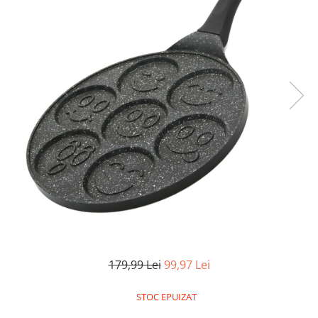
Pistoale de lipit
Perii de par electrice
Termometre bucatarie
Uscatoare de par
Tigai si Seturi
Unelte si aparate de masura
Uscatoare Rufe
Veioze si Lampi
Vopsele si Pigmenti
179,99 Lei
99,97 Lei
STOC EPUIZAT