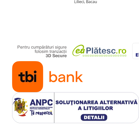
pentru lucrul în condiții dificile
Lilieci, Bacau
plet mobil care este gata să