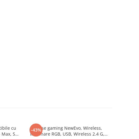
ibile cu
Mouse gaming NewEvo, Wireless,
Mouse
-43%
-50%
6 Max, S6
Iluminare RGB, USB, Wireless 2.4 G,
protectie