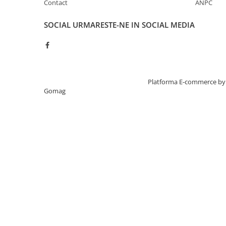
Protecție IP54:
rezistență ridicată la praf și apă – ideal 
Contact
ANPC
de exterior, cum ar fi un șantier.
Alimentare:
2 baterii AAA de 1,5 V – un dispozitiv com
SOCIAL
URMARESTE-NE IN SOCIAL MEDIA
funcționeze imediat după introducerea bateriilor.
Creat cu ❤ și cu 🧠 de TrifanDan.ro
Platforma E-commerce by
Gomag