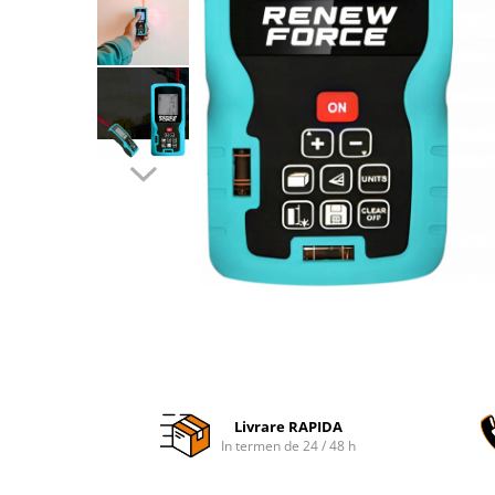
Accesorii auto interioare
Aspiratoare Auto
Produse Cosmetica Auto
Scule auto
Casa, Gradina & Bricolaj
Accesorii mese si scaune
Accesorii prize si intrerupatoare
Becuri
Clesti si Patenti
Corpuri de iluminat interior
Covorase Baie
Dulapuri Textile
Echipamente protectia muncii
Livrare RAPIDA
Folii si pungi alimentare
In termen de 24 / 48 h
Frapiere si Clesti Gheata