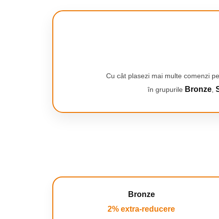
Smartwatch-uri
treceți la un telemetru cu laser 
PC, Periferice & Software
diferența!
Dispozitive Spionaj
Hub-uri
Mini Imprimante
Organizatorare Cabluri
Cu cât plasezi mai multe comenzi pe
Periferice
Bronze
S
în grupurile
,
Mouse
Mousepad
Tastaturi
Unitati optice externe
Rack Hard-disk
Sport & Travel
Antifurt bicicleta
Bronze
Aparate vibromasaj
2% extra-reducere
Articole voiaj