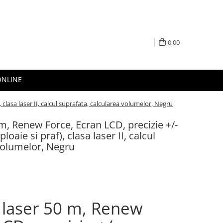
0,00
ONLINE
clasa laser II, calcul suprafata, calcularea volumelor, Negru
m, Renew Force, Ecran LCD, precizie +/-
oaie si praf), clasa laser II, calcul
volumelor, Negru
 laser 50 m, Renew