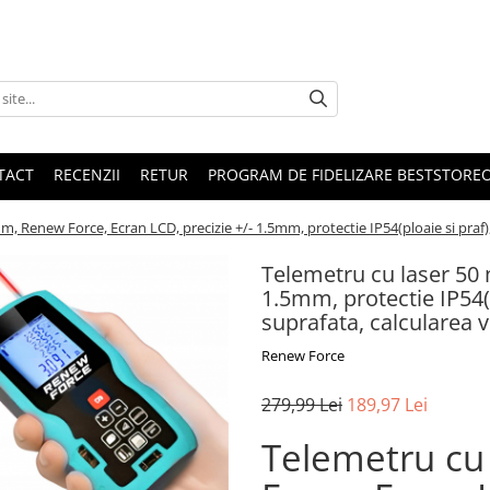
TACT
RECENZII
RETUR
PROGRAM DE FIDELIZARE BESTSTORE
m, Renew Force, Ecran LCD, precizie +/- 1.5mm, protectie IP54(ploaie si praf), 
Telemetru cu laser 50 
1.5mm, protectie IP54(pl
suprafata, calcularea 
Renew Force
279,99 Lei
189,97 Lei
Telemetru cu