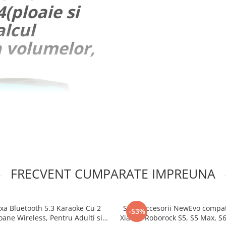
(ploaie si
alcul
a volumelor,
FRECVENT CUMPARATE IMPREUNA
xa Bluetooth 5.3 Karaoke Cu 2
Set 9 accesorii NewEvo compat
-53%
oane Wireless, Pentru Adulti si
Xiaomi Roborock S5, S5 Max, S