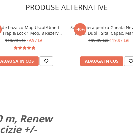
PRODUSE ALTERNATIVE
a de baza cu Mop Uscat/Umed
Set Frapiera pentru Gheata Ne
%
-40%
r Trap & Lock 1 Mop, 8 Rezerve
Pereti Dubli, Sita, Capac, Man
uscate + 3 Rezerve lavete umede
Cleste, INOX, 1.3L, 20x14.5cm, 
119,99 Lei
79,97 Lei
199,99 Lei
119,97 Lei
ADAUGA IN COS
ADAUGA IN COS
50 m, Renew
izie +/-