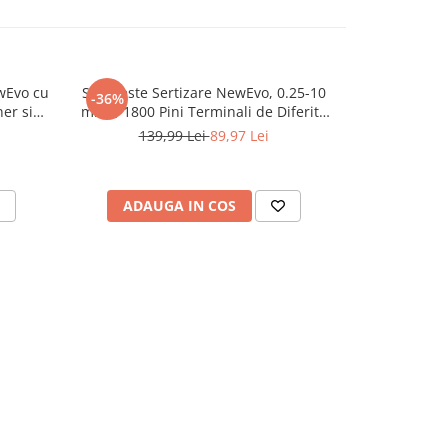
wEvo cu
Set Cleste Sertizare NewEvo, 0.25-10
Trusa de b
-36%
-33%
er si
mm2, 1800 Pini Terminali de Diferite
Swiffer Trap
Argintiu
Dimensiuni, Galben
lavete us
139,99 Lei
89,97 Lei
119
ADAUGA IN COS
ADAU