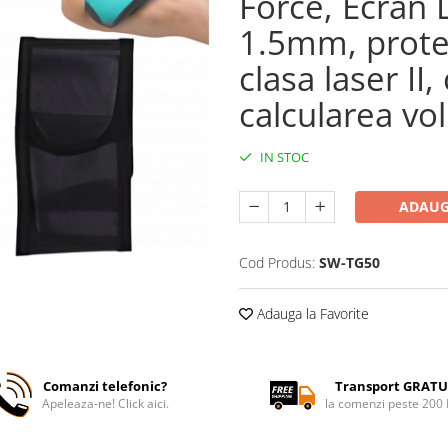
Force, Ecran L
1.5mm, protec
clasa laser II,
calcularea vo
IN STOC
ADAUG
Cod Produs:
SW-TG50
Adauga la Favorite
Comanzi telefonic?
Transport GRATU
Apeleaza-ne! Click aici.
la comenzi peste 200