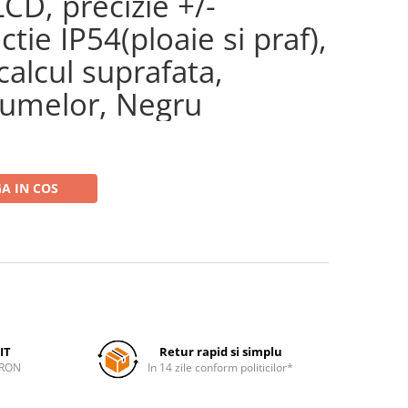
CD, precizie +/-
tie IP54(ploaie si praf),
 calcul suprafata,
lumelor, Negru
A IN COS
IT
Retur rapid si simplu
 RON
In 14 zile conform politicilor*