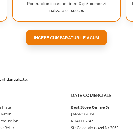
Pentru clienții care au între 3 și 5 comenzi
finalizate cu succes.
INCEPE CUMPARATURILE ACUM
 atât pentru proiecte mai mici,
 înaltă precizie.
onfidențialitate
.
deal pentru diferite standarde.
cu vizibilitate ridicată.
 suprafeței, măsurarea
DATE COMERCIALE
ezultatelor –
 Plata
Best Store Online Srl
lizibil chiar și în condiții de
e Retur
J04/974/2019
.
Produselor
RO41116747
rători recente - reveniți cu
de Retur
Str.Calea Moldovei Nr.306F
epetați.