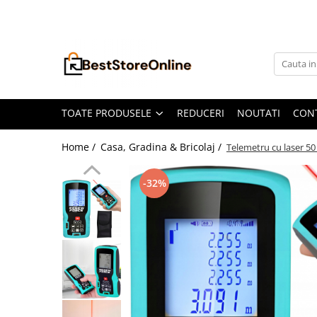
Toate Produsele
Accesorii aparate climatizare
Accesorii console gaming
Accesorii si Piese Aspiratoare
TOATE PRODUSELE
REDUCERI
NOUTATI
CON
Aspiratoare Universale
Home /
Casa, Gradina & Bricolaj /
Telemetru cu laser 50 
Dyson
iRobot Roomba
-32%
Karcher Parkside
Philips
Tefal Rowenta X-Force Flex
Xiaomi Roborock
Aspiratoare
Auto Moto