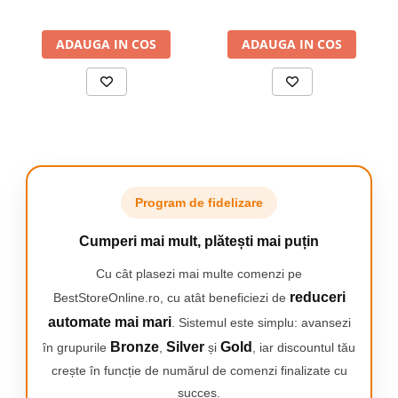
suprafata, calcularea
Camping
volumelor, Negru
ADAUGA IN COS
ADAUGA IN COS
Centuri de Slabit
Componente si Piese Biciclete
Huse protectie biciclete
Lumini bicicleta
Rucsacuri
TV, Audio-Video & Foto
Program de fidelizare
Accesorii foto & video
Binocluri
UTILIZAREA EFICIENTĂ A
Cumperi mai mult, plătești mai puțin
Boxe Portabile
SPAȚIULUI
Cu cât plasezi mai multe comenzi pe
Casti Wireless
Organizatorul nostru este perfect pentru a
reduceri
BestStoreOnline.ro, cu atât beneficiezi de
Dispozitive Spionaj
depozita o varietate de
articole, de la jucării
automate mai mari
. Sistemul este simplu: avansezi
pentru copii
la articole de papetărie sau produse
Videoproiectoare
Bronze
Silver
Gold
în grupurile
,
și
, iar discountul tău
cosmetice. Versatilitatea sa o face perfectă pentru
crește în funcție de numărul de comenzi finalizate cu
orice cameră din casă.
succes.