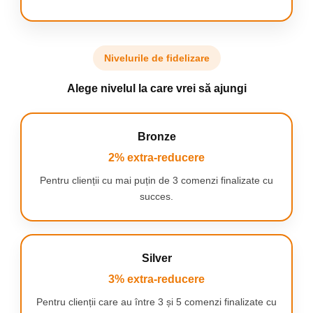
PÂNĂ LA 4 TIPURI DIFERITE
Când cumpărați setul nostru, primiți
până la 4
dimensiuni diferite de containere:
7,5x7,5x5cm
Nivelurile de fidelizare
15x7,5x5cm
23x7,5x5cm
Alege nivelul la care vrei să ajungi
23x15x5cm
Această varietate vă va permite să vă organizați
spațiul sertarului în felul dumneavoastră!
Bronze
2% extra-reducere
Pentru clienții cu mai puțin de 3 comenzi finalizate cu
succes.
Silver
3% extra-reducere
Pentru clienții care au între 3 și 5 comenzi finalizate cu