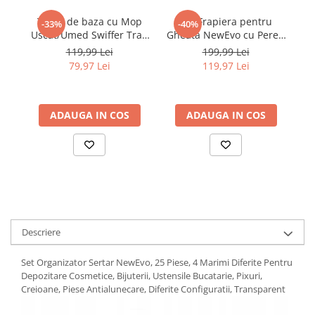
abur
Trusa de baza cu Mop
Set Frapiera pentru
T
-33%
-40%
Generatoare Ozon
Uscat/Umed Swiffer Trap
Gheata NewEvo cu Pereti
Us
& Lock 1 Mop, 8 Rezerve
Dubli, Sita, Capac, Maner
&
119,99 Lei
199,99 Lei
Prajitoare de paine
lavete uscate + 3 Rezerve
si Cleste, INOX, 1.3L,
la
79,97 Lei
119,97 Lei
lavete umede, Fresh
20x14.5cm, Argintiu
Sandwich-maker
Ghiozdane si genti
ADAUGA IN COS
ADAUGA IN COS
Ingrijire personala & Cosmetice
Periute de dinti electrice
Accesorii Periute de Dinti Electrice
Accesorii aparate de ras clasice
Accesorii aparate de ras electrice
Aparate cosmetice
Descriere
Aparate de ras si tuns
Set Organizator Sertar NewEvo, 25 Piese, 4 Marimi Diferite Pentru
Aparate masaj
Depozitare Cosmetice, Bijuterii, Ustensile Bucatarie, Pixuri,
Aparate pentru manichiura
Creioane, Piese Antialunecare, Diferite Configuratii, Transparent
pedichiura