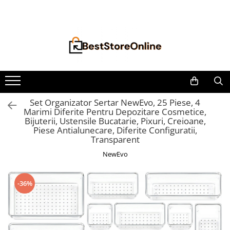
Toate Produsele
Accesorii aparate climatizare
Accesorii console gaming
Accesorii si Piese Aspiratoare
Aspiratoare Universale
Set Organizator Sertar NewEvo, 25 Piese, 4
Marimi Diferite Pentru Depozitare Cosmetice,
Dyson
Bijuterii, Ustensile Bucatarie, Pixuri, Creioane,
iRobot Roomba
Piese Antialunecare, Diferite Configuratii,
Transparent
Karcher Parkside
NewEvo
Philips
Tefal Rowenta X-Force Flex
-36%
Xiaomi Roborock
Aspiratoare
Auto Moto