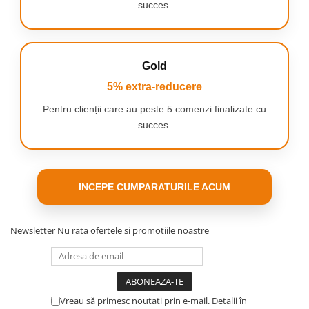
succes.
Gold
5% extra-reducere
Pentru clienții care au peste 5 comenzi finalizate cu
ADAPTARE LA FIECARE SERTAR
succes.
Natura modulară a setului vă permite să
combinați liber containere individuale
.
Indiferent dacă aveți sertare mai înguste sau mai
largi, puteți regla liber aranjamentul acestora
INCEPE CUMPARATURILE ACUM
pentru a găzdui cât mai multe lucruri.
DESIGN CLASIC
Newsletter
Nu rata ofertele si promotiile noastre
Containerele au o formă îngrijită și spațioasă, iar
transparența lor le face să se potrivească
neobservat în orice interior.
DURABILITATE MARE
Vreau să primesc noutati prin e-mail. Detalii în
Organizatorii sunt fabricați din
plastic solid
pentru