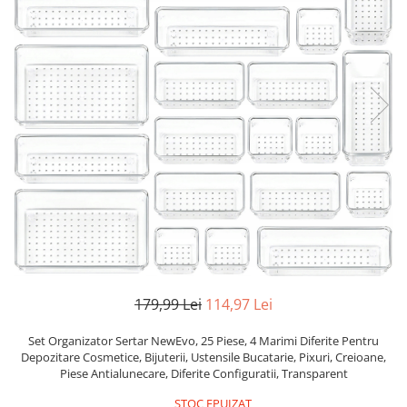
Accesorii auto interioare
Aspiratoare Auto
Produse Cosmetica Auto
Scule auto
Casa, Gradina & Bricolaj
Accesorii mese si scaune
Accesorii prize si intrerupatoare
Becuri
Clesti si Patenti
Corpuri de iluminat interior
Covorase Baie
179,99 Lei
114,97 Lei
Dulapuri Textile
Echipamente protectia muncii
Set Organizator Sertar NewEvo, 25 Piese, 4 Marimi Diferite Pentru
Depozitare Cosmetice, Bijuterii, Ustensile Bucatarie, Pixuri, Creioane,
Folii si pungi alimentare
Piese Antialunecare, Diferite Configuratii, Transparent
Frapiere si Clesti Gheata
STOC EPUIZAT