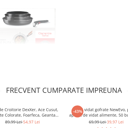
FRECVENT CUMPARATE IMPREUNA
de Croitorie DexXer, Ace Cusut,
Pungi vidat gofrate NewEvo,
-43%
te Colorate, Foarfeca, Geanta
aparat de vidat alimente, 50 bu
 poti trece de la o tigaie la alta
sport si Accesorii, 226 Piese
cm x 25 cm, reutilizabile, rezi
89,99 Lei
54,97 Lei
69,99 Lei
39,97 Lei
sous vide, lavabile in masina d
area ramasa in frigider. De altfel,