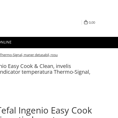
0,00
ONLINE
 Thermo-Signal, maner detasabil, rosu
nio Easy Cook & Clean, invelis
 indicator temperatura Thermo-Signal,
Tefal Ingenio Easy Cook