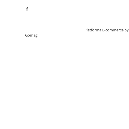
Creat cu ❤ și cu 🧠 de TrifanDan.ro
Platforma E-commerce by
Maner detasabil
Gomag
Acesta beneficiaza
avansate, precum:
puncte, poate sup
kg si vine cu o ga
performante de l
Invelis antiader
In cadrul angajam
standardele de si