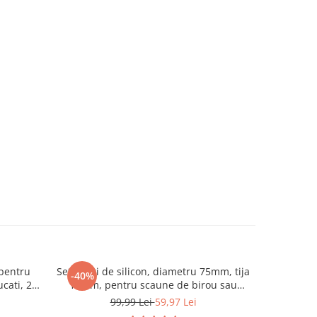
 pentru
Set 5 roti de silicon, diametru 75mm, tija
Aparat 
-40%
-40%
cati, 20
11mm, pentru scaune de birou sau
NewEvo®, 1
stente,
scaune de gaming, Negru
umed/usc
99,99 Lei
59,97 Lei
1
e spalat,
tactil, 