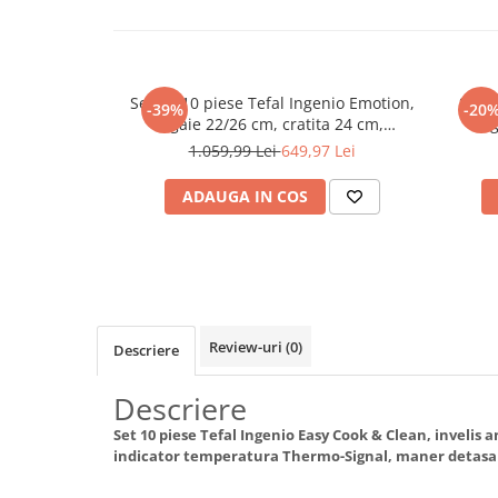
Maturi, mopuri si galeti
Organizare si depozitare
Pistoale de lipit
Set de 10 piese Tefal Ingenio Emotion,
Set 4
-39%
-20
Termometre bucatarie
tigaie 22/26 cm, cratita 24 cm,
ti
craticioare 16/20 cm, capac ermetic
detasab
1.059,99 Lei
649,97 Lei
Tigai si Seturi
16/20 cm, 2 manere detasabile, capac
sticla 24 cm
Unelte si aparate de masura
ADAUGA IN COS
Uscatoare Rufe
Veioze si Lampi
Vopsele si Pigmenti
Console, Jocuri & Accesorii
Review-uri
(0)
Descriere
Electrocasnice & Climatizare
Aparate de vidat
Descriere
Aspiratoare
Set 10 piese Tefal Ingenio Easy Cook & Clean, invelis
indicator temperatura Thermo-Signal, maner detasab
Blendere & Tocatoare
Fiare, statii & aparate de calcat cu