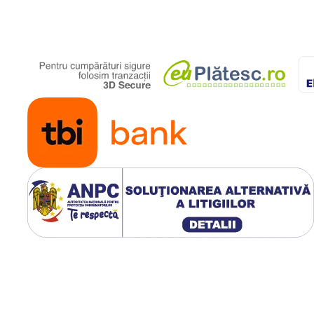
 rezistent
 de o varietate de caracteristici
 sistem de siguranta in 3
orta o greutate de pana la 10
rantia de 10 ani pentru
unga durata.
ent 100% sigur
entului nostru fata de
guranta fara compromisuri,