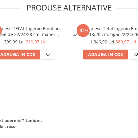
PRODUSE ALTERNATIVE
 piese TEFAL Ingenio Emotion,
Set 20 piese Tefal Ingenio Em
%
-34%
gaie de 22/24/28 cm, maner
oale 16/18/20 cm, tigai 22/24/2
il, invelis antiaderent, Thermo-
wok 26 cm, 2 manere, 2 ustens
399,99 Lei
319,97 Lei
1.346,99 Lei
889,97 Lei
Signal, inductie, argintiu
capace ermetice 16/18/20 cm,
sticla 24 cm, 4 protectii, inducti
ADAUGA IN COS
ADAUGA IN COS
argintiu
 antiaderent Titanium,
il, rosu