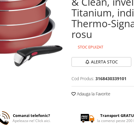
& Clean, inve
Titanium, ind
Thermo-Signal
rosu
STOC EPUIZAT
ALERTA STOC
Cod Produs:
3168430339101
Adauga la Favorite
Comanzi telefonic?
Transport GRATU
Apeleaza-ne! Click aici.
la comenzi peste 200