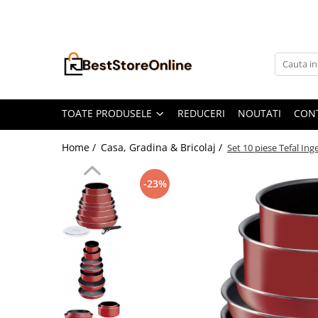
Toate Produsele
Accesorii aparate climatizare
Accesorii console gaming
Accesorii si Piese Aspiratoare
TOATE PRODUSELE
REDUCERI
NOUTATI
CON
Aspiratoare Universale
Home /
Casa, Gradina & Bricolaj /
Set 10 piese Tefal In
Dyson
iRobot Roomba
-23%
Karcher Parkside
Philips
Tefal Rowenta X-Force Flex
Xiaomi Roborock
Aspiratoare
Auto Moto