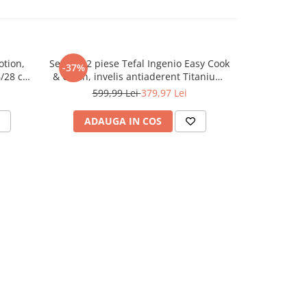
otion,
Set de 12 piese Tefal Ingenio Easy Cook
-37%
6/28 cm,
& Clean, invelis antiaderent Titanium,
ile, 3
indicator temperatura Thermo-Signal,
599,99 Lei
379,97 Lei
 capac
maner detasabil, rosu
e, inox,
ADAUGA IN COS