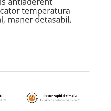
lis antiaderent
icator temperatura
, maner detasabil,
IT
Retur rapid si simplu
 RON
In 14 zile conform politicilor*