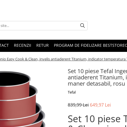
TACT
RECENZII
RETUR
PROGRAM DE FIDELIZARE BESTSTORE
genio Easy Cook & Clean, invelis antiaderent Titanium, indicator temperatura
Set 10 piese Tefal Inge
antiaderent Titanium,
maner detasabil, rosu
Tefal
839,99 Lei
649,97 Lei
Set 10 piese 