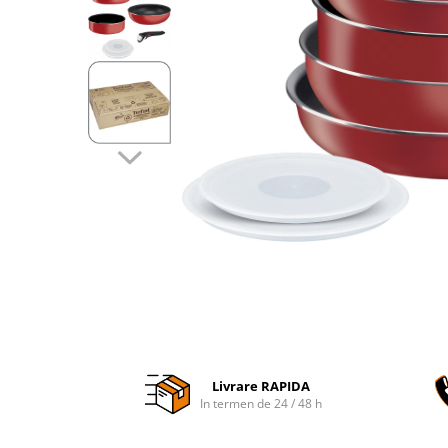
Accesorii auto interioare
Aspiratoare Auto
Produse Cosmetica Auto
Scule auto
Casa, Gradina & Bricolaj
Accesorii mese si scaune
Accesorii prize si intrerupatoare
Becuri
Clesti si Patenti
Corpuri de iluminat interior
Covorase Baie
Dulapuri Textile
Echipamente protectia muncii
Livrare RAPIDA
Folii si pungi alimentare
In termen de 24 / 48 h
Frapiere si Clesti Gheata