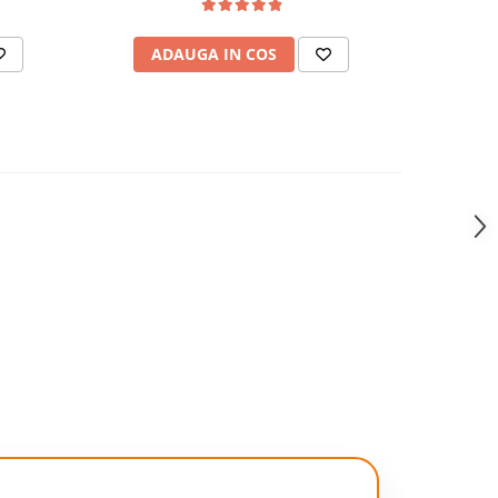
Incorporat
ADAUGA IN COS
AD