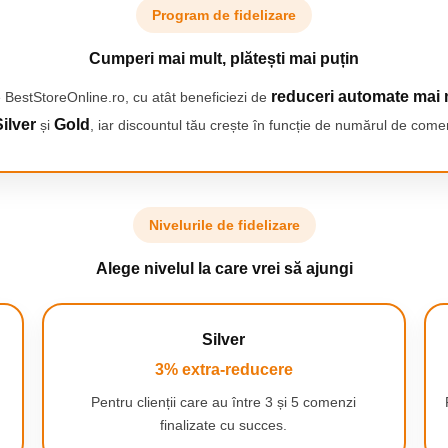
Program de fidelizare
Cumperi mai mult, plătești mai puțin
reduceri automate mai 
 BestStoreOnline.ro, cu atât beneficiezi de
ilver
Gold
și
, iar discountul tău crește în funcție de numărul de comen
Nivelurile de fidelizare
temului cu manerului detasabil,
tiul fiind eficientizat la maxim!
Alege nivelul la care vrei să ajungi
e, suporta o greutate de pana la
Silver
torita invelisului antiaderent
.
3% extra-reducere
0% usor de curatat
Pentru clienții care au între 3 și 5 comenzi
uptor sau poti pastra mancarea
finalizate cu succes.
 trece de la o tigaie la alta cu un