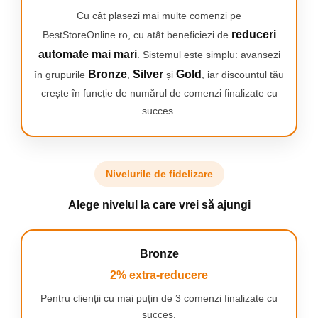
Cu cât plasezi mai multe comenzi pe
reduceri
BestStoreOnline.ro, cu atât beneficiezi de
automate mai mari
. Sistemul este simplu: avansezi
DE CE SĂ ALEGI DULAPUL NOSTRU?
Bronze
Silver
Gold
în grupurile
,
și
, iar discountul tău
⭐
Spațiu generos, organizare inteligentă
– Îți păstrează
crește în funcție de numărul de comenzi finalizate cu
întreaga colecție de încălțăminte și haine ordonată, chiar și
succes.
pentru o familie.
⭐
Pliabil & ușor de transportat
– Ideal pentru studenți, chiriași
sau mutări frecvente. Îl montezi și demontezi rapid, fără efort.
⭐
Ușor, dar extrem de stabil
– Structură solidă care nu se
clatină și suportă utilizarea zilnică fără probleme.
Nivelurile de fidelizare
⭐
Montaj rapid, fără unelte
– Îl asamblezi singur în câteva
minute, datorită sistemului intuitiv de conectare.
Alege nivelul la care vrei să ajungi
⭐
Design modern & versatil
– Se potrivește perfect în dormitor,
dressing sau cameră de oaspeți.
⭐
Protecție eficientă pentru haine
– Husă cu fermoar care
apără conținutul de praf, lumină și murdărie.
Bronze
⭐
Material respirabil
– Permite circulația aerului, prevenind
mirosurile neplăcute și menținând hainele proaspete.
2% extra-reducere
⭐
Utilizare universală
– Perfect pentru casă, subsol, casă de
Pentru clienții cu mai puțin de 3 comenzi finalizate cu
vacanță sau în timpul renovărilor.
⭐
Conectori rezistenți
– Fixare sigură, durabilă, fără riscul de
succes.