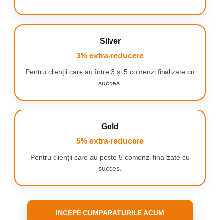
deformare sau crăpare în timp.
⭐
Investiție pe termen lung
– Calitate superioară pentru
utilizare îndelungată, zi de zi.
Silver
3% extra-reducere
Pentru clienții care au între 3 și 5 comenzi finalizate cu
succes.
Gold
5% extra-reducere
Pentru clienții care au peste 5 comenzi finalizate cu
succes.
INCEPE CUMPARATURILE ACUM