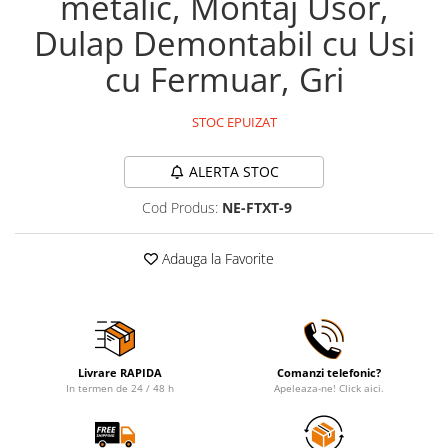
metalic, Montaj Usor,
Dulap Demontabil cu Usi
cu Fermuar, Gri
STOC EPUIZAT
ALERTA STOC
Cod Produs:
NE-FTXT-9
Adauga la Favorite
Livrare RAPIDA
Comanzi telefonic?
In termen de 24 / 48 h
Apeleaza-ne! Click aici.