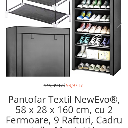
Pistoale de lipit
Perii de par electrice
Termometre bucatarie
Uscatoare de par
Tigai si Seturi
Unelte si aparate de masura
Uscatoare Rufe
Veioze si Lampi
Vopsele si Pigmenti
149,99 Lei
99,97 Lei
Pantofar Textil NewEvo®,
58 x 28 x 160 cm, cu 2
Fermoare, 9 Rafturi, Cadru