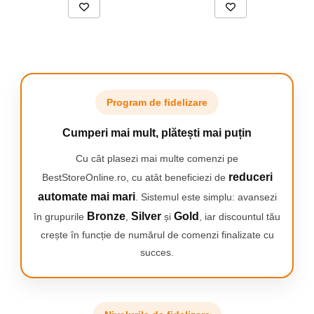
4 dibluri si suruburi de montaj
4 tampoane de cauciuc
Program de fidelizare
Cumperi mai mult, plătești mai puțin
Cu cât plasezi mai multe comenzi pe
reduceri
BestStoreOnline.ro, cu atât beneficiezi de
automate mai mari
. Sistemul este simplu: avansezi
Bronze
Silver
Gold
în grupurile
,
și
, iar discountul tău
crește în funcție de numărul de comenzi finalizate cu
succes.