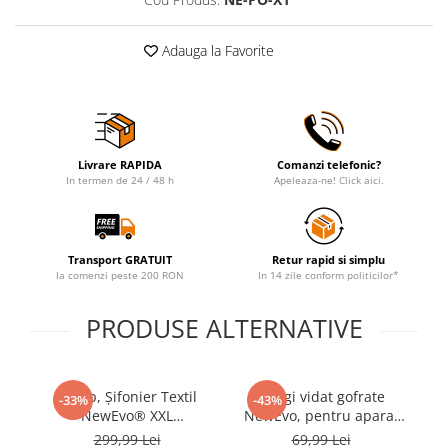
Adauga la Favorite
Livrare RAPIDA
Comanzi telefonic?
In termen de 24 / 48 h
Apeleaza-ne! Click aici.
Transport GRATUIT
Retur rapid si simplu
la comenzi peste 200 RON
In 14 zile conform politicilor*
PRODUSE ALTERNATIVE
Dulap, Șifonier Textil
Pungi vidat gofrate
-33%
-43%
NewEvo® XXL
NewEvo, pentru aparat
165×165×42 cm,
de vidat alimente, 50
11
299,99 Lei
69,99 Lei