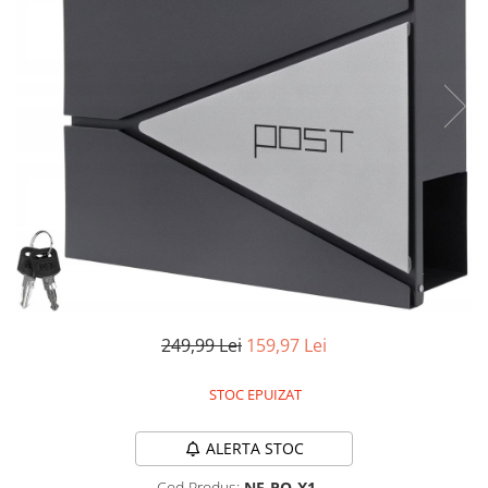
Pistoale de lipit
Perii de par electrice
Termometre bucatarie
Uscatoare de par
Tigai si Seturi
Unelte si aparate de masura
Uscatoare Rufe
Veioze si Lampi
Vopsele si Pigmenti
249,99 Lei
159,97 Lei
STOC EPUIZAT
ALERTA STOC
Cod Produs:
NE-PO-X1