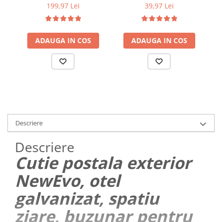
Garderobă Pliabilă cu
bucati, 20 cm x 25 cm,
199,97 Lei
39,97 Lei
Cadru Metalic Ranforsat,
reutilizabile, rezistente,
2 Bare pentru Umerașe,
sous vide, lavabile in
Multiple Rafturi, Husă cu
masina de spalat, fara
Fermoare Duble, Material
ADAUGA IN COS
BPA, transparent
ADAUGA IN COS
Respirabil, Gri
Descriere
Descriere
Cutie postala exterior
NewEvo, otel
galvanizat, spatiu
ziare, buzunar pentru