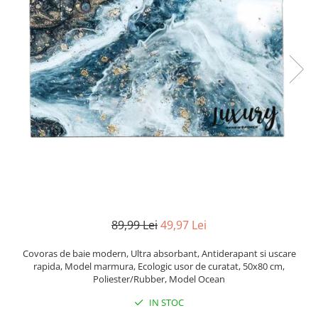
Pistoale de lipit
Perii de par electrice
Termometre bucatarie
Uscatoare de par
Tigai si Seturi
Unelte si aparate de masura
Uscatoare Rufe
Veioze si Lampi
Vopsele si Pigmenti
89,99 Lei
49,97 Lei
Covoras de baie modern, Ultra absorbant, Antiderapant si uscare
rapida, Model marmura, Ecologic usor de curatat, 50x80 cm,
Poliester/Rubber, Model Ocean
IN STOC