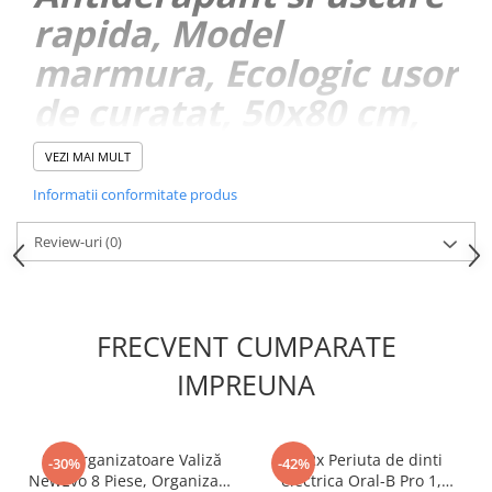
rapida, Model
marmura, Ecologic usor
de curatat, 50x80 cm,
Poliester/Rubber,
VEZI MAI MULT
Model Ocean
Informatii conformitate produs
Review-uri
(0)
FRECVENT CUMPARATE
IMPREUNA
Set Organizatoare Valiză
Set 2x Periuta de dinti
-30%
-42%
NewEvo 8 Piese, Organizare
electrica Oral-B Pro 1,