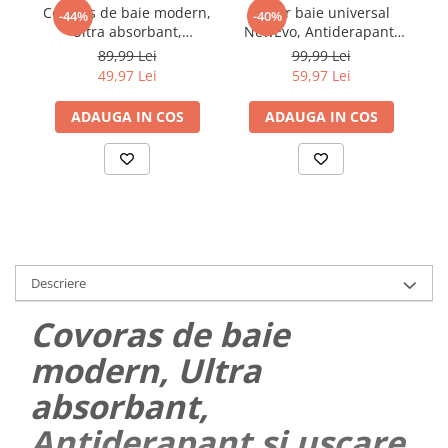
Covoras de baie modern,
Covor baie universal
-44%
-40%
Ultra absorbant,
NewEvo, Antiderapant,
Antiderapant si uscare
Material Absorbant ,
89,99 Lei
99,99 Lei
rapida, Model marmura,
Uscare Rapida, 60 x 40
49,97 Lei
59,97 Lei
Ecologic usor de curatat,
cm, Model Panda
50x80 cm,
ADAUGA IN COS
ADAUGA IN COS
Poliester/Rubber, Navy
Descriere
Covoras de baie
modern, Ultra
absorbant,
Antiderapant si uscare