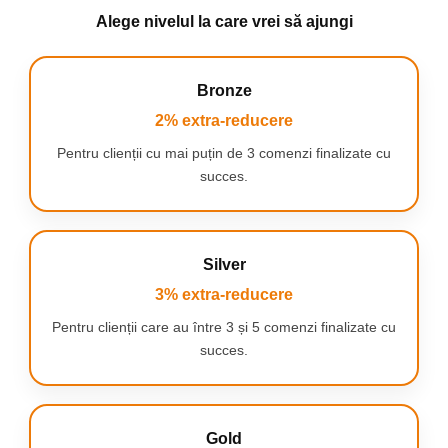
Alege nivelul la care vrei să ajungi
Bronze
2% extra-reducere
Pentru clienții cu mai puțin de 3 comenzi finalizate cu
succes.
Covorașul a fost conceput având în vedere
siguranța dumneavoastră.
Datorită suprafeței
sale antiderapante, oferă o aderență excelentă
Silver
chiar și pe podelele umede,
protejându-vă de
alunecări periculoase.
3% extra-reducere
Este mai mult decât un simplu
Pentru clienții care au între 3 și 5 comenzi finalizate cu
succes.
covoraș - este o adevărată operă
de artă !
Gold