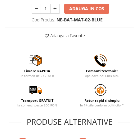
ADAUGA IN COS
Cod Produs:
NE-BAT-MAT-02-BLUE
Adauga la Favorite
Livrare RAPIDA
Comanzi telefonic?
In termen de 24 / 48 h
Apeleaza-ne! Click aici.
Transport GRATUIT
Retur rapid si simplu
la comenzi peste 200 RON
In 14 zile conform politicilor*
PRODUSE ALTERNATIVE