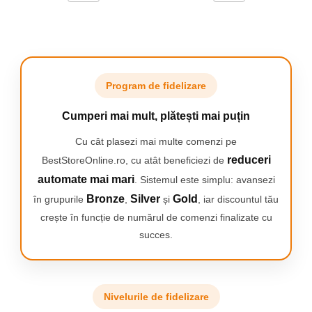
simplu rulați-l corespunzător și spălați-l pe rând.
ABSORBȚIE RAPIDĂ ȘI EFICIENTĂ
Datorită
materialului inovator, covorașul nostru absoarbe
imediat apa, lăsând podeaua uscată și sigură. Nu
trebuie să vă mai faceți griji pentru bălți în baie!
Program de fidelizare
IDEAL PENTRU BAIE
După o baie relaxantă sau un
duș răcoritor, așezați-vă piciorul pe covorașul
Cumperi mai mult, plătești mai puțin
nostru pentru a simți cum apa este absorbită
instantaneu. Uită de apa vărsată pe faianța din
Cu cât plasezi mai multe comenzi pe
baie!
reduceri
BestStoreOnline.ro, cu atât beneficiezi de
automate mai mari
. Sistemul este simplu: avansezi
Bronze
Silver
Gold
în grupurile
,
și
, iar discountul tău
crește în funcție de numărul de comenzi finalizate cu
succes.
Nivelurile de fidelizare