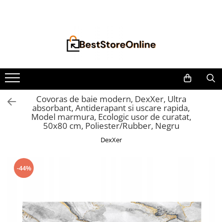
Toate Produsele
Accesorii aparate climatizare
Accesorii console gaming
Accesorii si Piese Aspiratoare
Aspiratoare Universale
Covoras de baie modern, DexXer, Ultra
absorbant, Antiderapant si uscare rapida,
Dyson
Model marmura, Ecologic usor de curatat,
iRobot Roomba
50x80 cm, Poliester/Rubber, Negru
Karcher Parkside
DexXer
Philips
-44%
Tefal Rowenta X-Force Flex
Xiaomi Roborock
Aspiratoare
Auto Moto