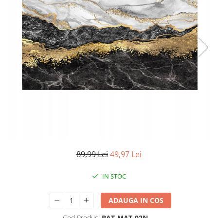
Accesorii auto interioare
Aspiratoare Auto
Produse Cosmetica Auto
Scule auto
Casa, Gradina & Bricolaj
Accesorii mese si scaune
Accesorii prize si intrerupatoare
Becuri
Clesti si Patenti
Corpuri de iluminat interior
Covorase Baie
89,99 Lei
49,97 Lei
Dulapuri Textile
IN STOC
Echipamente protectia muncii
Folii si pungi alimentare
ADAUGA IN COS
Frapiere si Clesti Gheata
Cod Produs:
BAT-MAT-02N