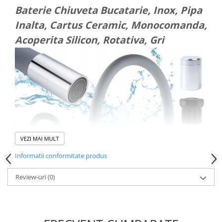
Dispozitive si Accesorii medicale
Baterie Chiuveta Bucatarie, Inox, Pipa
de uz casnic
Inalta, Cartus Ceramic, Monocomanda,
Epilatoare
Acoperita Silicon, Rotativa, Gri
Irigatoare Bucale
Perii de par electrice
Uscatoare de par
Ingrijire tesaturi
Produse Mercerie
Jucarii, Copii & Bebe
Jucarii Creative
VEZI MAI MULT
Lampi de Veghe Copii
Informatii conformitate produs
Seturi Pictura si Desen
Review-uri
(0)
Vehicule si jucarii cu telecomanda
Laptop, Tablete & Telefoane
Genti laptop