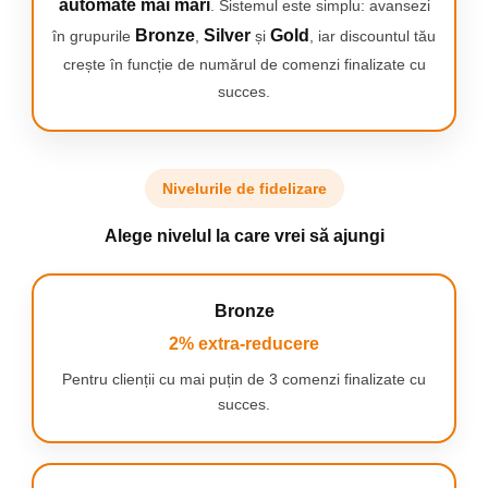
clătirea legumelor sau umplerea oalelor nu a fost niciodată mai
automate mai mari
. Sistemul este simplu: avansezi
ușoară.
Bronze
Silver
Gold
în grupurile
,
și
, iar discountul tău
Datorită butonului cu o singură pârghie, modificarea
crește în funcție de numărul de comenzi finalizate cu
temperaturii și a intensității debitului se face rapid și cu o singură
mână. Aceasta este o soluție convenabilă care facilitează
succes.
semnificativ munca în bucătărie - mai ales atunci când aveți o
singură mână ocupată.
Nivelurile de fidelizare
Alege nivelul la care vrei să ajungi
Bronze
2% extra-reducere
Pentru clienții cu mai puțin de 3 comenzi finalizate cu
succes.