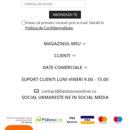
Vreau să primesc noutati prin e-mail. Detalii în
Politica de Confidențialitate
.
SPECIFICAȚII
Înălțime: 54 cm
MAGAZINUL MEU
Culoare: gri argintiu
Tip robinet: monocomandă, verticală
CLIENTI
Cioc de scurgere: rotativ la 360°, silicon
Greutate (cu ambalaj): 2 kg
DATE COMERCIALE
Material: inox+ plastic
Sistem de asamblare rapidă: DA
SUPORT CLIENTI
LUNI-VINERI 9.00 - 15.00
Aerator: DA
Gaură standard de montare: DA
contact@beststoreonline.ro
SETUL INCLUDE
SOCIAL
URMARESTE-NE IN SOCIAL MEDIA
Corpul bateriei
Bază de montare
Furtun flexibil din silicon
Piuliță de fixare
Garnitură de etanșare fixă