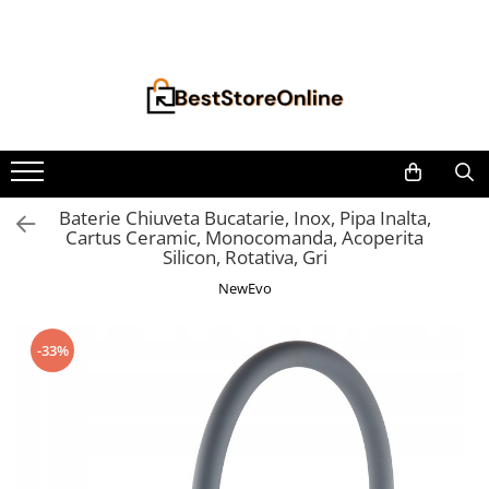
Toate Produsele
Accesorii aparate climatizare
Accesorii console gaming
Accesorii si Piese Aspiratoare
Aspiratoare Universale
Baterie Chiuveta Bucatarie, Inox, Pipa Inalta,
Cartus Ceramic, Monocomanda, Acoperita
Dyson
Silicon, Rotativa, Gri
iRobot Roomba
NewEvo
Karcher Parkside
Philips
-33%
Tefal Rowenta X-Force Flex
Xiaomi Roborock
Aspiratoare
Auto Moto