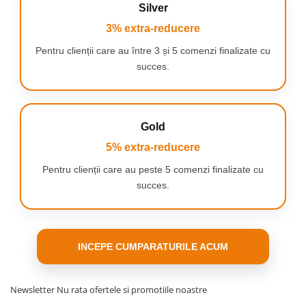
Silver
3% extra-reducere
Pentru clienții care au între 3 și 5 comenzi finalizate cu
Aeratorul
folosit la capătul gurii de scurgere
amestecă apa cu
succes.
aerul, ceea ce reduce consumul de apă cu până la câteva zeci de
procente. Jetul delicat și uniform nu stropește și crește confortul
de utilizare, economisind în același timp resurse.
Gold
5% extra-reducere
Pentru clienții care au peste 5 comenzi finalizate cu
succes.
INCEPE CUMPARATURILE ACUM
Newsletter
Nu rata ofertele si promotiile noastre