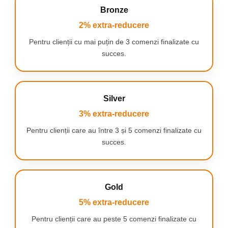
Bronze
2% extra-reducere
Pentru clienții cu mai puțin de 3 comenzi finalizate cu
succes.
Silver
3% extra-reducere
Pentru clienții care au între 3 și 5 comenzi finalizate cu
succes.
ECONOMISEȘTE APA – AI GRIJĂ DE
Gold
MEDIUL ÎNCONJURĂTOR ȘI DE
5% extra-reducere
PORTOFELUL TĂU
Pentru clienții care au peste 5 comenzi finalizate cu
Aeratorul integrat garantează facturi mai mici și un