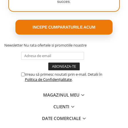
succes.
respect sporit asupra mediului. Reduce consumul
de apă cu până la 50%, menținând în același timp o
presiune optimă. Este o soluție perfectă pentru
familiile și persoanele care doresc să combine
INCEPE CUMPARATURILE ACUM
funcționalitatea cu ecologia. Bateria dovedește că
designul modern poate merge mână în mână cu
Newsletter
Nu rata ofertele si promotiile noastre
economiile.
Vreau să primesc noutati prin e-mail. Detalii în
Politica de Confidențialitate
.
MAGAZINUL MEU
CLIENTI
DATE COMERCIALE