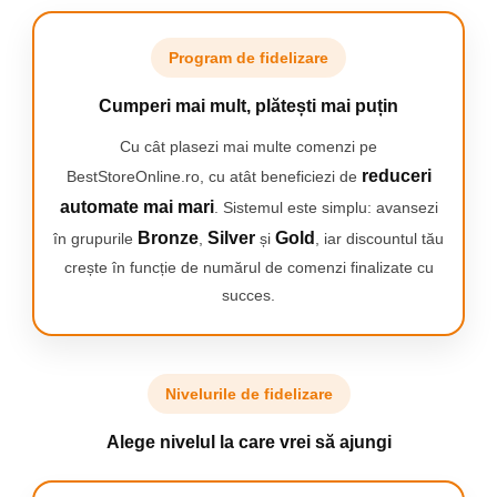
Marcă: NewEvo®
Material: Aluminiu și plastic
Culoare: Negru mat
Program de fidelizare
Cap: 35 mm, înlocuibil
Tip: Robinet de bucătărie rotativ, independent
Cumperi mai mult, plătești mai puțin
Gaură de montare: 35 mm
Rază de acțiune a gurii de scurgere: 26 cm
Cu cât plasezi mai multe comenzi pe
UȘOR DE UTILIZAT ÎN FIECARE ZI
reduceri
BestStoreOnline.ro, cu atât beneficiezi de
automate mai mari
. Sistemul este simplu: avansezi
Utilizarea bateriei NewEvo® este o plăcere pură.
Gura flexibilă permite spălarea convenabilă în orice
Bronze
Silver
Gold
în grupurile
,
și
, iar discountul tău
direcție, iar designul pivotant funcționează bine
crește în funcție de numărul de comenzi finalizate cu
atât în ​​chiuvetele cu una, cât și cu două cuve.
succes.
Maneta cu funcție dublă vă permite să schimbați
tipul de pulverizare cu o singură mișcare - de la un
jet blând la unul mai intens. Aeratorul vă ajută să
Nivelurile de fidelizare
utilizați mai puțină apă fără a sacrifica confortul.
Alege nivelul la care vrei să ajungi