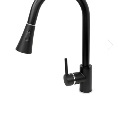
Pistoale de lipit
Perii de par electrice
Termometre bucatarie
Uscatoare de par
Tigai si Seturi
Unelte si aparate de masura
Uscatoare Rufe
Veioze si Lampi
Vopsele si Pigmenti