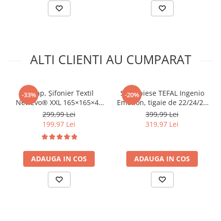
ALTI CLIENTI AU CUMPARAT
Dulap, Șifonier Textil
Set 4 piese TEFAL Ingenio
-33%
-20%
NewEvo® XXL 165×165×42
Emotion, tigaie de 22/24/28
cm, Garderobă Pliabilă cu
cm, maner detasabil, invelis
299,99 Lei
399,99 Lei
Cadru Metalic Ranforsat, 2
antiaderent, Thermo-Signal,
199,97 Lei
319,97 Lei
Bare pentru Umerașe,
inductie, argintiu
Multiple Rafturi, Husă cu
Fermoare Duble, Material
ADAUGA IN COS
Respirabil, Gri
ADAUGA IN COS
SPECIFICAȚII