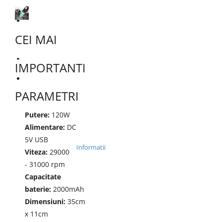
Dispozitive si Accesorii medicale
de uz casnic
Epilatoare
CEI MAI
Irigatoare Bucale
Perii de par electrice
IMPORTANTI
Uscatoare de par
Ingrijire tesaturi
PARAMETRI
Produse Mercerie
Putere:
120W
Jucarii, Copii & Bebe
Alimentare:
DC
Jucarii Creative
5V USB
Informatii
Lampi de Veghe Copii
Viteza:
29000
Seturi Pictura si Desen
- 31000 rpm
Capacitate
Vehicule si jucarii cu telecomanda
baterie:
2000mAh
Laptop, Tablete & Telefoane
Dimensiuni:
35cm
Genti laptop
x 11cm