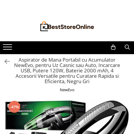
Toate Produsele
Accesorii aparate climatizare
Accesorii console gaming
Accesorii si Piese Aspiratoare
Aspiratoare Universale
Aspirator de Mana Portabil cu Acumulator
NewEvo, pentru Uz Casnic sau Auto, Incarcare
Dyson
USB, Putere 120W, Baterie 2000 mAh, 4
iRobot Roomba
Accesorii Versatile pentru Curatare Rapida si
Eficienta, Negru Gri
Karcher Parkside
NewEvo
Philips
Tefal Rowenta X-Force Flex
-47%
Xiaomi Roborock
Aspiratoare
Auto Moto