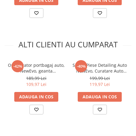
moarta, Indeparta
ADAUGA IN COS
ADAUGA IN COS
ALTI CLIENTI AU CUMPARAT
Organizator portbagaj auto,
Set 23 Piese Detailing Auto
-42%
-40%
NewEvo, geanta
NewEvo, Curatare Auto
multifunctionala, pliabil, 3
Interior si Exterior, Geanta
189,99 Lei
199,99 Lei
compartimente,
Transport si Depozitare
109,97 Lei
119,97 Lei
impermeabil cu manere din
Inclusa, Negru Galben
aluminiu, banda
ADAUGA IN COS
ADAUGA IN COS
reflectorizanta, 60 X 35 X 30
cm, 65L, Negru