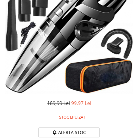
Accesorii auto interioare
Aspiratoare Auto
Produse Cosmetica Auto
Scule auto
Casa, Gradina & Bricolaj
Accesorii mese si scaune
Accesorii prize si intrerupatoare
Becuri
Clesti si Patenti
Corpuri de iluminat interior
Covorase Baie
189,99 Lei
99,97 Lei
Dulapuri Textile
Echipamente protectia muncii
STOC EPUIZAT
Folii si pungi alimentare
ALERTA STOC
Frapiere si Clesti Gheata