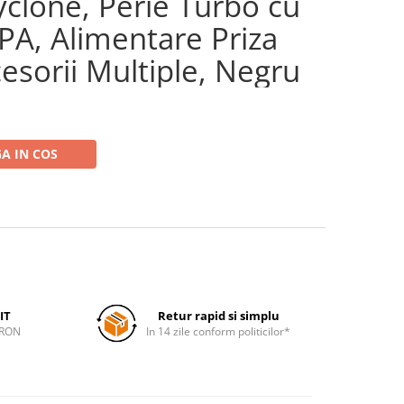
clone, Perie Turbo cu
EPA, Alimentare Priza
esorii Multiple, Negru
A IN COS
IT
Retur rapid si simplu
 RON
In 14 zile conform politicilor*