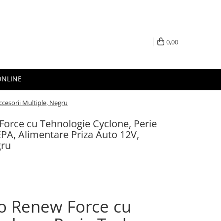
0,00
ONLINE
cesorii Multiple, Negru
Force cu Tehnologie Cyclone, Perie
EPA, Alimentare Priza Auto 12V,
gru
to Renew Force cu