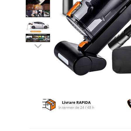
Accesorii auto interioare
Aspiratoare Auto
Produse Cosmetica Auto
Scule auto
Casa, Gradina & Bricolaj
Accesorii mese si scaune
Accesorii prize si intrerupatoare
Becuri
Clesti si Patenti
Corpuri de iluminat interior
Covorase Baie
Dulapuri Textile
Livrare RAPIDA
In termen de 24 / 48 h
Echipamente protectia muncii
Folii si pungi alimentare
Frapiere si Clesti Gheata