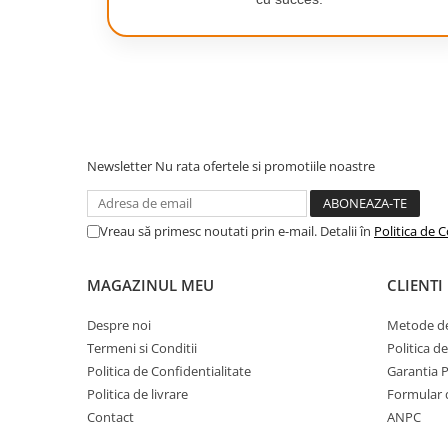
Camping
Centuri de Slabit
Componente si Piese Biciclete
Huse protectie biciclete
Lumini bicicleta
Newsletter
Nu rata ofertele si promotiile noastre
Rucsacuri
TV, Audio-Video & Foto
Accesorii foto & video
Vreau să primesc noutati prin e-mail. Detalii în
Politica de C
Binocluri
MAGAZINUL MEU
CLIENTI
Boxe Portabile
Casti Wireless
Despre noi
Metode de
Termeni si Conditii
Politica d
Dispozitive Spionaj
Politica de Confidentialitate
Garantia 
Videoproiectoare
Politica de livrare
Formular 
Contact
ANPC