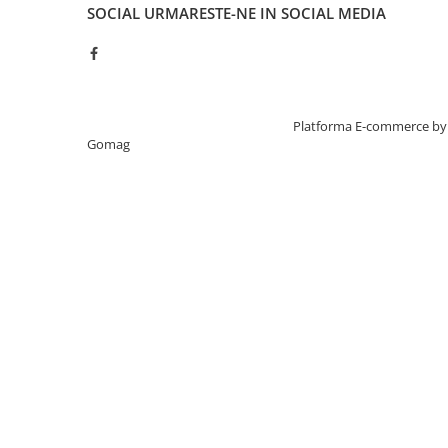
SOCIAL
URMARESTE-NE IN SOCIAL MEDIA
Creat cu ❤ și cu 🧠 de TrifanDan.ro
Platforma E-commerce by
Gomag