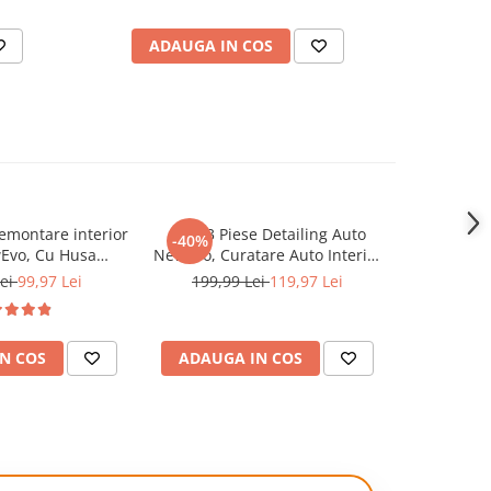
simultan,
LED, panou digital SmartControl, statie
de
ADAUGA IN COS
AD
emontare interior
Set 23 Piese Detailing Auto
Organiza
-40%
-33%
Evo, Cu Husa
NewEvo, Curatare Auto Interior
Renew
obust si durabil,
si Exterior, Geanta Transport si
multifunc
Lei
99,97 Lei
199,99 Lei
119,97 Lei
149,
ara, Rezistent la
Depozitare Inclusa, Negru
compartim
entru usi, bord,
Galben
Capacitate
rie si capitonaje,
cm x
N COS
ADAUGA IN COS
ADAUG
bastru