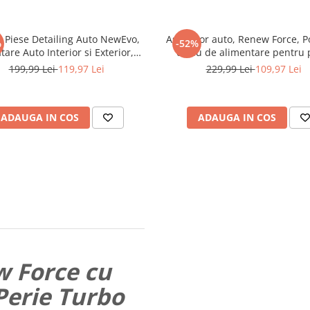
3 Piese Detailing Auto NewEvo,
Aspirator auto, Renew Force, Po
%
-52%
tare Auto Interior si Exterior,
cablu de alimentare pentru 
nta Transport si Depozitare
bricheta, Putere mare 6000 PA
199,99 Lei
119,97 Lei
229,99 Lei
109,97 Lei
Inclusa, Negru Galben
Filtr HEPA, 3 varfuri interschim
39 x 10 x 12 cm, functiona
silentioasa, JY008
ADAUGA IN COS
ADAUGA IN COS
w Force cu
Perie Turbo