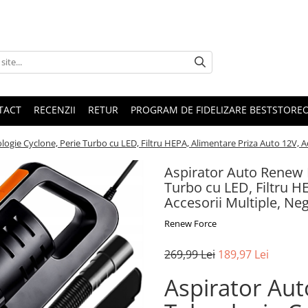
TACT
RECENZII
RETUR
PROGRAM DE FIDELIZARE BESTSTORE
gie Cyclone, Perie Turbo cu LED, Filtru HEPA, Alimentare Priza Auto 12V, Ac
Aspirator Auto Renew 
Turbo cu LED, Filtru H
Accesorii Multiple, Ne
Renew Force
269,99 Lei
189,97 Lei
Aspirator Au