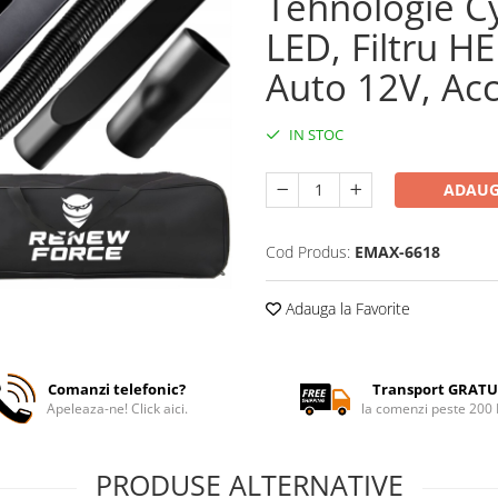
Tehnologie Cy
LED, Filtru H
Auto 12V, Acc
IN STOC
ADAUG
Cod Produs:
EMAX-6618
Adauga la Favorite
Comanzi telefonic?
Transport GRATU
Apeleaza-ne! Click aici.
la comenzi peste 200
PRODUSE ALTERNATIVE