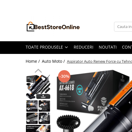
Toate Produsele
Accesorii aparate climatizare
Accesorii console gaming
Accesorii si Piese Aspiratoare
TOATE PRODUSELE
REDUCERI
NOUTATI
CON
Aspiratoare Universale
Home /
Auto Moto /
Aspirator Auto Renew Force cu Tehnolo
Dyson
iRobot Roomba
-30%
Karcher Parkside
Philips
Tefal Rowenta X-Force Flex
Xiaomi Roborock
Aspiratoare
Auto Moto