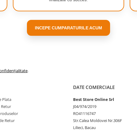
INCEPE CUMPARATURILE ACUM
onfidențialitate
.
DATE COMERCIALE
 Plata
Best Store Online Srl
e Retur
J04/974/2019
Produselor
RO41116747
de Retur
Str.Calea Moldovei Nr.306F
Lilieci, Bacau