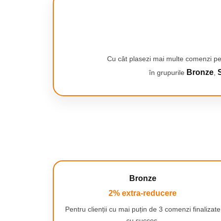
Smartwatch-uri
PC, Periferice & Software
Dispozitive Spionaj
Hub-uri
Mini Imprimante
Cu cât plasezi mai multe comenzi pe
Bronze
S
în grupurile
,
Organizatorare Cabluri
Periferice
Mouse
Mousepad
Tastaturi
Unitati optice externe
Rack Hard-disk
Sport & Travel
Bronze
Antifurt bicicleta
2% extra-reducere
Aparate vibromasaj
Pentru clienții cu mai puțin de 3 comenzi finalizate
Articole voiaj
cu succes.