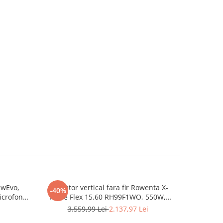
ewEvo,
Aspirator vertical fara fir Rowenta X-
Telemetru
-40%
-32%
icrofon
Force Flex 15.60 RH99F1WO, 550W,
Ecran LCD,
lui CVC
32.4V, autonomie 80 min, filtrare 99.9%,
IP54(ploaie
3.559,99 Lei
2.137,97 Lei
2
Sunet HD,
recipient praf 0.9 L, tub flexibil, perie cu
suprafata,