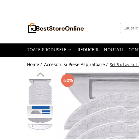
Toate Produsele
Accesorii aparate climatizare
Accesorii console gaming
Accesorii si Piese Aspiratoare
TOATE PRODUSELE
REDUCERI
NOUTATI
CON
Aspiratoare Universale
Home /
Accesorii si Piese Aspiratoare /
Set 8 x Lavete 
Dyson
iRobot Roomba
-50%
Karcher Parkside
Philips
Tefal Rowenta X-Force Flex
Xiaomi Roborock
Aspiratoare
Auto Moto