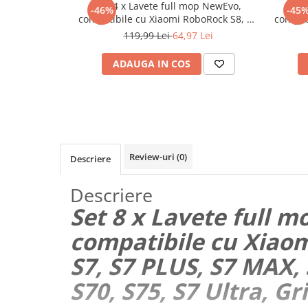
Set 4 x Lavete full mop NewEvo,
Set
-46%
-45
Maturi, mopuri si galeti
compatibile cu Xiaomi RoboRock S8, S8
compat
Plus, Gri
PLUS,
Organizare si depozitare
119,99 Lei
64,97 Lei
Pistoale de lipit
ADAUGA IN COS
Termometre bucatarie
Tigai si Seturi
Unelte si aparate de masura
Uscatoare Rufe
Review-uri
(0)
Descriere
Veioze si Lampi
Vopsele si Pigmenti
Descriere
Console, Jocuri & Accesorii
Set 8 x Lavete full 
Electrocasnice & Climatizare
compatibile cu Xiao
Aparate de vidat
S7, S7 PLUS, S7 MAX,
Aspiratoare
S70, S75, S7 Ultra, Gri
Blendere & Tocatoare
Fiare, statii & aparate de calcat cu