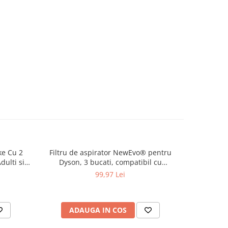
ke Cu 2
Filtru de aspirator NewEvo® pentru
Lampa ci
-43%
dulti si
Dyson, 3 bucati, compatibil cu
Foto, Mak
eri Si
aspiratorul Dyson V10 V11 V15 SV12,
cm lumin
99,97 Lei
3
e Vocale,
Lavabil, Violet
niveluri 
 Crem
inclus + 
ADAUGA IN COS
AD