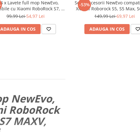
 4 x Lavete full mop NewEvo,
Set 9 accesorii NewEvo compati
%
-53%
ibile cu Xiaomi RoboRock S7, S7
Xiaomi Roborock S5, S5 Max, S
 S7 MAX, S7 MAXV, S70, S75, S7
S6 MaxV, S60, S65, 1 perie ta
99,99 Lei
54,97 Lei
149,99 Lei
69,97 Lei
Ultra, Gri
perii laterale, 2 filtre Hepa, 2 
pentru rezervorul de apa, 2 
ADAUGA IN COS
ADAUGA IN COS
microfibra
mop NewEvo,
mi RoboRock
 S7 MAXV,