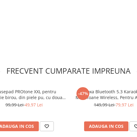
FRECVENT CUMPARATE IMPREUNA
sepad PROtone XXL pentru
Set Boxa Bluetooth 5.3 Karao
-47%
ie birou, din piele pu, cu doua
Microfoane Wireless, Pentru A
te Albastru/Roz, 90x45 cm
Copii NewEvo®, Pentru Petrec
99,99 Lei
49,97 Lei
149,99 Lei
79,97 Lei
Spectacole, Lumini RGB, 4 Efect
MicroSD Card, Type-C, Aux,
ADAUGA IN COS
ADAUGA IN COS