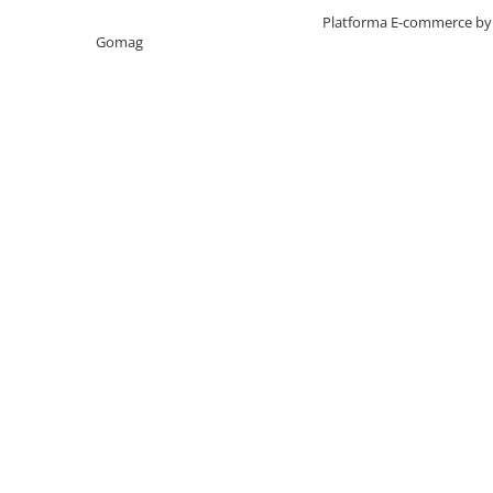
Creat cu ❤ și cu 🧠 de TrifanDan.ro
Platforma E-commerce by
Gomag