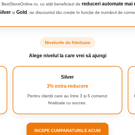
a, praful si murdaria de pe
reduceri automate mai 
 BestStoreOnline.ro, cu atât beneficiezi de
ferent de tipul de podea, acest
ilver
Gold
și
, iar discountul tău crește în funcție de numărul de comen
Nivelurile de fidelizare
mop are un sistem de asamblare
Pur si simplu deconectati mopul
Alege nivelul la care vrei să ajungi
a pentru curatare ulterioara
.
i mult timp, eliminand nevoia de
i care apreciaza confortul si
Silver
3% extra-reducere
Pentru clienții care au între 3 și 5 comenzi
finalizate cu succes.
INCEPE CUMPARATURILE ACUM