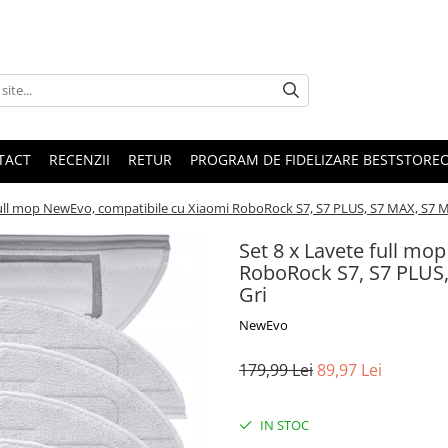
TACT
RECENZII
RETUR
PROGRAM DE FIDELIZARE BESTSTORE
full mop NewEvo, compatibile cu Xiaomi RoboRock S7, S7 PLUS, S7 MAX, S7 MAX
Set 8 x Lavete full mo
RoboRock S7, S7 PLUS, 
Gri
NewEvo
179,99 Lei
89,97 Lei
IN STOC