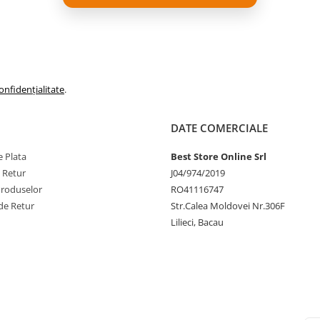
onfidențialitate
.
DATE COMERCIALE
 Plata
Best Store Online Srl
e Retur
J04/974/2019
Produselor
RO41116747
de Retur
Str.Calea Moldovei Nr.306F
Lilieci, Bacau