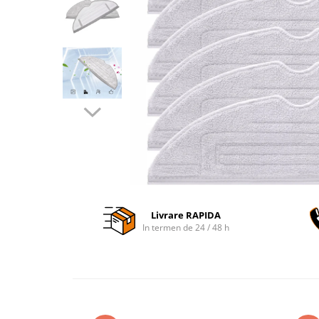
Accesorii auto interioare
Aspiratoare Auto
Produse Cosmetica Auto
Scule auto
Casa, Gradina & Bricolaj
Accesorii mese si scaune
Accesorii prize si intrerupatoare
Becuri
Clesti si Patenti
Corpuri de iluminat interior
Livrare RAPIDA
Covorase Baie
In termen de 24 / 48 h
Dulapuri Textile
Echipamente protectia muncii
Folii si pungi alimentare
Frapiere si Clesti Gheata