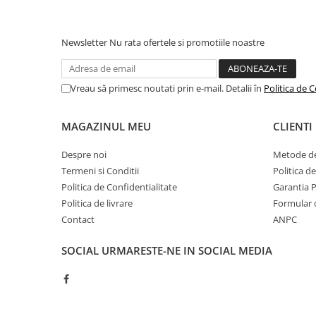
Camping
Centuri de Slabit
Newsletter
Nu rata ofertele si promotiile noastre
Componente si Piese Biciclete
Huse protectie biciclete
Vreau să primesc noutati prin e-mail. Detalii în
Politica de C
Lumini bicicleta
Rucsacuri
MAGAZINUL MEU
CLIENTI
TV, Audio-Video & Foto
Despre noi
Metode de
Accesorii foto & video
Termeni si Conditii
Politica d
Binocluri
Politica de Confidentialitate
Garantia 
Politica de livrare
Formular 
Boxe Portabile
Contact
ANPC
Casti Wireless
SOCIAL
URMARESTE-NE IN SOCIAL MEDIA
Dispozitive Spionaj
Videoproiectoare