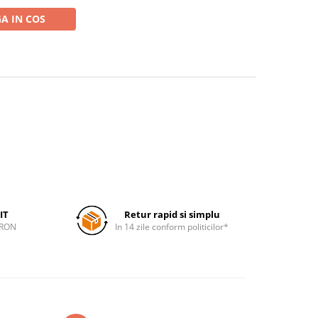
A IN COS
IT
Retur rapid si simplu
 RON
In 14 zile conform politicilor*