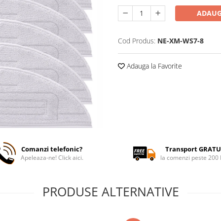
ADAUG
Cod Produs:
NE-XM-WS7-8
Adauga la Favorite
Comanzi telefonic?
Transport GRATU
Apeleaza-ne! Click aici.
la comenzi peste 200
PRODUSE ALTERNATIVE