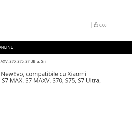
0,00
ONLINE
V, S70, S75, S7 Ultra, Gri
p NewEvo, compatibile cu Xiaomi
S7 MAX, S7 MAXV, S70, S75, S7 Ultra,