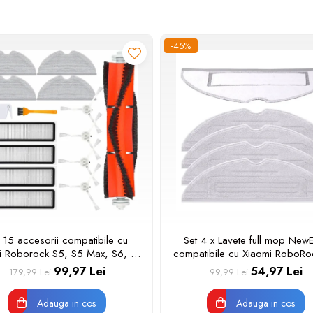
-45%
 15 accesorii compatibile cu
Set 4 x Lavete full mop New
i Roborock S5, S5 Max, S6, S6
compatibile cu Xiaomi RoboRo
 S6 MaxV, S6 Pure, S50, S55,
S7 PLUS, S7 MAX, S7 MAXV,
99,97 Lei
54,97 Lei
179,99 Lei
99,99 Lei
, S65, E4, E25, E35, 1 perie
S75, S7 Ultra, Gri
ur, 4 perii laterale cu surub, 4
Adauga in cos
Adauga in cos
tre Hepa, 4 mop de microfibr