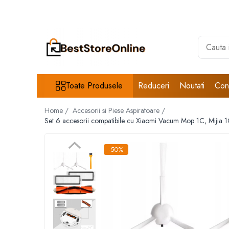
Toate Produsele
Accesorii aparate climatizare
Accesorii console gaming
Accesorii si Piese Aspiratoare
Toate Produsele
Reduceri
Noutati
Con
Aspiratoare Universale
Home /
Accesorii si Piese Aspiratoare /
Dyson
Set 6 accesorii compatibile cu Xiaomi Vacum Mop 1C, Mijia 1
iRobot Roomba
Karcher Parkside
-50%
Philips
Tefal Rowenta X-Force Flex
Xiaomi Roborock
Aspiratoare
Auto Moto