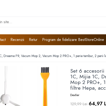
tact
Recenzii
Retur
Program de fidelizare BestStoreOnline
C, Dreame F9, Vacum Mop 2, Vacum Mop 2 PRO+, 1 perie tambur, 2 perii later
Set 6 accesori
1C, Mijia 1C, 
Mop 2 PRO+, 1 p
filtre Hepa, ac
DexXer
64,97 L
129,99 Lei