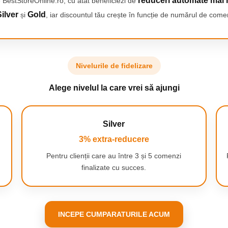
reduceri automate mai 
 BestStoreOnline.ro, cu atât beneficiezi de
ilver
Gold
și
, iar discountul tău crește în funcție de numărul de comen
Nivelurile de fidelizare
Alege nivelul la care vrei să ajungi
Silver
3% extra-reducere
Pentru clienții care au între 3 și 5 comenzi
finalizate cu succes.
INCEPE CUMPARATURILE ACUM