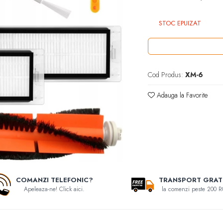
STOC EPUIZAT
Cod Produs:
XM-6
Adauga la Favorite
COMANZI TELEFONIC?
TRANSPORT GRAT
Apeleaza-ne! Click aici.
la comenzi peste 200 