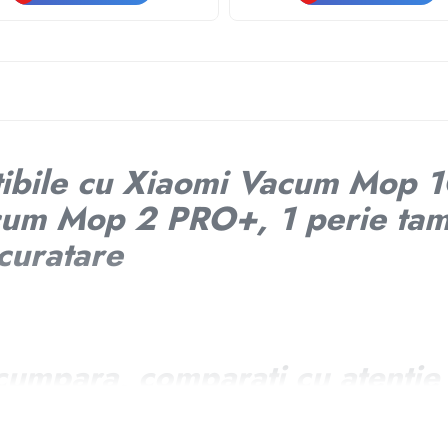
tibile cu Xiaomi Vacum Mop 1
m Mop 2 PRO+, 1 perie tambu
 curatare
cumpara, comparati cu atentie 
nostru cu aspiratorul dvs.