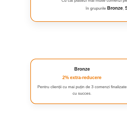
Cu cât plasezi mai multe comenzi pe
Bronze
S
în grupurile
,
Bronze
2% extra-reducere
Pentru clienții cu mai puțin de 3 comenzi finalizate
cu succes.