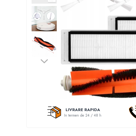
Accesorii auto interioare
Aspiratoare Auto
Produse Cosmetica Auto
Scule auto
Casa, Gradina & Bricolaj
Accesorii mese si scaune
Accesorii prize si intrerupatoare
Becuri
Clesti si Patenti
Corpuri de iluminat interior
Covorase Baie
Dulapuri Textile
LIVRARE RAPIDA
Echipamente protectia muncii
In termen de 24 / 48 h
Folii si pungi alimentare
Frapiere si Clesti Gheata