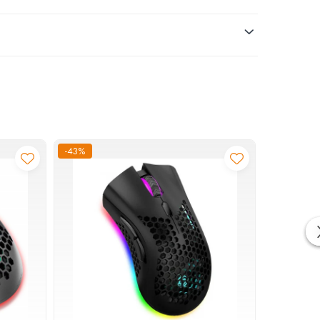
ul dumneavoastra. Setul include doua tipuri de perii - 1
-43%
-43%