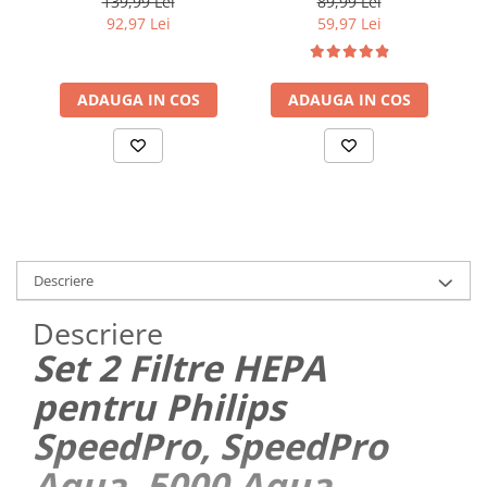
139,99 Lei
89,99 Lei
Aqua, FC6721, FC6722,
Max Aqua, SpeedPro Max
92,97 Lei
59,97 Lei
FC6723, FC6724, FC6725,
Aqua PLUS
Ne
FC6726, FC6727, FC6728,
Ph
FC6729, Dexxer
ADAUGA IN COS
ADAUGA IN COS
Descriere
Descriere
Set 2 Filtre HEPA
pentru Philips
SpeedPro, SpeedPro
Aqua, 5000 Aqua,