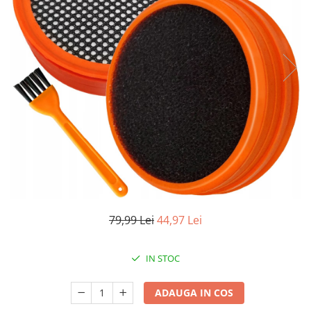
Pistoale de lipit
Perii de par electrice
Termometre bucatarie
Uscatoare de par
Tigai si Seturi
Unelte si aparate de masura
Uscatoare Rufe
Veioze si Lampi
Vopsele si Pigmenti
79,99 Lei
44,97 Lei
IN STOC
ADAUGA IN COS