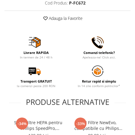
Cod Produs:
P-FC672
Adauga la Favorite
Livrare RAPIDA
Comanzi telefonic?
In termen de 24 / 48 h
Apeleaza-ne! Click aici.
Transport GRATUIT
Retur rapid si simplu
la comenzi peste 200 RON
In 14 zile conform politicilor*
PRODUSE ALTERNATIVE
Set 4 Filtre HEPA pentru
Set 3 Filtre NewEvo,
-34%
-33%
Philips SpeedPro,
compatibile cu Philips
Ne
SpeedPro Aqua, 5000
SpeedPro Max, SpeedPro
H