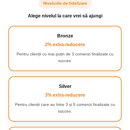
asigurand fiabilitatea aspiratorului dumneavoastra.
Nivelurile de fidelizare
Materialul din care a fost realizat filtrul va permite sa-l spalati cu
apa fara a folosi detergenti si sa-l refolositi
SETUL CONTINE
Alege nivelul la care vrei să ajungi
2x filtre HEPA pentru aspiratorul Philips
perie de curatat
Bronze
2% extra-reducere
Pentru clienții cu mai puțin de 3 comenzi finalizate cu
succes.
Silver
3% extra-reducere
Pentru clienții care au între 3 și 5 comenzi finalizate cu
succes.