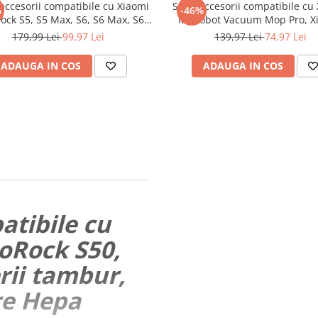
 accesorii compatibile cu Xiaomi
Set 8 accesorii compatibile cu
%
-46%
ock S5, S5 Max, S6, S6 Max, S6
Mi Robot Vacuum Mop Pro, X
S6 Pure, S50, S55, S60, S65, E4,
Mijia STYJ02YM, Viomi V2, Vio
179,99 Lei
99,97 Lei
139,97 Lei
74,97 Lei
 E35, 1 perie tambur, 4 perii
Viomi V2 Pro, Viomi V3 Pro, Vi
e cu surub, 4 filtre Hepa, 4 mop
RVCLM21B, Viomi SE, perie ta
ADAUGA IN COS
ADAUGA IN COS
de microfibr
perii laterale, 2 filt
atibile cu
oRock S50,
erii tambur,
tre Hepa