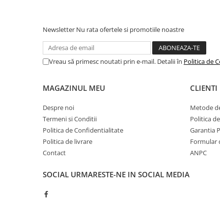
Camping
Centuri de Slabit
Newsletter
Nu rata ofertele si promotiile noastre
Componente si Piese Biciclete
Huse protectie biciclete
Vreau să primesc noutati prin e-mail. Detalii în
Politica de C
Lumini bicicleta
Rucsacuri
MAGAZINUL MEU
CLIENTI
TV, Audio-Video & Foto
Despre noi
Metode de
Accesorii foto & video
Termeni si Conditii
Politica d
Binocluri
Politica de Confidentialitate
Garantia 
Politica de livrare
Formular 
Boxe Portabile
Contact
ANPC
Casti Wireless
SOCIAL
URMARESTE-NE IN SOCIAL MEDIA
Dispozitive Spionaj
Videoproiectoare