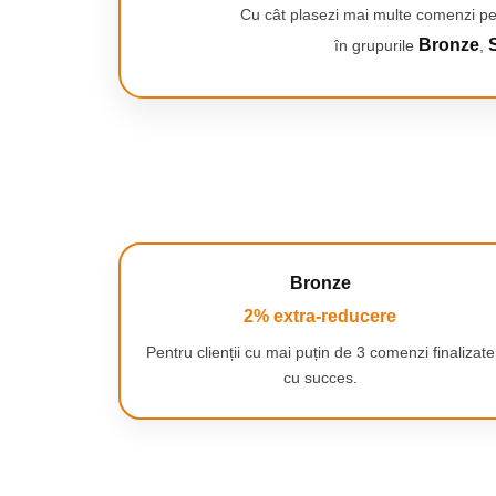
Smartwatch-uri
2x perie principala
Cu cât plasezi mai multe comenzi pe
4x perii laterale
PC, Periferice & Software
Bronze
S
în grupurile
,
4x filtre HEPA
Dispozitive Spionaj
Hub-uri
Mini Imprimante
Organizatorare Cabluri
Periferice
Mouse
Mousepad
Bronze
Tastaturi
2% extra-reducere
Unitati optice externe
Rack Hard-disk
Pentru clienții cu mai puțin de 3 comenzi finalizate
cu succes.
Sport & Travel
Antifurt bicicleta
Aparate vibromasaj
Articole voiaj