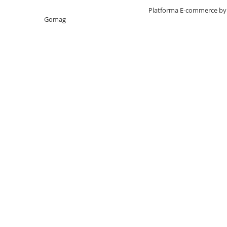
Creat cu ❤ și cu 🧠 de TrifanDan.ro
Platforma E-commerce by
Gomag