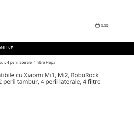
0,00
ONLINE
, 4 perii laterale, 4 filtre Hepa
tibile cu Xiaomi Mi1, Mi2, RoboRock
 perii tambur, 4 perii laterale, 4 filtre