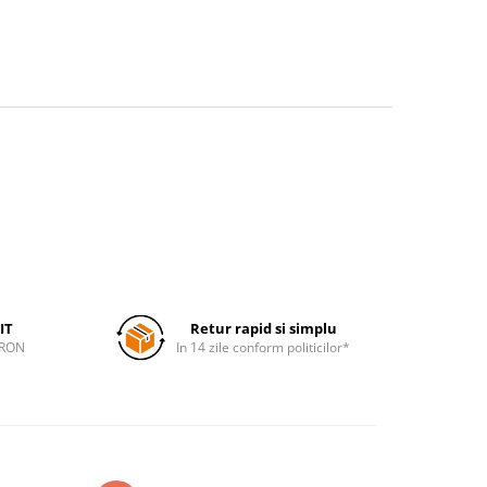
IT
Retur rapid si simplu
 RON
In 14 zile conform politicilor*