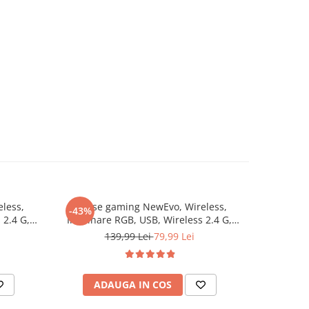
less,
Mouse gaming NewEvo, Wireless,
Set 7 acc
-43%
-43%
 2.4 G,
Iluminare RGB, USB, Wireless 2.4 G,
iRobot Ro
, Negru
FastCharge, Design ergonomic, 2
tambur, 2 p
139,99 Lei
79,99 Lei
Butoane Programabile, Negru
ADAUGA IN COS
AD