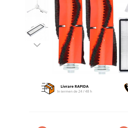
Accesorii auto interioare
Aspiratoare Auto
Produse Cosmetica Auto
Scule auto
Casa, Gradina & Bricolaj
Accesorii mese si scaune
Accesorii prize si intrerupatoare
Becuri
Clesti si Patenti
Corpuri de iluminat interior
Livrare RAPIDA
Covorase Baie
In termen de 24 / 48 h
Dulapuri Textile
Echipamente protectia muncii
Folii si pungi alimentare
Frapiere si Clesti Gheata