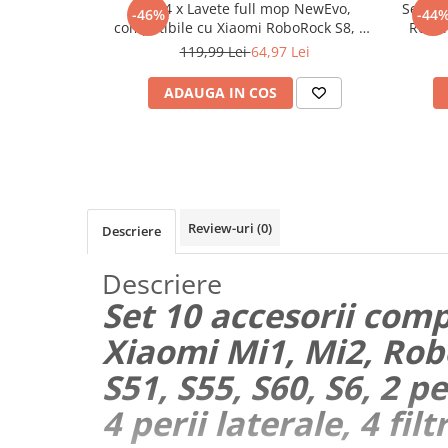
Set 4 x Lavete full mop NewEvo,
Set 15
-46%
-44
Maturi, mopuri si galeti
compatibile cu Xiaomi RoboRock S8, S8
Robor
Plus, Gri
MaxV, 
Organizare si depozitare
119,99 Lei
64,97 Lei
E25,
Pistoale de lipit
lateral
ADAUGA IN COS
Termometre bucatarie
Tigai si Seturi
Unelte si aparate de masura
Uscatoare Rufe
Review-uri
(0)
Descriere
Veioze si Lampi
Vopsele si Pigmenti
Descriere
Console, Jocuri & Accesorii
Set 10 accesorii comp
Electrocasnice & Climatizare
Xiaomi Mi1, Mi2, Rob
Aparate de vidat
S51, S55, S60, S6, 2 p
Aspiratoare
4 perii laterale, 4 fil
Blendere & Tocatoare
Fiare, statii & aparate de calcat cu