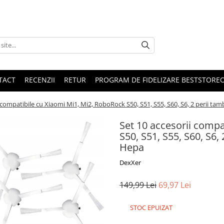
TACT
RECENZII
RETUR
PROGRAM DE FIDELIZARE BESTSTORE
 compatibile cu Xiaomi Mi1, Mi2, RoboRock S50, S51, S55, S60, S6, 2 perii tambur
Set 10 accesorii compa
S50, S51, S55, S60, S6, 2
Hepa
DexXer
149,99 Lei
69,97 Lei
STOC EPUIZAT