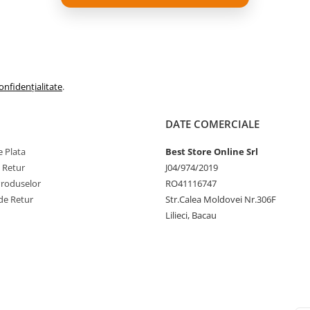
onfidențialitate
.
DATE COMERCIALE
 Plata
Best Store Online Srl
e Retur
J04/974/2019
Produselor
RO41116747
de Retur
Str.Calea Moldovei Nr.306F
Lilieci, Bacau