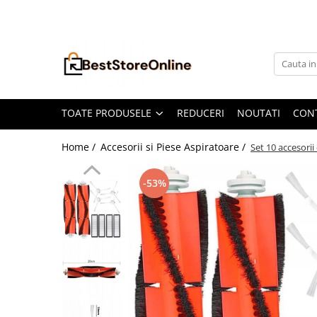
Toate Produsele
Accesorii aparate climatizare
Accesorii console gaming
Accesorii si Piese Aspiratoare
TOATE PRODUSELE
REDUCERI
NOUTATI
CON
Aspiratoare Universale
Home /
Accesorii si Piese Aspiratoare /
Set 10 accesorii
Dyson
iRobot Roomba
-53%
Karcher Parkside
Philips
Tefal Rowenta X-Force Flex
Xiaomi Roborock
Aspiratoare
Auto Moto