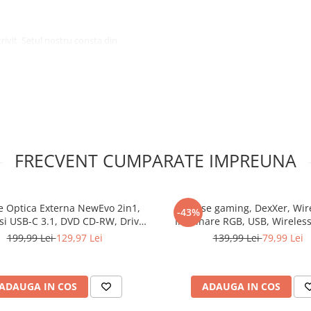
trivit. Setul nostru consta din
eavoastra. Setul include doua
 la 4 filtre HEPA si un pieptene
ARGA
oferite de marca Xiaomi.
FRECVENT CUMPARATE IMPREUNA
e Optica Externa NewEvo 2in1,
Mouse gaming, DexXer, Wire
-43%
si USB-C 3.1, DVD CD-RW, Driver
Iluminare RGB, USB, Wireless
 Laptop, Plug & Play, Aluminiu
FastCharge, Design ergonomic
199,99 Lei
129,97 Lei
139,99 Lei
79,99 Lei
ADAUGA IN COS
ADAUGA IN COS