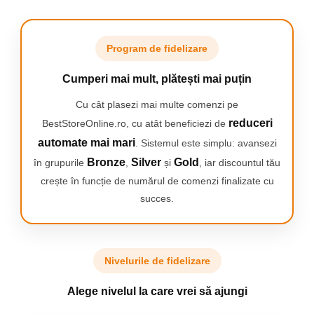
Rază de acțiune a telecomenzii:
1,5 m
suporturi de expandare,
reglare a lungimii în 4 trepte
alimentare
230V, 50 Hz, consum de energie 200W
Program de fidelizare
Protecție cu siguranță de 1,5A
ventuze stabilizatoare antiderapante
temperatura maximă de funcționare:
40°C
Cumperi mai mult, plătești mai puțin
dimensiunile dispozitivului:
47,98 × 31,5 × 11,48 cm
suprafață de masaj:
45 × 28 cm
Cu cât plasezi mai multe comenzi pe
reduceri
BestStoreOnline.ro, cu atât beneficiezi de
automate mai mari
. Sistemul este simplu: avansezi
Bronze
Silver
Gold
în grupurile
,
și
, iar discountul tău
crește în funcție de numărul de comenzi finalizate cu
succes.
Nivelurile de fidelizare
Alege nivelul la care vrei să ajungi