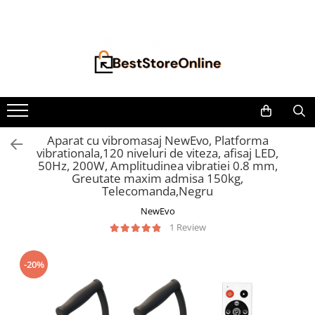
Toate Produsele
Accesorii aparate climatizare
Accesorii console gaming
Accesorii si Piese Aspiratoare
Aspiratoare Universale
Aparat cu vibromasaj NewEvo, Platforma
vibrationala,120 niveluri de viteza, afisaj LED,
Dyson
50Hz, 200W, Amplitudinea vibratiei 0.8 mm,
iRobot Roomba
Greutate maxim admisa 150kg,
Telecomanda,Negru
Karcher Parkside
NewEvo
Philips
1 Review
Tefal Rowenta X-Force Flex
Xiaomi Roborock
-20%
Aspiratoare
Auto Moto