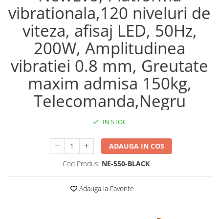
vibrationala,120 niveluri de
Maturi, mopuri si galeti
Organizare si depozitare
viteza, afisaj LED, 50Hz,
Pistoale de lipit
200W, Amplitudinea
Termometre bucatarie
vibratiei 0.8 mm, Greutate
Tigai si Seturi
maxim admisa 150kg,
Unelte si aparate de masura
Telecomanda,Negru
Uscatoare Rufe
Veioze si Lampi
IN STOC
Vopsele si Pigmenti
Console, Jocuri & Accesorii
ADAUGA IN COS
Electrocasnice & Climatizare
Cod Produs:
NE-550-BLACK
Aparate de vidat
Aspiratoare
Adauga la Favorite
Blendere & Tocatoare
Fiare, statii & aparate de calcat cu