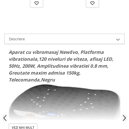
Dispozitive si Accesorii medicale
de uz casnic
Epilatoare
Irigatoare Bucale
Perii de par electrice
Descriere
Uscatoare de par
Aparat cu vibromasaj NewEvo, Platforma
Ingrijire tesaturi
vibrationala,120 niveluri de viteza, afisaj LED,
Produse Mercerie
50Hz, 200W, Amplitudinea vibratiei 0.8 mm,
Jucarii, Copii & Bebe
Greutate maxim admisa 150kg,
Jucarii Creative
Telecomanda,Negru
Lampi de Veghe Copii
Seturi Pictura si Desen
Vehicule si jucarii cu telecomanda
Laptop, Tablete & Telefoane
Genti laptop
VEZI MAI MULT