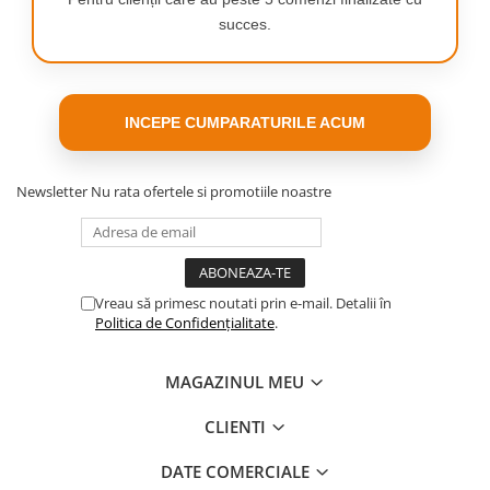
succes.
INCEPE CUMPARATURILE ACUM
Newsletter
Nu rata ofertele si promotiile noastre
Vreau să primesc noutati prin e-mail. Detalii în
Politica de Confidențialitate
.
MAGAZINUL MEU
FUNCȚIE DE VIBRAȚIE CARE
CLIENTI
MODELEAZĂ ÎNTREGUL CORP
DATE COMERCIALE