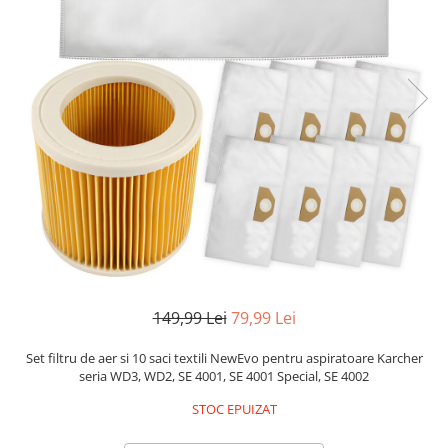
Accesorii auto interioare
Aspiratoare Auto
Produse Cosmetica Auto
Scule auto
Casa, Gradina & Bricolaj
Accesorii mese si scaune
Accesorii prize si intrerupatoare
Becuri
Clesti si Patenti
Corpuri de iluminat interior
Covorase Baie
149,99 Lei
79,99 Lei
Dulapuri Textile
Set filtru de aer si 10 saci textili NewEvo pentru aspiratoare Karcher
Echipamente protectia muncii
seria WD3, WD2, SE 4001, SE 4001 Special, SE 4002
Folii si pungi alimentare
STOC EPUIZAT
Frapiere si Clesti Gheata