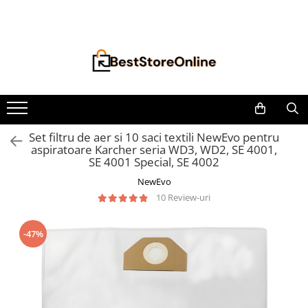
Toate Produsele
Accesorii aparate climatizare
Accesorii console gaming
Accesorii si Piese Aspiratoare
Aspiratoare Universale
Set filtru de aer si 10 saci textili NewEvo pentru
aspiratoare Karcher seria WD3, WD2, SE 4001,
Dyson
SE 4001 Special, SE 4002
iRobot Roomba
NewEvo
Karcher Parkside
10 Review-uri
Philips
Tefal Rowenta X-Force Flex
-47%
Xiaomi Roborock
Aspiratoare
Auto Moto