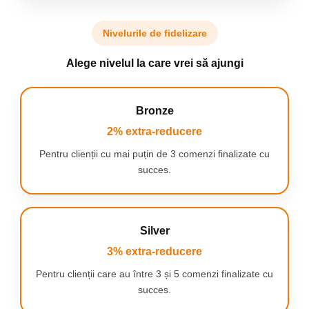
V-12/4/18 ( 1.628-000.0 ), WD2 Plus V-12/4/18/C ( 1.628-009.0 ),
WD2 Plus V-12/6/18 / C Acasa ( 1.628-012.0 ), WD2 Plus V-15/4/18 (
1.628-003.0 ), WD2 Plus V-15/4/18/C ( 1.628-011.0 )
Nivelurile de fidelizare
Alege nivelul la care vrei să ajungi
Bronze
2% extra-reducere
Pentru clienții cu mai puțin de 3 comenzi finalizate cu
succes.
Silver
3% extra-reducere
Pentru clienții care au între 3 și 5 comenzi finalizate cu
succes.