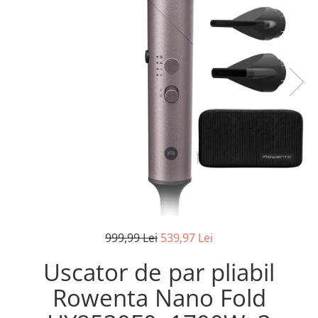
Pistoale de lipit
Perii de par electrice
Termometre bucatarie
Uscatoare de par
Tigai si Seturi
Unelte si aparate de masura
Uscatoare Rufe
Veioze si Lampi
Vopsele si Pigmenti
999,99 Lei
539,97 Lei
Uscator de par pliabil
Rowenta Nano Fold