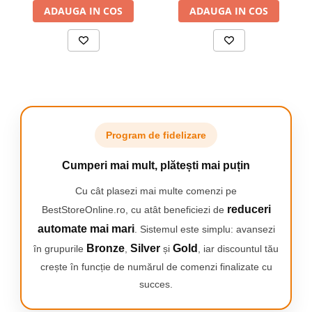
ADAUGA IN COS
ecran LCD, func
Timer vizibil, Trusa de
ADAUGA IN COS
Accesorii versatile
Doua concentratoare (4 mm/6 mm) ofera un flux
de aer de mare precizie pentru o uscare precisa
sau mai putin intensa.
Husa premium
Aceasta este premium, eleganta si are un design
compact perfect pentru a fi luat in bagaj atunci
Program de fidelizare
cand calatoresti.
Cumperi mai mult, plătești mai puțin
Pana la de 3 ori mai stralucitor***
Tehnologia cu ioni ofera rezultate netede si
Cu cât plasezi mai multe comenzi pe
matasoase, cu pana la de 3 ori mai multa
reduceri
BestStoreOnline.ro, cu atât beneficiezi de
stralucire*** si mai putin par electrizat.
automate mai mari
. Sistemul este simplu: avansezi
Bronze
Silver
Gold
în grupurile
,
și
, iar discountul tău
Usor de folosit
Cele 3 trepte de temperatura/viteza sunt usor
crește în funcție de numărul de comenzi finalizate cu
ajustabile si au in plus un jet de aer rece care
succes.
fixeaza coafura pentru rezultate de lunga durata.