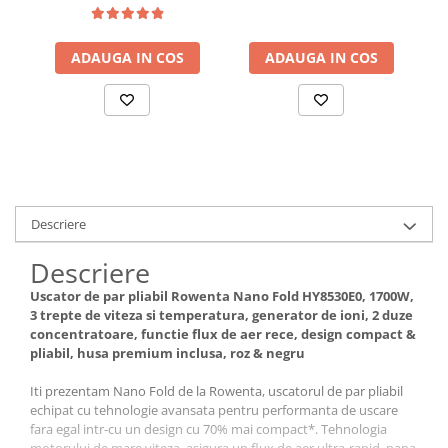
temperatura,
Micro-Vibratii, Inteligenta
concentrator Air Smooth
artificiala, Display led,
Pro, accesoriu Root Lifter,
Senzor de presiune
difuzor pentru volum,
ADAUGA IN COS
Smart, Timer vizibil,
ADAUGA IN COS
generator de ioni, ecran
Trusa de
LCD, func
Descriere
Descriere
Uscator de par pliabil Rowenta Nano Fold HY8530E0, 1700W,
3 trepte de viteza si temperatura, generator de ioni, 2 duze
concentratoare, functie flux de aer rece, design compact &
pliabil, husa premium inclusa, roz & negru
Iti prezentam Nano Fold de la Rowenta, uscatorul de par pliabil
echipat cu tehnologie avansata pentru performanta de uscare
fara egal intr-cu un design cu 70% mai compact*. Tehnologia