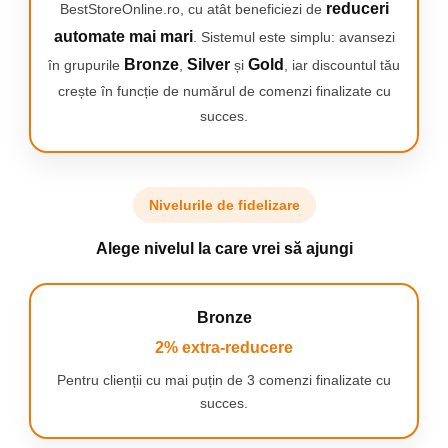
reduceri
BestStoreOnline.ro, cu atât beneficiezi de
automate mai mari
. Sistemul este simplu: avansezi
Suficient de mic pentru a-l lua oriunde
Bronze
Silver
Gold
în grupurile
,
și
, iar discountul tău
Fiind suficient de mic pentru a incapea intr-o
crește în funcție de numărul de comenzi finalizate cu
geanta sau poseta si functionand cu baterii, il
succes.
poti lua oriunde mergi.
Pensete inteligente si luxuriante cu
Nivelurile de fidelizare
lumina si oglinda
Alege nivelul la care vrei să ajungi
Pensete intr-o carcasa eleganta, cu lumina si
oglinda integrate, ideal pentru sprancene.
Bronze
2% extra-reducere
Pentru clienții cu mai puțin de 3 comenzi finalizate cu
succes.