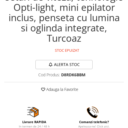
Opti-light, mini epilator
inclus, penseta cu lumina
si oglinda integrate,
Turcoaz
STOC EPUIZAT
ALERTA STOC
Cod Produs:
D8RDK6BBM
Adauga la Favorite
Livrare RAPIDA
Comanzi telefonic?
In termen de 24 / 48 h
Apeleaza-ne! Click aici.