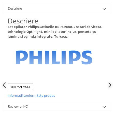
Descriere
Descriere
Set epilator Philips Satinelle BRP529/00, 2 setari de viteza,
tehnologie Opti-light, mini epilator inclus, penseta cu
lumina si oglinda integrate, Turcoaz
VEZI MAI MULT
Sistemul eficient de epilare smulge firele
Informatii conformitate produs
de par de la radacina
Sistemul eficient de epilare iti lasa pielea
Review-uri
(0)
neteda si curata timp de mai multe saptamani.