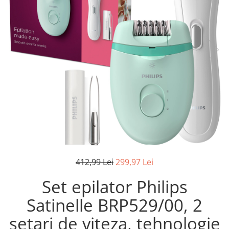
Pistoale de lipit
Perii de par electrice
Termometre bucatarie
Uscatoare de par
Tigai si Seturi
Unelte si aparate de masura
Uscatoare Rufe
Veioze si Lampi
Vopsele si Pigmenti
412,99 Lei
299,97 Lei
Set epilator Philips
Satinelle BRP529/00, 2
setari de viteza, tehnologie