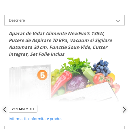
Dispozitive si Accesorii medicale
de uz casnic
Epilatoare
Descriere
Irigatoare Bucale
Aparat de Vidat Alimente NewEvo® 135W,
Perii de par electrice
Putere de Aspirare 70 kPa, Vacuum si Sigilare
Uscatoare de par
Automata 30 cm, Functie Sous-Vide, Cutter
Ingrijire tesaturi
Integrat, Set Folie Inclus
Produse Mercerie
Jucarii, Copii & Bebe
Jucarii Creative
Lampi de Veghe Copii
Seturi Pictura si Desen
Vehicule si jucarii cu telecomanda
VEZI MAI MULT
Laptop, Tablete & Telefoane
Informatii conformitate produs
Genti laptop