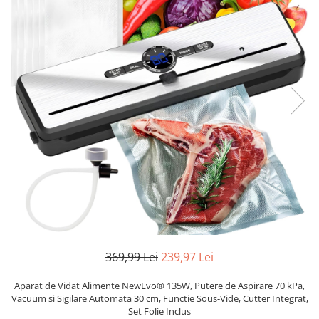
Accesorii auto interioare
Aspiratoare Auto
Produse Cosmetica Auto
Scule auto
Casa, Gradina & Bricolaj
Accesorii mese si scaune
Accesorii prize si intrerupatoare
Becuri
Clesti si Patenti
Corpuri de iluminat interior
Covorase Baie
Dulapuri Textile
369,99 Lei
239,97 Lei
Echipamente protectia muncii
Aparat de Vidat Alimente NewEvo® 135W, Putere de Aspirare 70 kPa,
Folii si pungi alimentare
Vacuum si Sigilare Automata 30 cm, Functie Sous-Vide, Cutter Integrat,
Frapiere si Clesti Gheata
Set Folie Inclus