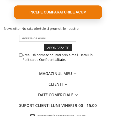
INCEPE CUMPARATURILE ACUM
Newsletter
Nu rata ofertele si promotiile noastre
Vreau să primesc noutati prin e-mail. Detalii în
Politica de Confidențialitate
.
MAGAZINUL MEU
CLIENTI
8 MODURI DE FUNCȚIONARE –
DATE COMERCIALE
CONTROL COMPLET PENTRU
ORICE TIP DE ALIMENT
SUPORT CLIENTI
LUNI-VINERI 9.00 - 15.00
⭐ Un singur aparat, multiple utilizări ⭐