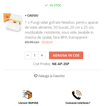
Maturi, mopuri si galeti
IN STOC
Organizare si depozitare
+ CADOU
Pistoale de lipit
1 x Pungi vidat gofrate NewEvo, pentru aparat
Termometre bucatarie
de vidat alimente, 50 bucati, 20 cm x 25 cm,
reutilizabile, rezistente, sous vide, lavabile in
Tigai si Seturi
masina de spalat, fara BPA, transparent
Unelte si aparate de masura
69,99 Lei
Gratuit
Uscatoare Rufe
ADAUGA IN COS
Veioze si Lampi
Vopsele si Pigmenti
Cod Produs:
NE-AP-25P
Console, Jocuri & Accesorii
Adauga la Favorite
Electrocasnice & Climatizare
Aparate de vidat
Aspiratoare
Blendere & Tocatoare
Livrare RAPIDA
Comanzi telefonic?
Fiare, statii & aparate de calcat cu