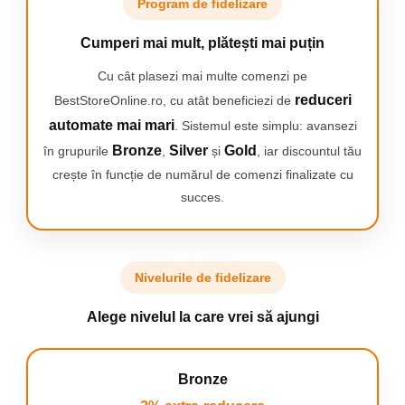
Program de fidelizare
Putere: 135 W
Putere de aspirare: 70 kPa
Lățime sigilare: până la 300 mm
Cumperi mai mult, plătești mai puțin
Moduri de funcționare: 8 funcții inteligente
Cu cât plasezi mai multe comenzi pe
(USCAT, UMED, LICHID, MOALE, MANUAL, SIGILARE,
EXTERVAC, STOP)
reduceri
BestStoreOnline.ro, cu atât beneficiezi de
Timp de sigilare: 5–8 secunde
automate mai mari
. Sistemul este simplu: avansezi
Timp de vidare: aproximativ 10–15 secunde
Control: panou digital cu afișaj LED
Bronze
Silver
Gold
în grupurile
,
și
, iar discountul tău
Funcții suplimentare: cutter integrat și furtun pentru vidare
crește în funcție de numărul de comenzi finalizate cu
externă
Compatibil cu pungi și folii pentru vidare
succes.
Ideal pentru păstrarea alimentelor și gătit Sous-Vide
Nivelurile de fidelizare
Alege nivelul la care vrei să ajungi
Bronze