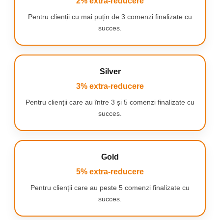
2% extra-reducere
Pentru clienții cu mai puțin de 3 comenzi finalizate cu
succes.
Silver
3% extra-reducere
ASPIRARE PUTERNICĂ 70 kPa
Pentru clienții care au între 3 și 5 comenzi finalizate cu
ȘI FUNCȚIONARE RAPIDĂ
succes.
⭐ Eliminare rapidă și eficientă a aerului ⭐
Pompa performantă generează o putere de aspirare de până la
70 kPa, eliminând aerul din pungi în doar 10–15 secunde.
Comparativ cu aparatele standard de 40–50 kPa, tehnologia
Gold
NewEvo® oferă o vidare cu până la 40% mai eficientă, asigurând
5% extra-reducere
o protecție superioară împotriva oxidării și alterării alimentelor.
Pentru clienții care au peste 5 comenzi finalizate cu
succes.