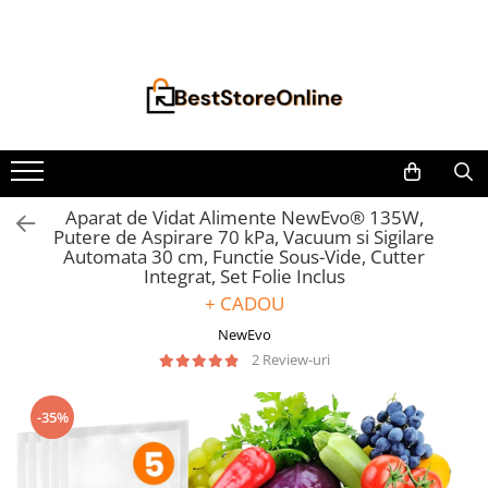
Toate Produsele
Accesorii aparate climatizare
Accesorii console gaming
Accesorii si Piese Aspiratoare
Aspiratoare Universale
Aparat de Vidat Alimente NewEvo® 135W,
Putere de Aspirare 70 kPa, Vacuum si Sigilare
Dyson
Automata 30 cm, Functie Sous-Vide, Cutter
iRobot Roomba
Integrat, Set Folie Inclus
+ CADOU
Karcher Parkside
NewEvo
Philips
2 Review-uri
Tefal Rowenta X-Force Flex
Xiaomi Roborock
-35%
Aspiratoare
Auto Moto