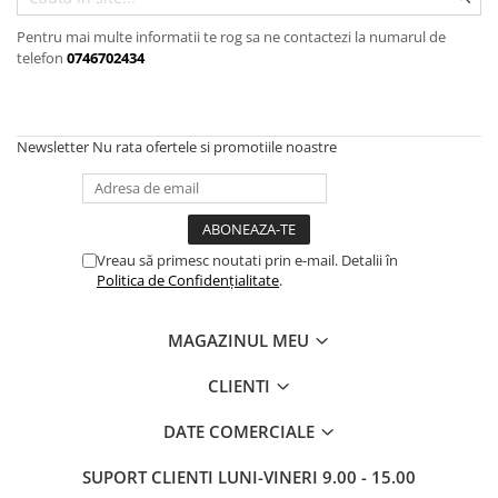
Pistoale de lipit
Perii de par electrice
Pentru mai multe informatii te rog sa ne contactezi la numarul de
Termometre bucatarie
telefon
0746702434
Uscatoare de par
Tigai si Seturi
Unelte si aparate de masura
Newsletter
Nu rata ofertele si promotiile noastre
Uscatoare Rufe
Veioze si Lampi
Vopsele si Pigmenti
Vreau să primesc noutati prin e-mail. Detalii în
Politica de Confidențialitate
.
MAGAZINUL MEU
CLIENTI
DATE COMERCIALE
SUPORT CLIENTI
LUNI-VINERI 9.00 - 15.00