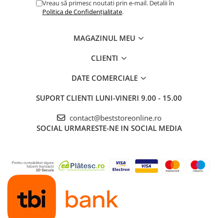
Vreau să primesc noutati prin e-mail. Detalii în
Politica de Confidențialitate
.
MAGAZINUL MEU
CLIENTI
DATE COMERCIALE
SUPORT CLIENTI
LUNI-VINERI 9.00 - 15.00
contact@beststoreonline.ro
SOCIAL
URMARESTE-NE IN SOCIAL MEDIA
🧺 Spațiu generos de
depozitare – organizare
eficientă în fiecare zi
⭐ Totul la locul lui, fără dezordine!
Datorită designului inteligent și lățimii de
125 cm
, dulapul textil
NewEvo
oferă multiple zone de depozitare, astfel încât fiecare
articol vestimentar să aibă locul său.