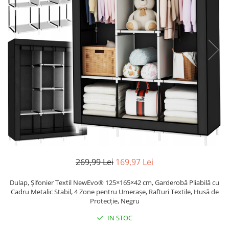
Pistoale de lipit
Perii de par electrice
Termometre bucatarie
Uscatoare de par
Tigai si Seturi
Unelte si aparate de masura
Uscatoare Rufe
Veioze si Lampi
Vopsele si Pigmenti
269,99 Lei
169,97 Lei
Dulap, Șifonier Textil NewEvo® 125×165×42 cm, Garderobă Pliabilă cu
Cadru Metalic Stabil, 4 Zone pentru Umerașe, Rafturi Textile, Husă de
Protecție, Negru
IN STOC