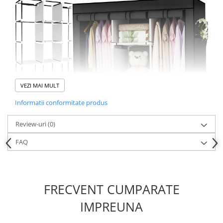
VEZI MAI MULT
Informatii conformitate produs
Review-uri
(0)
FAQ
FRECVENT CUMPARATE
🏠 Dulapul textil NewEvo –
IMPREUNA
organizare inteligentă pentru