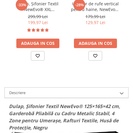
Dulap, Șifonier Textil
Uscator de rufe vertical
T
-33%
-28%
NewEvo® XXL
pentru haine, NewEvo®,
Bu
165×165×42 cm,
3 nivele, pliabil, 14
299,99 Lei
179,99 Lei
Garderobă Pliabilă cu
suporturi pentru
199,97 Lei
129,97 Lei
Cadru Metalic Ranforsat,
umerase, mobil pe roti,
2 Bare pentru Umerașe,
Alb
Multiple Rafturi, Husă cu
Fermoare Duble, Material
ADAUGA IN COS
ADAUGA IN COS
IP
Respirabil, Gri
Descriere
Dulap, Șifonier Textil NewEvo® 125×165×42 cm,
Garderobă Pliabilă cu Cadru Metalic Stabil, 4
Zone pentru Umerașe, Rafturi Textile, Husă de
Protecție, Negru