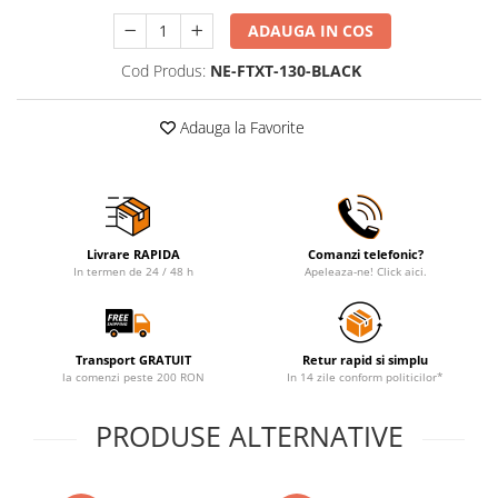
ADAUGA IN COS
Cod Produs:
NE-FTXT-130-BLACK
Adauga la Favorite
Livrare RAPIDA
Comanzi telefonic?
In termen de 24 / 48 h
Apeleaza-ne! Click aici.
Transport GRATUIT
Retur rapid si simplu
la comenzi peste 200 RON
In 14 zile conform politicilor*
PRODUSE ALTERNATIVE