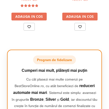
zilnică și susținerea eficientă a garderobei.
Bare pentru Umerașe,
praf), clasa laser II, calcul
✔️
Material textil respirabil
– protejează hainele împotriva
Multiple Rafturi, Husă cu
suprafata, calcularea
prafului și contribuie la menținerea prospețimii acestora.
Fermoare Duble, Material
volumelor, Negru
✔️
Design modern și versatil
– se integrează armonios în orice
ADAUGA IN COS
Respirabil, Gri
ADAUGA IN COS
stil de amenajare.
➡️
NewEvo
îți oferă o soluție practică, elegantă și accesibilă
pentru o garderobă mereu bine organizată.
Program de fidelizare
Cumperi mai mult, plătești mai puțin
Cu cât plasezi mai multe comenzi pe
reduceri
BestStoreOnline.ro, cu atât beneficiezi de
automate mai mari
. Sistemul este simplu: avansezi
Bronze
Silver
Gold
în grupurile
,
și
, iar discountul tău
crește în funcție de numărul de comenzi finalizate cu