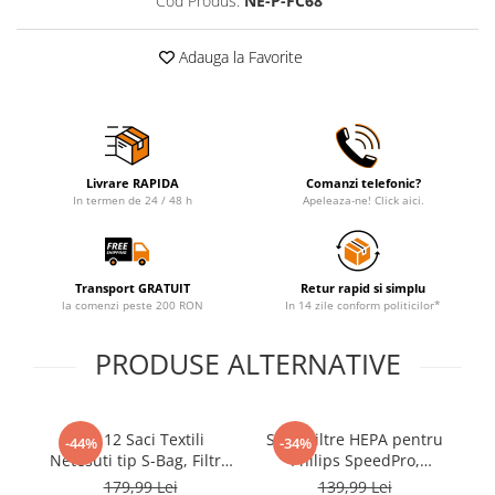
Cod Produs:
NE-P-FC68
Adauga la Favorite
Livrare RAPIDA
Comanzi telefonic?
In termen de 24 / 48 h
Apeleaza-ne! Click aici.
Transport GRATUIT
Retur rapid si simplu
la comenzi peste 200 RON
In 14 zile conform politicilor*
PRODUSE ALTERNATIVE
Set 12 Saci Textili
Set 4 Filtre HEPA pentru
-44%
-34%
Netesuti tip S-Bag, Filtru
Philips SpeedPro,
Hepa, Filtru Admisie si
SpeedPro Aqua, 5000
C
179,99 Lei
139,99 Lei