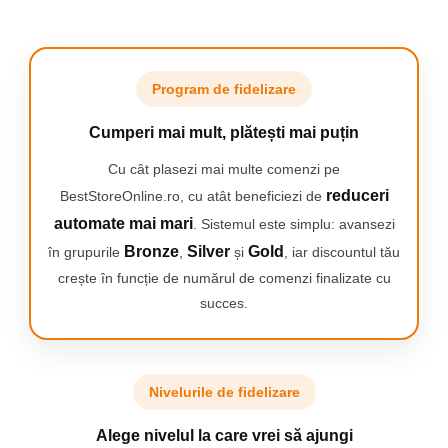
Aqua
PLUS
Filtre de aer
Program de fidelizare
pentru
Cumperi mai mult, plătești mai puțin
Cu cât plasezi mai multe comenzi pe
aspiratoarele
reduceri
BestStoreOnline.ro, cu atât beneficiezi de
automate mai mari
. Sistemul este simplu: avansezi
Philips -
Bronze
Silver
Gold
în grupurile
,
și
, iar discountul tău
crește în funcție de numărul de comenzi finalizate cu
solutia
succes.
perfecta
Nivelurile de fidelizare
pentru a va
Alege nivelul la care vrei să ajungi