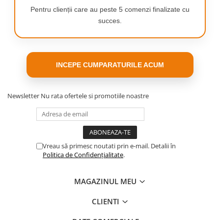
Pentru clienții care au peste 5 comenzi finalizate cu
asigura
succes.
prospetime
si aer mai
sanatos in
INCEPE CUMPARATURILE ACUM
timpul si
dupa
aspirare. De
Newsletter
Nu rata ofertele si promotiile noastre
asemenea,
protejeaza
motorul
Vreau să primesc noutati prin e-mail. Detalii în
aspiratorului
Politica de Confidențialitate
.
insusi de
contaminare,
MAGAZINUL MEU
ceea ce
CLIENTI
poate
prelungi