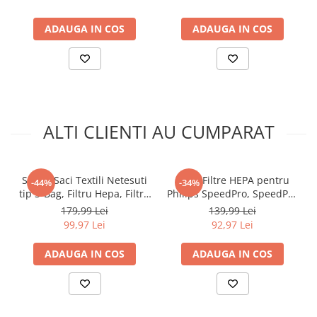
fundal, cu trepied 210cm
NewEvo
inclus, Suport telefon si
PLUS
telecomanda gratuite
ADAUGA IN COS
ADAUGA IN COS
ALTI CLIENTI AU CUMPARAT
Compatibil
cu:
Set 12 Saci Textili Netesuti
Set 4 Filtre HEPA pentru
-44%
-34%
tip S-Bag, Filtru Hepa, Filtru
Philips SpeedPro, SpeedPro
SpeedPro
Admisie si Odorizant
Aqua, 5000 Aqua, FC6721,
179,99 Lei
139,99 Lei
Max
Aspirator, NewEvo®,
FC6722, FC6723, FC6724,
99,97 Lei
92,97 Lei
Compatibili cu Philips,
FC6725, FC6726, FC6727,
SpeedPro
Electrolux si AEG
FC6728, FC6729, Dexxer
Max
ADAUGA IN COS
ADAUGA IN COS
Aqua
SpeedPro
Max