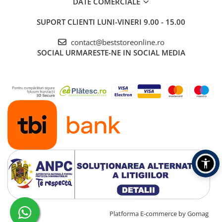
DATE COMERCIALE
durata de
SUPORT CLIENTI
LUNI-VINERI 9.00 - 15.00
viata a
dispozitivului
contact@beststoreonline.ro
SOCIAL
URMARESTE-NE IN SOCIAL MEDIA
si poate
asigura
functionarea
sa fiabila
pentru o
lunga
perioada de
timp.
Filtrele sunt
fabricate din
materiale de
inalta calitate
Creat cu ❤ și cu 🧠 de TrifanDan.ro
Platforma E-commerce by Gomag
care retin in