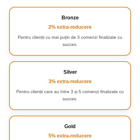
mentine
Bronze
casa curata
2% extra-reducere
Pentru clienții cu mai puțin de 3 comenzi finalizate cu
si sanatoasa!
succes.
SPECIFICATIE:
Material:
ABS
Silver
Dimensiuni:
98mm
3% extra-reducere
x 137mm x 18mm
Curatare
:
Pentru clienții care au între 3 și 5 comenzi finalizate cu
numai
succes.
insertie
de burete
Trei filtre
Gold
pline cu
5% extra-reducere
bureti