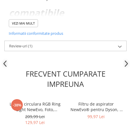
compatibile
VEZI MAI MULT
cu Philips
Informatii conformitate produs
SpeedPro
Review-uri
(1)
Max,
FRECVENT CUMPARATE
SpeedPro
IMPREUNA
Max Aqua,
Lampa circulara RGB Ring
Filtru de aspirator
-38%
SpeedPro
Light NewEvo, Foto,
NewEvo® pentru Dyson, 3
MakeUp, YouTube, 60W,
bucati, compatibil cu
209,99 Lei
99,97 Lei
diametru 26 cm, Iluminare
aspiratorul Dyson V11 V15
129,97 Lei
Max Aqua
RGB, 18 culori diferite de
SV14, Lavabil, Violet -