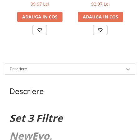
Odorizant Aspirator,
Aqua, FC6721, FC6722,
99,97 Lei
92,97 Lei
NewEvo®, Compatibili cu
FC6723, FC6724, FC6725,
Mic
Philips, Electrolux si AEG
FC6726, FC6727, FC6728,
N
ADAUGA IN COS
ADAUGA IN COS
FC6729, Dexxer
Descriere
Descriere
Set 3 Filtre
NewEvo,