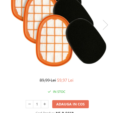
Pistoale de lipit
Perii de par electrice
Termometre bucatarie
Uscatoare de par
Tigai si Seturi
Unelte si aparate de masura
Uscatoare Rufe
Veioze si Lampi
Vopsele si Pigmenti
89,99 Lei
59,97 Lei
IN STOC
ADAUGA IN COS