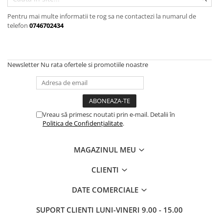
Pistoale de lipit
Perii de par electrice
Pentru mai multe informatii te rog sa ne contactezi la numarul de
Termometre bucatarie
telefon
0746702434
Uscatoare de par
Tigai si Seturi
Unelte si aparate de masura
Newsletter
Nu rata ofertele si promotiile noastre
Uscatoare Rufe
Veioze si Lampi
Vopsele si Pigmenti
Vreau să primesc noutati prin e-mail. Detalii în
Politica de Confidențialitate
.
MAGAZINUL MEU
CLIENTI
DATE COMERCIALE
SUPORT CLIENTI
LUNI-VINERI 9.00 - 15.00